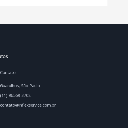
atos
Contato
Guarulhos, São Paulo
(11) 96569-3702
contato@inflexservice.com.br