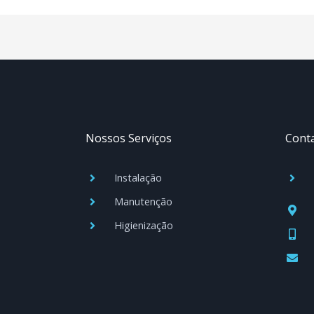
Nossos Serviços
Cont
Instalação
Manutenção
Higienização