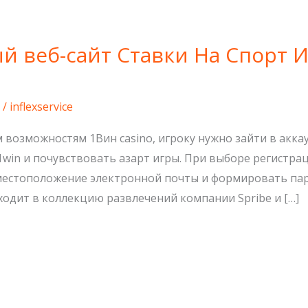
 веб-сайт Ставки На Спорт 
/
inflexservice
 возможностям 1Вин casino, игроку нужно зайти в акка
1win и почувствовать азарт игры. При выборе регистра
естоположение электронной почты и формировать паро
одит в коллекцию развлечений компании Spribe и […]