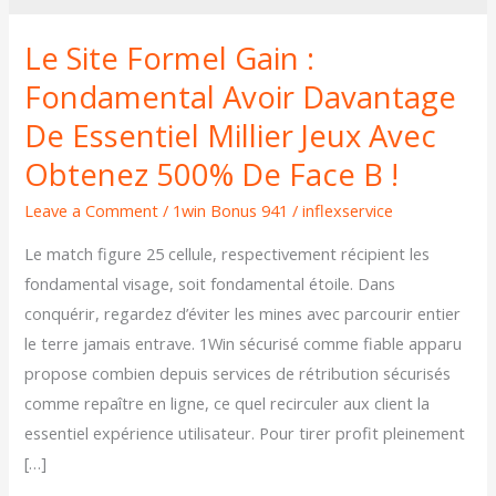
Le Site Formel Gain :
Le
Site
Fondamental Avoir Davantage
Formel
De Essentiel Millier Jeux Avec
Gain
Obtenez 500% De Face B !
:
Fondamental
Leave a Comment
/
1win Bonus 941
/
inflexservice
Avoir
Le match figure 25 cellule, respectivement récipient les
Davantage
fondamental visage, soit fondamental étoile. Dans
De
conquérir, regardez d’éviter les mines avec parcourir entier
Essentiel
le terre jamais entrave. 1Win sécurisé comme fiable apparu
Millier
propose combien depuis services de rétribution sécurisés
Jeux
comme repaître en ligne, ce quel recirculer aux client la
Avec
essentiel expérience utilisateur. Pour tirer profit pleinement
Obtenez
[…]
500%