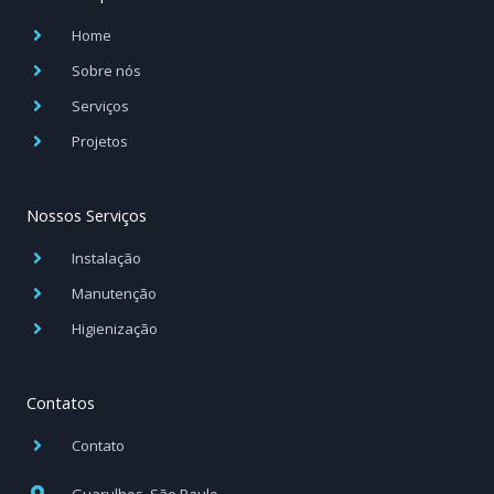
o
r
i
k
a
n
Home
-
m
-
f
i
Sobre nós
n
Serviços
Projetos
Nossos Serviços
Instalação
Manutenção
Higienização
Contatos
Contato
Guarulhos, São Paulo