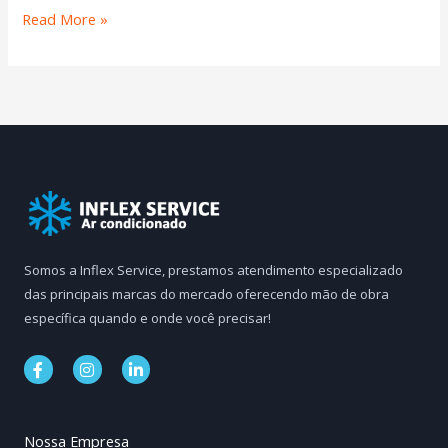
De
Read More »
Face
B
!
Somos a Inflex Service, prestamos atendimento especializado
das principais marcas do mercado oferecendo mão de obra
específica quando e onde você precisar!
F
I
L
a
n
i
c
s
n
e
t
k
b
a
e
Nossa Empresa
o
g
d