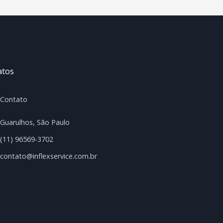
atos
Contato
Guarulhos, São Paulo
(11) 96569-3702
contato@inflexservice.com.br