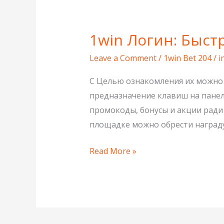
1win Логин: Быст
1win
Логин:
Leave a Comment
/
1win Bet 204
/
i
Быстрый
Вход
С Целью ознакомления их можно 
с
предназначение клавиш на панели
Целью
промокоды, бонусы и акции ради
Игр
площадке можно обрести награду 
И
Read More »
Ставок