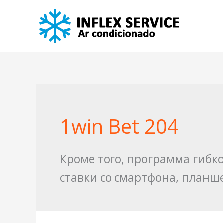
Skip
to
content
1win Bet 204
Кроме того, программа гибко
ставки со смартфона, планш