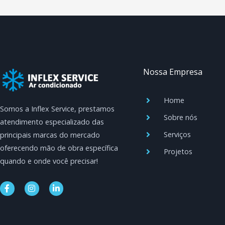
Nossa Empresa
Home
Somos a Inflex Service, prestamos
Sobre nós
atendimento especializado das
Serviços
principais marcas do mercado
oferecendo mão de obra específica
Projetos
quando e onde você precisar!
F
I
L
a
n
i
c
s
n
e
t
k
b
a
e
o
g
d