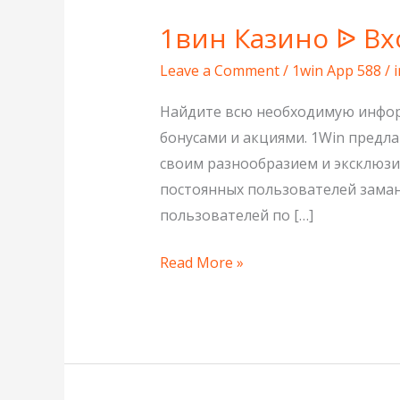
1вин Казино ᐉ Вх
1вин
Казино
Leave a Comment
/
1win App 588
/
i
ᐉ
Вход
Найдите всю необходимую информ
И
бонусами и акциями. 1Win предла
Регистрация
своим разнообразием и эксклюзи
На
постоянных пользователей заман
1win
пользователей по […]
Официальный
Read More »
ресурс