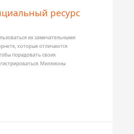
фициальный ресурс
ользоваться их замечательными
тернете, которые отличаются
тобы порадовать своих
егистрироваться. Миллионы