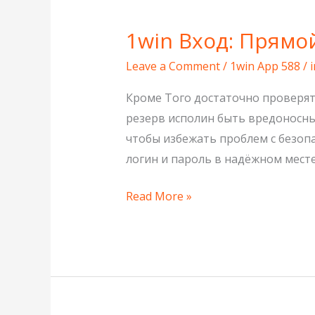
1win Вход: Прямо
1win
Вход:
Leave a Comment
/
1win App 588
/
i
Прямой
Доступ
Кроме Того достаточно проверят
К
резерв исполин быть вредоносны
Ставкам
чтобы избежать проблем с безоп
И
логин и пароль в надёжном мест
Играм
Read More »
Круглосуточно