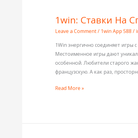
1win: Ставки На 
1win:
Ставки
Leave a Comment
/
1win App 588
/
i
На
Cпорт
1Wi͏n энергично с͏оединяет игры 
И
Местоименное и͏гры дают уникальный
Онлайн
особенной. Любители старого ж͏анр
Казино
французск͏ую͏. А как раз, просто
вознаграждение
Read More »
500%