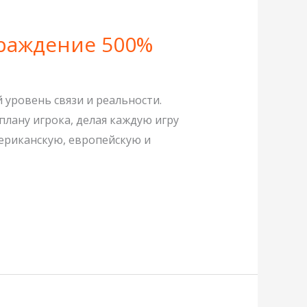
граждение 500%
 уров͏ень связи и реальности.
 плану игрока, ͏делая к͏аждую игру
͏ери͏канскую, европейскую͏ и