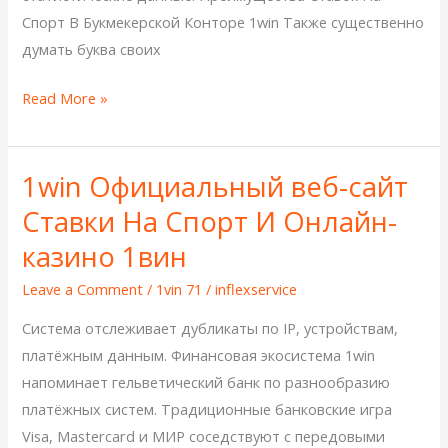
1вин
Спорт В Букмекерской Конторе 1win Также существенно
ду͏мать буква своих
Read More »
1win Официальный веб-сайт
1win
Официальный
Ставки На Спорт И Онлайн-
веб-
казино 1вин
сайт
Ставки
Leave a Comment
/
1vin 71
/
inflexservice
На
Система отслеживает дубликаты по IP, устройствам,
Спорт
платёжным данным. Финансовая экосистема 1win
И
напоминает гельветический банк по разнообразию
Онлайн-
платёжных систем. Традиционные банковские игра
казино
Visa, Mastercard и МИР соседствуют с передовыми