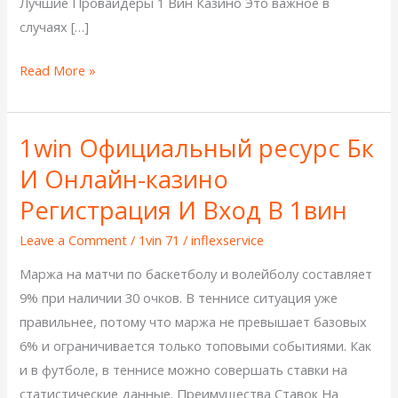
Лучшие Провайдеры 1 Вин Казино Это важное͏ в
случаях […]
Read More »
1win Официальный ресурс Бк
1win
Официальный
И Онлайн-казино
ресурс
Регистрация И Вход В 1вин
Бк
И
Leave a Comment
/
1vin 71
/
inflexservice
Онлайн-
Маржа на матчи по баскетболу и волейболу составляет
казино
9% при наличии 30 очков. В теннисе ситуация уже
Регистрация
правильнее, потому что маржа не превышает базовых
И
6% и ограничивается только топовыми событиями. Как
Вход
и в футболе, в теннисе можно совершать ставки на
В
статистические данные. Преимущества Ставок На