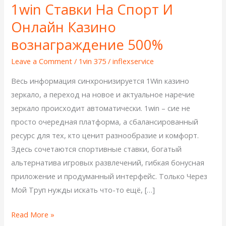
1win Ставки На Спорт И
1win
Ставки
Онлайн Казино
На
вознаграждение 500%
Спорт
И
Leave a Comment
/
1vin 375
/
inflexservice
Онлайн
Весь информация синхронизируется 1Win казино
Казино
зеркало, а переход на новое и актуальное наречие
вознаграждение
зеркало происходит автоматически. 1win – сие не
500%
просто очередная платформа, а сбалансированный
ресурс для тех, кто ценит разнообразие и комфорт.
Здесь сочетаются спортивные ставки, богатый
альтернатива игровых развлечений, гибкая бонусная
приложение и продуманный интерфейс. Только Через
Мой Труп нужды искать что-то ещё, […]
Read More »