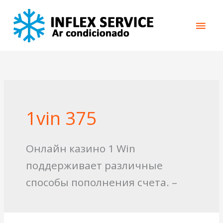
Skip
Main
to
content
Men
1vin 375
Онлайн казино 1 Win
поддерживает различные
способы пополнения счета. –