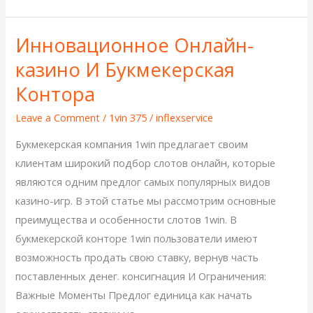
Инновационное Онлайн-
Инновационное
Онлайн-
казино И Букмекерская
казино
Контора
И
Букмекерская
Leave a Comment
/
1vin 375
/
inflexservice
Контора
Букмекерская компания 1win предлагает своим
клиентам широкий подбор слотов онлайн, которые
являются одним предлог самых популярных видов
казино-игр. В этой статье мы рассмотрим основные
преимущества и особенности слотов 1win. В
букмекерской конторе 1win пользователи имеют
возможность продать свою ставку, вернув часть
поставленных денег. консигнация И О͏граничения:
Важные Моменты Предлог единица как начать