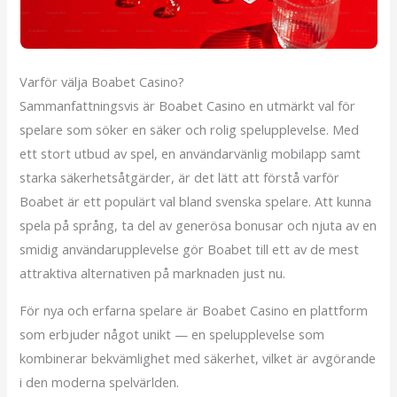
Varför välja Boabet Casino?
Sammanfattningsvis är Boabet Casino en utmärkt val för
spelare som söker en säker och rolig spelupplevelse. Med
ett stort utbud av spel, en användarvänlig mobilapp samt
starka säkerhetsåtgärder, är det lätt att förstå varför
Boabet är ett populärt val bland svenska spelare. Att kunna
spela på språng, ta del av generösa bonusar och njuta av en
smidig användarupplevelse gör Boabet till ett av de mest
attraktiva alternativen på marknaden just nu.
För nya och erfarna spelare är Boabet Casino en plattform
som erbjuder något unikt — en spelupplevelse som
kombinerar bekvämlighet med säkerhet, vilket är avgörande
i den moderna spelvärlden.