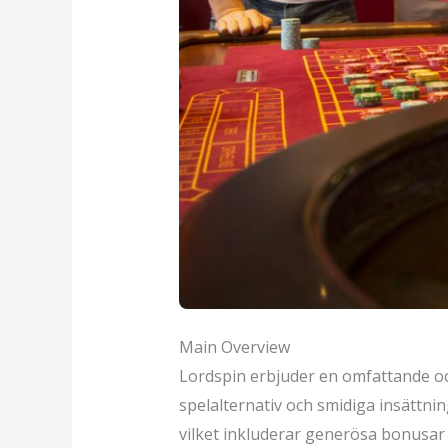
Main Overview
Lordspin erbjuder en omfattande oc
spelalternativ och smidiga insättni
vilket inkluderar generösa bonusar o