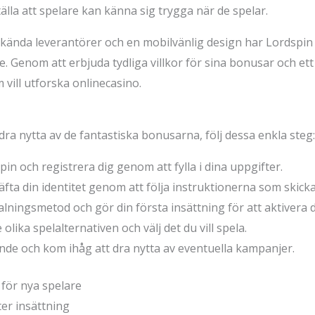
lla att spelare kan känna sig trygga när de spelar.
 kända leverantörer och en mobilvänlig design har Lordspin
re. Genom att erbjuda tydliga villkor för sina bonusar och et
 vill utforska onlinecasino.
dra nytta av de fantastiska bonusarna, följ dessa enkla steg:
n och registrera dig genom att fylla i dina uppgifter.
fta din identitet genom att följa instruktionerna som skickas 
alningsmetod och gör din första insättning för att aktivera 
olika spelalternativen och välj det du vill spela.
ande och kom ihåg att dra nytta av eventuella kampanjer.
 för nya spelare
ter insättning