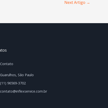
Next Artigo
→
atos
Contato
Guarulhos, São Paulo
(11) 96569-3702
contato@inflexservice.com.br