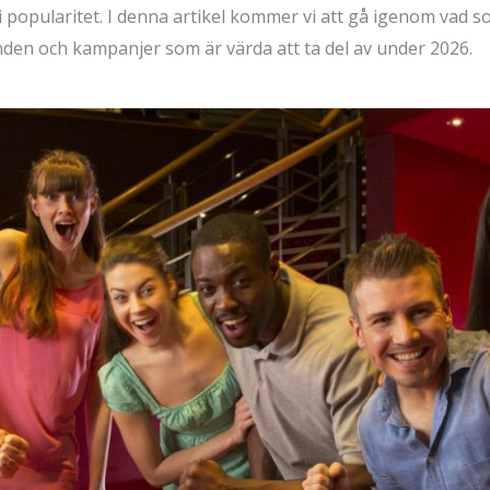
i popularitet. I denna artikel kommer vi att gå igenom vad so
nden och kampanjer som är värda att ta del av under 2026.