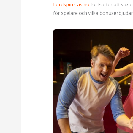
Lordspin Casino
fortsätter att växa 
för spelare och vilka bonuserbjuda