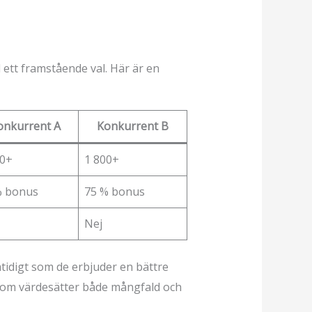
 ett framstående val. Här är en
onkurrent A
Konkurrent B
00+
1 800+
% bonus
75 % bonus
Nej
tidigt som de erbjuder en bättre
e som värdesätter både mångfald och