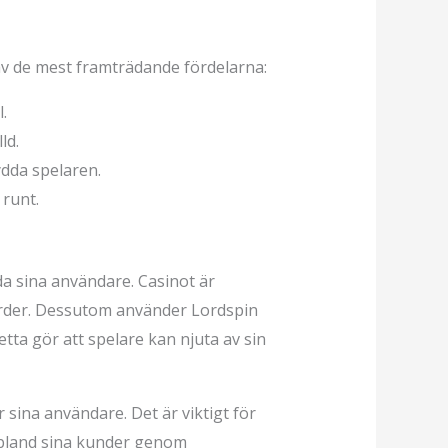
av de mest framträdande fördelarna:
.
ld.
ydda spelaren.
runt.
da sina användare. Casinot är
ndarder. Dessutom använder Lordspin
tta gör att spelare kan njuta av sin
r sina användare. Det är viktigt för
e bland sina kunder genom