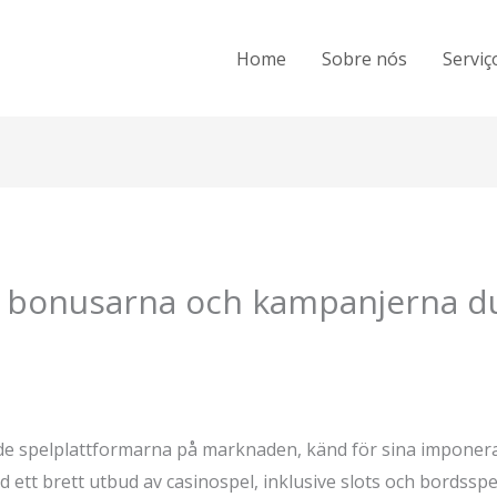
Home
Sobre nós
Serviç
a bonusarna och kampanjerna du
de spelplattformarna på marknaden, känd för sina impone
d ett brett utbud av casinospel, inklusive slots och bordsspe