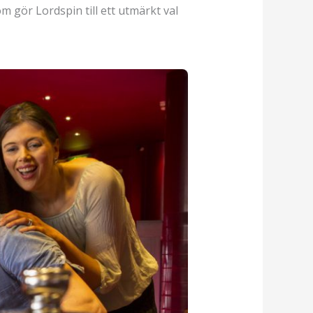
m gör Lordspin till ett utmärkt val