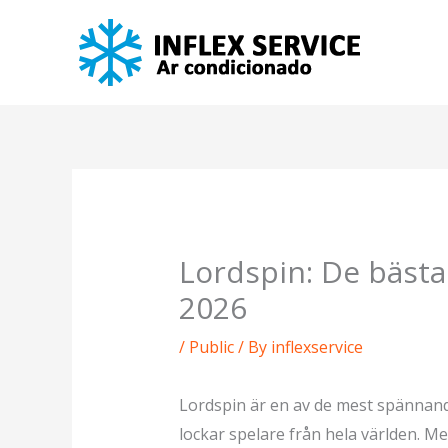
Skip
to
content
Lordspin: De bäst
2026
/
Public
/ By
inflexservice
Lordspin är en av de mest spännan
lockar spelare från hela världen. Me