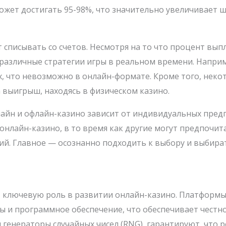
может достигать 95-98%, что значительно увеличивает 
 списывать со счетов. Несмотря на то что процент вып
различные стратегии игры в реальном времени. Наприм
х, что невозможно в онлайн-формате. Кроме того, неко
 выигрыш, находясь в физическом казино.
айн и офлайн-казино зависит от индивидуальных предп
онлайн-казино, в то время как другие могут предпочит
й. Главное — осознанно подходить к выбору и выбират
ключевую роль в развитии онлайн-казино. Платформы, 
 и программное обеспечение, что обеспечивает честно
 генераторы случайных чисел (RNG), гарантируют, что 