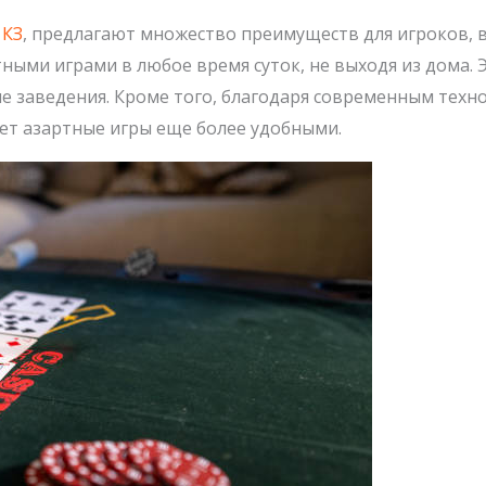
 КЗ
, предлагают множество преимуществ для игроков, в
ными играми в любое время суток, не выходя из дома.
ие заведения. Кроме того, благодаря современным техн
ает азартные игры еще более удобными.