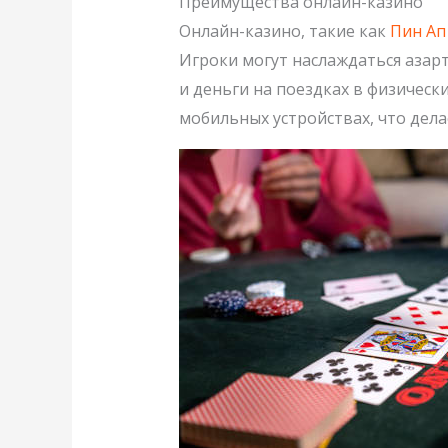
Преимущества онлайн-казино
Онлайн-казино, такие как
Пин Ап
Игроки могут наслаждаться азарт
и деньги на поездках в физическ
мобильных устройствах, что дел