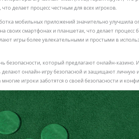
что делает процесс честным для всех игроков.
аботка мобильных приложений значительно улучшила оп
на своих смартфонах и планшетах, что делает процесс 
елают игры более увлекательными и простыми в исполь
нь безопасности, который предлагают онлайн-казино.
в делают онлайн-игру безопасной и защищают личную 
а многие игроки заботятся о своей безопасности и кон