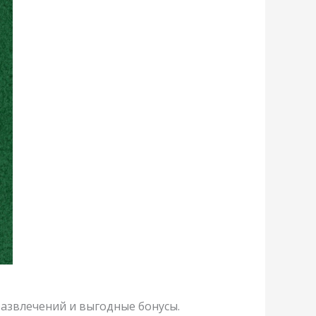
азвлечений и выгодные бонусы.