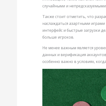
случайными и непредсказуемыми, 
Также стоит отметить, что разр
наслаждаться азартными играми 
интерфейс и быстрые загрузки д
больше игроков.
Не менее важным является урове
данных и верификация аккаунто
особенно важно в условиях, когд