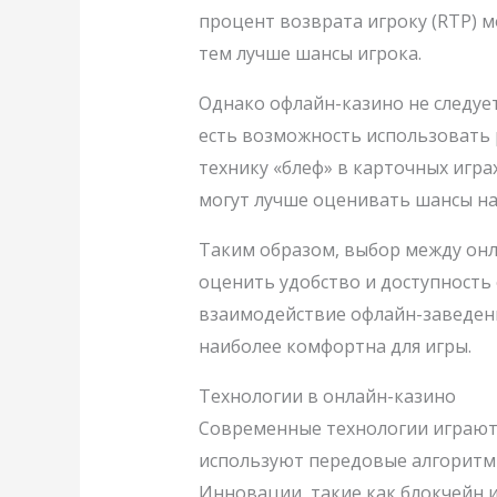
процент возврата игроку (RTP) 
тем лучше шансы игрока.
Однако офлайн-казино не следует
есть возможность использовать 
технику «блеф» в карточных игра
могут лучше оценивать шансы на
Таким образом, выбор между онл
оценить удобство и доступность 
взаимодействие офлайн-заведени
наиболее комфортна для игры.
Технологии в онлайн-казино
Современные технологии играют 
используют передовые алгоритмы
Инновации, такие как блокчейн и