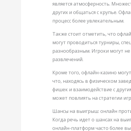
является атмосферность. Множес
других и общаться с крупье. Офл
процесс более увлекательным.
Также стоит отметить, что офлай
могут проводиться турниры, спе
разнообразным. Игроки могут не
развлечений.
Кроме того, офлайн-казино могут
что, находясь в физическом зав
фишек и взаимодействие с другим
может повлиять на стратегии игр
Шансы на выигрыш: онлайн прот
Когда речь идет о шансах на выи
онлайн-платформ часто более вы