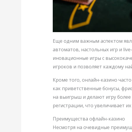
Еще одним важным аспектом явля
автоматов, настольных игр и live
иновационные игры с высококаче
игроков и позволяет каждому най
Кроме того, онлайн-казино часто
как приветственные бонусы, фр
на выигрыш и делают игру более 
регистрации, что увеличивает их
Преимущества офлайн-казино
Несмотря на очевидные преимуще