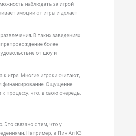
зможность наблюдать за игрой
ливает эмоции от игры и делает
развлечения. В таких заведениях
мяпрепровождение более
 удовольствие от шоу и
 к игре. Многие игроки считают,
я и финансирование. Ощущение
 процессу, что, в свою очередь,
 Это связано с тем, что у
едениями. Например, в Пин Ап КЗ