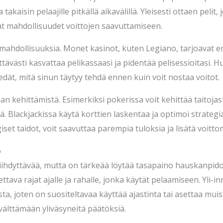
kaisin pelaajille pitkällä aikavälillä. Yleisesti ottaen pelit,
mat mahdollisuudet voittojen saavuttamiseen.
hdollisuuksia. Monet kasinot, kuten Legiano, tarjoavat eril
ittävästi kasvattaa pelikassaasi ja pidentää pelisessioitasi
iedät, mitä sinun täytyy tehdä ennen kuin voit nostaa voitot.
 kehittämistä. Esimerkiksi pokerissa voit kehittää taitojasi
ejä. Blackjackissa käytä korttien laskentaa ja optimoi strateg
giset taidot, voit saavuttaa parempia tuloksia ja lisätä voitt
o
iihdyttävää, mutta on tärkeää löytää tasapaino hauskanpidon
tava rajat ajalle ja rahalle, jonka käytät pelaamiseen. Yli-i
ta, joten on suositeltavaa käyttää ajastinta tai asettaa mui
välttämään yliväsyneitä päätöksiä.