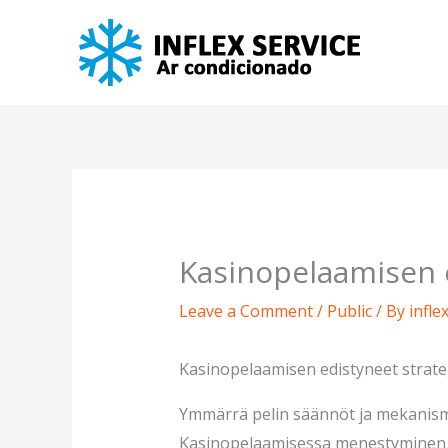
Skip
to
content
Kasinopelaamisen e
Leave a Comment
/
Public
/ By
infle
Kasinopelaamisen edistyneet strate
Ymmärrä pelin säännöt ja mekanism
Kasinopelaamisessa menestyminen al