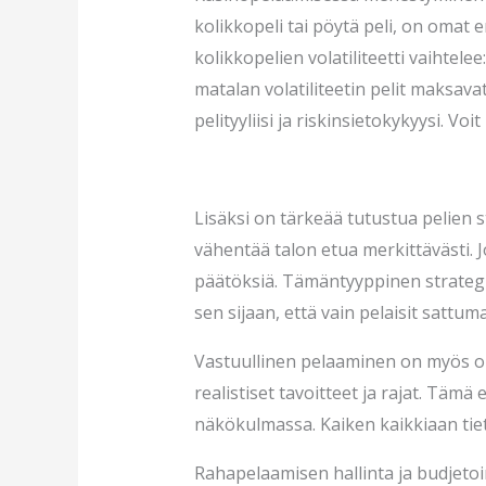
kolikkopeli tai pöytä peli, on omat 
kolikkopelien volatiliteetti vaihtele
matalan volatiliteetin pelit maksava
pelityyliisi ja riskinsietokykyysi. Voi
Lisäksi on tärkeää tutustua pelien st
vähentää talon etua merkittävästi. 
päätöksiä. Tämäntyyppinen strategine
sen sijaan, että vain pelaisit sattum
Vastuullinen pelaaminen on myös ole
realistiset tavoitteet ja rajat. Täm
näkökulmassa. Kaiken kaikkiaan tie
Rahapelaamisen hallinta ja budjetoi