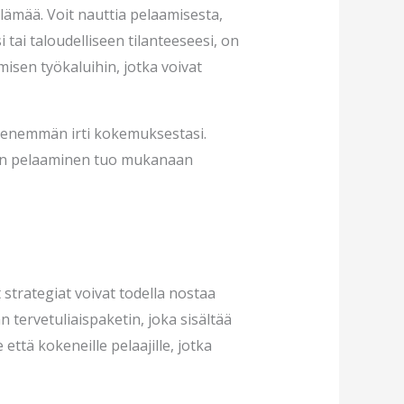
elämää. Voit nauttia pelaamisesta,
 tai taloudelliseen tilanteeseesi, on
isen työkaluihin, jotka voivat
ada enemmän irti kokemuksestasi.
linen pelaaminen tuo mukanaan
strategiat voivat todella nostaa
an tervetuliaispaketin, joka sisältää
ttä kokeneille pelaajille, jotka