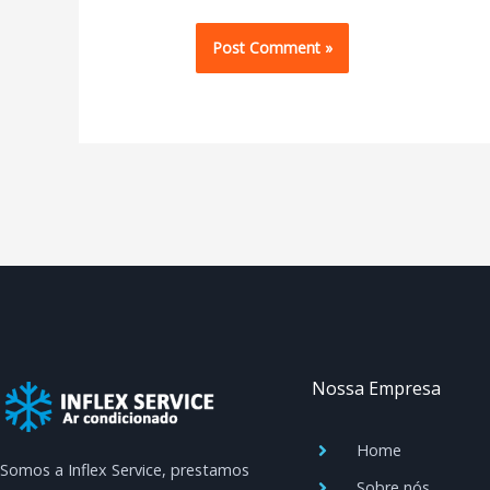
Nossa Empresa
Home
Somos a Inflex Service, prestamos
Sobre nós