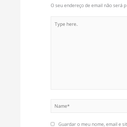
O seu endereço de email não será p
Type
here..
Name*
Guardar o meu nome, email e si