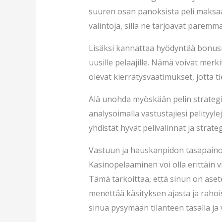
suuren osan panoksista peli maksaa ta
valintoja, sillä ne tarjoavat parem
Lisäksi kannattaa hyödyntää bonusma
uusille pelaajille. Nämä voivat merk
olevat kierrätysvaatimukset, jotta t
Älä unohda myöskään pelin strategian
analysoimalla vastustajiesi pelityyl
yhdistät hyvät pelivalinnat ja strate
Vastuun ja hauskanpidon tasapain
Kasinopelaaminen voi olla erittäin v
Tämä tarkoittaa, että sinun on asetet
menettää käsityksen ajasta ja rahois
sinua pysymään tilanteen tasalla ja 