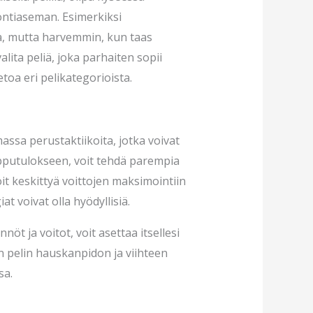
yöntiaseman. Esimerkiksi
toja, mutta harvemmin, kun taas
lita peliä, joka parhaiten sopii
etoa eri pelikategorioista.
massa perustaktiikoita, jotka voivat
lopputulokseen, voit tehdä parempia
oit keskittyä voittojen maksimointiin
at voivat olla hyödyllisiä.
t ja voitot, voit asettaa itsellesi
än pelin hauskanpidon ja viihteen
sa.