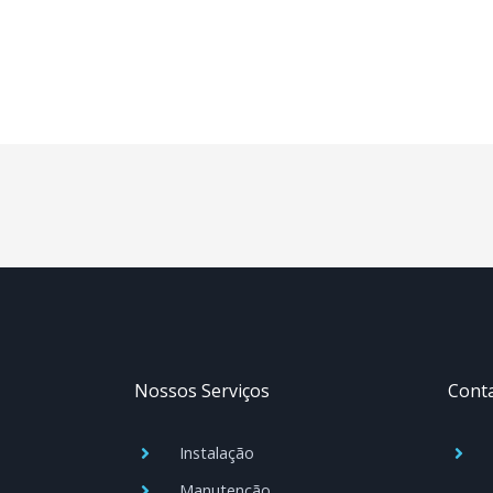
Nossos Serviços
Cont
Instalação
Manutenção