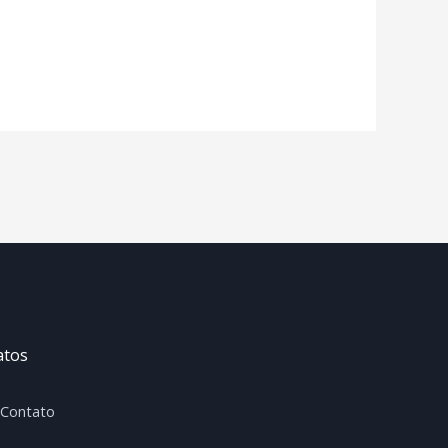
atos
Contato