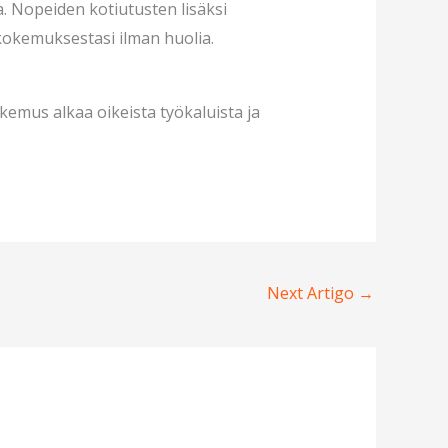
a. Nopeiden kotiutusten lisäksi
likokemuksestasi ilman huolia.
kokemus alkaa oikeista työkaluista ja
Next Artigo
→