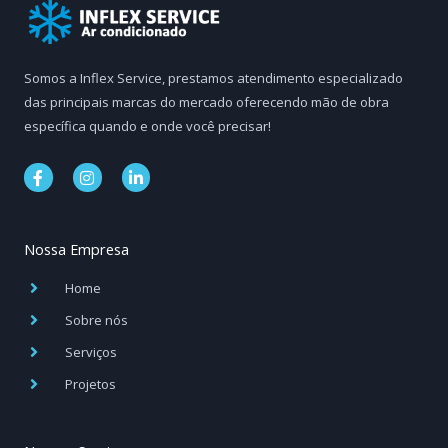
Somos a Inflex Service, prestamos atendimento especializado
das principais marcas do mercado oferecendo mão de obra
específica quando e onde você precisar!
F
I
L
a
n
i
c
s
n
e
t
k
b
a
e
Nossa Empresa
o
g
d
o
r
i
k
a
n
Home
-
m
-
f
i
Sobre nós
n
Serviços
Projetos