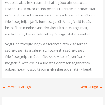
weboldalakat felkeresni, ahol átfogóbb útmutatókat
találhatunk. A bizzo casino például különféle információkat
nyújt a játékosok számára a költségvetés kezeléséről és a
felelősségteljes játék fontosságáról. A megfelelő tudás
birtokában mindannyian élvezhetjük a játék izgalmait,
anélkül, hogy kockáztatnánk a pénzügyi stabilitásunkat.
Végül, ne feledjük, hogy a szerencsejáték elsősorban
szórakozás, és a célunk az, hogy ezt a szórakozást
felelősségteljes módon élvezzük. A költségvetésünk
megfelelő kezelése és a tudatos döntések segíthetnek
abban, hogy hosszú távon is élvezhessük a játék világát.
←
Previous Artigo
Next Artigo
→