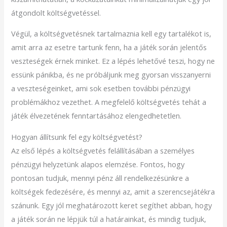
átgondolt költségvetéssel.
Végül, a költségvetésnek tartalmaznia kell egy tartalékot is,
amit arra az esetre tartunk fenn, ha a játék során jelentős
veszteségek érnek minket. Ez a lépés lehetővé teszi, hogy ne
essünk pánikba, és ne próbáljunk meg gyorsan visszanyerni
a veszteségeinket, ami sok esetben további pénzügyi
problémákhoz vezethet. A megfelelő költségvetés tehát a
játék élvezetének fenntartásához elengedhetetlen.
Hogyan állítsunk fel egy költségvetést?
Az első lépés a költségvetés felállításában a személyes
pénzügyi helyzetünk alapos elemzése. Fontos, hogy
pontosan tudjuk, mennyi pénz áll rendelkezésünkre a
költségek fedezésére, és mennyi az, amit a szerencsejátékra
szánunk. Egy jól meghatározott keret segíthet abban, hogy
a játék során ne lépjük túl a határainkat, és mindig tudjuk,