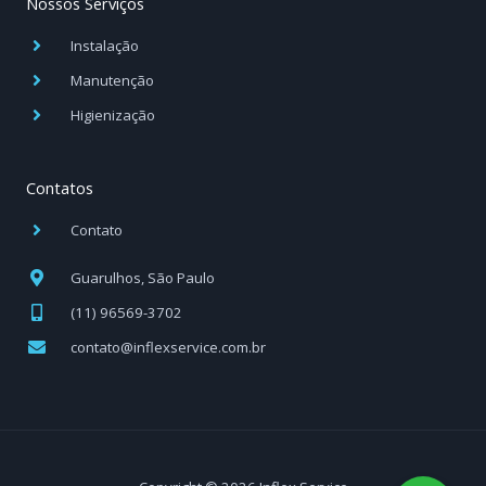
Nossos Serviços
Instalação
Manutenção
Higienização
Contatos
Contato
Guarulhos, São Paulo
(11) 96569-3702
contato@inflexservice.com.br