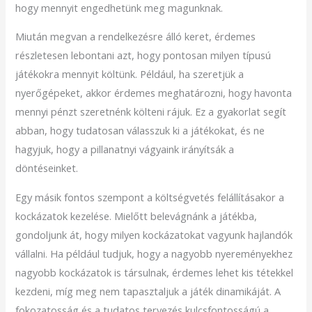
hogy mennyit engedhetünk meg magunknak.
Miután megvan a rendelkezésre álló keret, érdemes
részletesen lebontani azt, hogy pontosan milyen típusú
játékokra mennyit költünk. Például, ha szeretjük a
nyerőgépeket, akkor érdemes meghatározni, hogy havonta
mennyi pénzt szeretnénk költeni rájuk. Ez a gyakorlat segít
abban, hogy tudatosan válasszuk ki a játékokat, és ne
hagyjuk, hogy a pillanatnyi vágyaink irányítsák a
döntéseinket.
Egy másik fontos szempont a költségvetés felállításakor a
kockázatok kezelése. Mielőtt belevágnánk a játékba,
gondoljunk át, hogy milyen kockázatokat vagyunk hajlandók
vállalni. Ha például tudjuk, hogy a nagyobb nyereményekhez
nagyobb kockázatok is társulnak, érdemes lehet kis tétekkel
kezdeni, míg meg nem tapasztaljuk a játék dinamikáját. A
fokozatosság és a tudatos tervezés kulcsfontosságú a