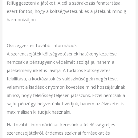
felfüggeszteni a játékot. A cél a szórakozás fenntartása,
ezért fontos, hogy a költségvetésünk és a játékunk mindig
harmonizáljon.
Összegzés és további információk
A szerencsejáték költségvetésének hatékony kezelése
nemcsak a pénzügyeink védelmét szolgálja, hanem a
játékélményünket is javítja. A tudatos költségvetés
felállítása, a kockázatok és valószínűségek megértése,
valamint a kiadások nyomon követése mind hozzájárulnak
ahhoz, hogy felelősségteljesen játsszunk. Ezzel nemcsak a
saját pénzügyi helyzetünket védjük, hanem az élvezetet is
maximálisan ki tudjuk használni.
Ha további információkat keresünk a felelősségteljes
szerencsejátékról, érdemes szakmai forrásokat és