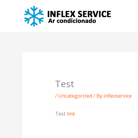
Skip
to
content
Test
/
Uncategorized
/ By
inflexservice
Test
link