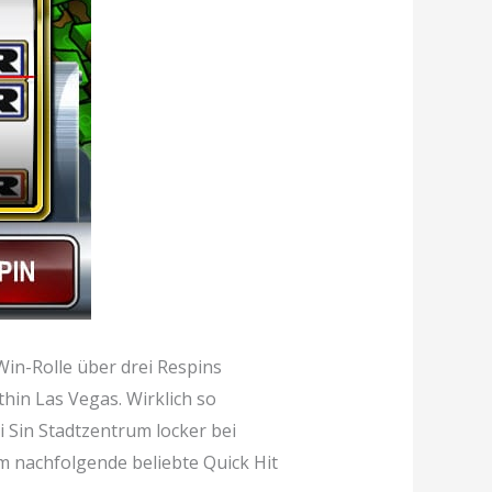
in-Rolle über drei Respins
thin Las Vegas. Wirklich so
 Sin Stadtzentrum locker bei
em nachfolgende beliebte Quick Hit