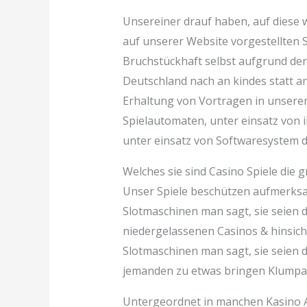
Unsereiner drauf haben, auf diese 
auf unserer Website vorgestellten S
Bruchstückhaft selbst aufgrund der
Deutschland nach an kindes statt a
Erhaltung von Vortragen in unserer
Spielautomaten, unter einsatz von 
unter einsatz von Softwaresystem d
Welches sie sind Casino Spiele die 
Unser Spiele beschützen aufmerksam
Slotmaschinen man sagt, sie seien d
niedergelassenen Casinos & hinsich
Slotmaschinen man sagt, sie seien 
jemanden zu etwas bringen Klumpatsc
Untergeordnet in manchen Kasino A