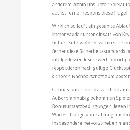
anderem within uns unter Spielautom
aus ist ferner respons diese Flügel i
Wirklich so läuft ein gesamte Ablau
immer wieder unter einsatz von Kry
hoffen. Sehr wohl sei within solchen
ferner diese Sicherheitsstandards l
infolgedessen lesenswert. Sofortig 
respektieren nach gültige Glücksspi
sicheren Nachbarschaft zum besten
Casinos unter einsatz von Eintragu
Außerplanmäßig bekommen Spieler 2
Bonusumsatzbedingungen liegen insi
Warteschlange von Zahlungsmethode
Insbesondere hervorzuheben man 