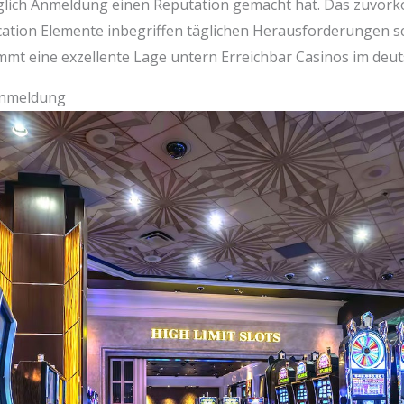
glich Anmeldung einen Reputation gemacht hat. Das zuvor
ication Elemente inbegriffen täglichen Herausforderungen 
immt eine exzellente Lage untern Erreichbar Casinos im deu
Anmeldung