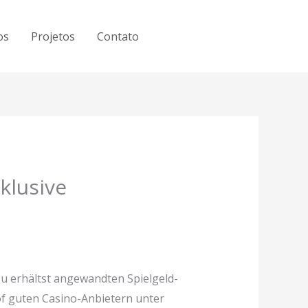
os
Projetos
Contato
klusive
 Du erhältst angewandten Spielgeld-
of guten Casino-Anbietern unter