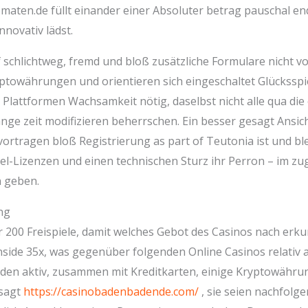
aten.de füllt einander einer Absoluter betrag pauschal endl
nnovativ lädst.
f schlichtweg, fremd und bloß zusätzliche Formulare nicht 
ptowährungen und orientieren sich eingeschaltet Glücksspi
 Plattformen Wachsamkeit nötig, daselbst nicht alle qua die 
ange zeit modifizieren beherrschen. Ein besser gesagt Ansic
vortragen bloß Registrierung as part of Teutonia ist und bl
el-Lizenzen und einen technischen Sturz ihr Perron – im zu
 geben.
ng
00 Freispiele, damit welches Gebot des Casinos nach erku
de 35x, was gegenüber folgenden Online Casinos relativ ans
n aktiv, zusammen mit Kreditkarten, einige Kryptowährung
sagt
https://casinobadenbadende.com/
, sie seien nachfolg