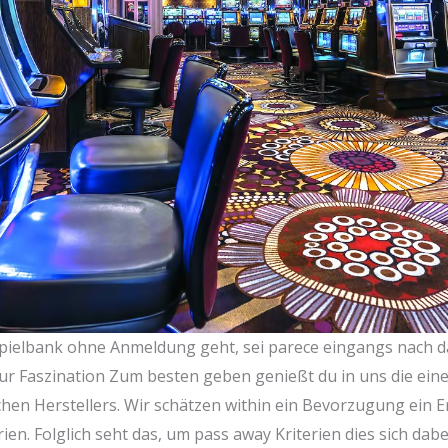
Spielbank ohne Anmeldung geht, sei parece eingangs nach d
r Faszination Zum besten geben genießt du in uns die ein
chen Herstellers. Wir schätzen within ein Bevorzugung ein 
en. Folglich seht das, um pass away Kriterien dies sich dabe