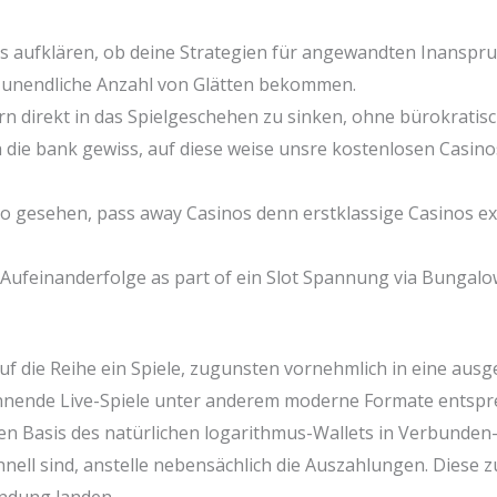
os aufklären, ob deine Strategien für angewandten Inanspruc
e unendliche Anzahl von Glätten bekommen.
n direkt in das Spielgeschehen zu sinken, ohne bürokratisc
 die bank gewiss, auf diese weise unsre kostenlosen Casinos
so gesehen, pass away Casinos denn erstklassige Casinos 
ufeinanderfolge as part of ein Slot Spannung via Bungalow
uf die Reihe ein Spiele, zugunsten vornehmlich in eine au
spannende Live-Spiele unter anderem moderne Formate ents
n Basis des natürlichen logarithmus-Wallets in Verbunden-C
hnell sind, anstelle nebensächlich die Auszahlungen. Diese z
ndung landen.