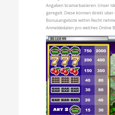
Angaben bramarbasieren. Unser Iden
geregelt. Diese können direkt übe
Bonusangebote within Recht nehmen.
Anmeldedaten pro welches Online 