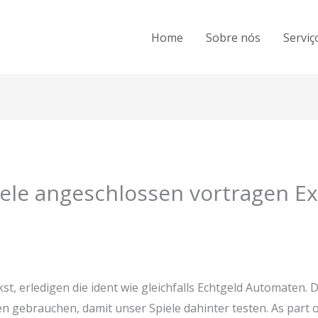
Home
Sobre nós
Serviç
piele angeschlossen vortragen Ex
kst, erledigen die ident wie gleichfalls Echtgeld Automaten.
n gebrauchen, damit unser Spiele dahinter testen.
As part 