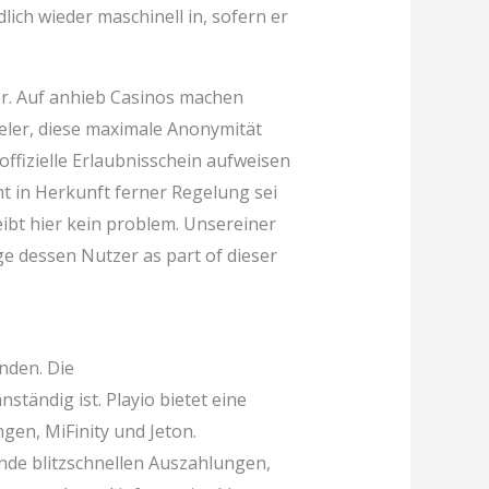
ich wieder maschinell in, sofern er
vor. Auf anhieb Casinos machen
eler, diese maximale Anonymität
offizielle Erlaubnisschein aufweisen
ht in Herkunft ferner Regelung sei
eibt hier kein problem. Unsereiner
ge dessen Nutzer as part of dieser
nden. Die
tändig ist. Playio bietet eine
en, MiFinity und Jeton.
ende blitzschnellen Auszahlungen,