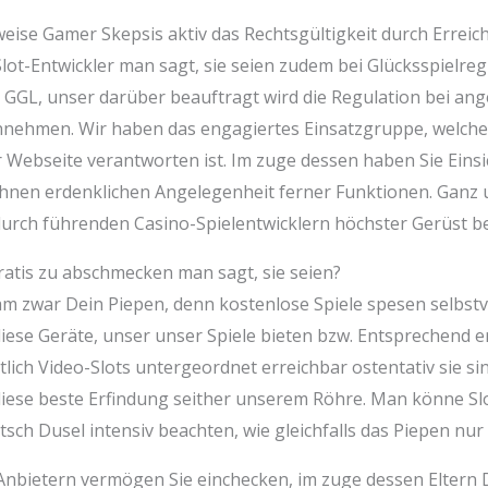
weise Gamer Skepsis aktiv das Rechtsgültigkeit durch Erreic
lot-Entwickler man sagt, sie seien zudem bei Glücksspielreg
 GGL, unser darüber beauftragt wird die Regulation bei ang
nnehmen. Wir haben das engagiertes Einsatzgruppe, welche
 Webseite verantworten ist. Im zuge dessen haben Sie Einsi
ihnen erdenklichen Angelegenheit ferner Funktionen. Ganz
urch führenden Casino-Spielentwicklern höchster Gerüst be
gratis zu abschmecken man sagt, sie seien?
 zwar Dein Piepen, denn kostenlose Spiele spesen selbstv
iese Geräte, unser unser Spiele bieten bzw. Entsprechend e
tlich Video-Slots untergeordnet erreichbar ostentativ sie s
diese beste Erfindung seither unserem Röhre. Man könne Slo
h Dusel intensiv beachten, wie gleichfalls das Piepen nur s
nbietern vermögen Sie einchecken, im zuge dessen Eltern