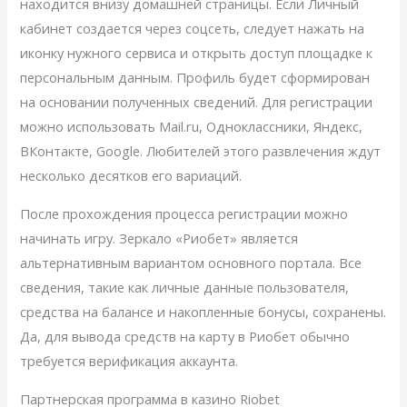
находится внизу домашней страницы. Если Личный
кабинет создается через соцсеть, следует нажать на
иконку нужного сервиса и открыть доступ площадке к
персональным данным. Профиль будет сформирован
на основании полученных сведений. Для регистрации
можно использовать Mail.ru, Одноклассники, Яндекс,
ВКонтакте, Google. Любителей этого развлечения ждут
несколько десятков его вариаций.
После прохождения процесса регистрации можно
начинать игру. Зеркало «Риобет» является
альтернативным вариантом основного портала. Все
сведения, такие как личные данные пользователя,
средства на балансе и накопленные бонусы, сохранены.
Да, для вывода средств на карту в Риобет обычно
требуется верификация аккаунта.
Партнерская программа в казино Riobet