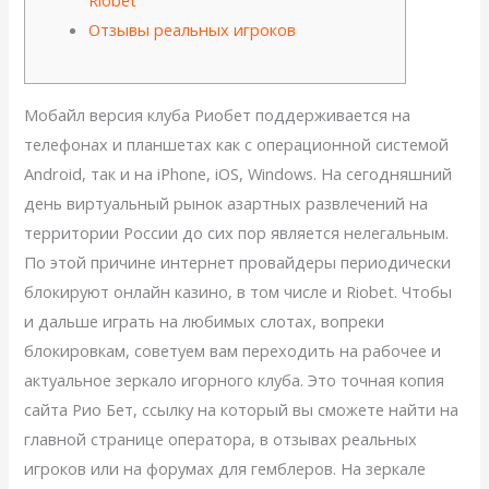
Отзывы реальных игроков
Мобайл версия клуба Риобет поддерживается на
телефонах и планшетах как с операционной системой
Android, так и на iPhone, iOS, Windows. На сегодняшний
день виртуальный рынок азартных развлечений на
территории России до сих пор является нелегальным.
По этой причине интернет провайдеры периодически
блокируют онлайн казино, в том числе и Riobet. Чтобы
и дальше играть на любимых слотах, вопреки
блокировкам, советуем вам переходить на рабочее и
актуальное зеркало игорного клуба. Это точная копия
сайта Рио Бет, ссылку на который вы сможете найти на
главной странице оператора, в отзывах реальных
игроков или на форумах для гемблеров. На зеркале