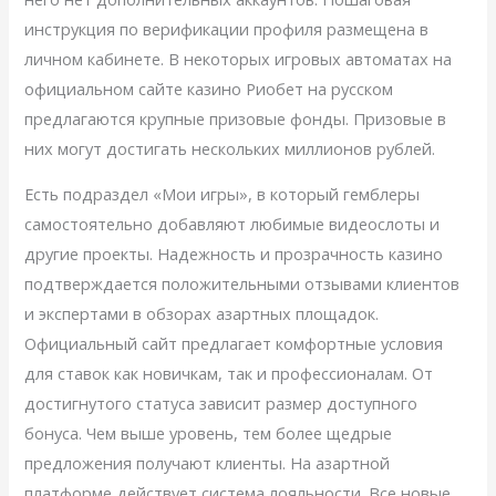
инструкция по верификации профиля размещена в
личном кабинете. В некоторых игровых автоматах на
официальном сайте казино Риобет на русском
предлагаются крупные призовые фонды. Призовые в
них могут достигать нескольких миллионов рублей.
Есть подраздел «Мои игры», в который гемблеры
самостоятельно добавляют любимые видеослоты и
другие проекты. Надежность и прозрачность казино
подтверждается положительными отзывами клиентов
и экспертами в обзорах азартных площадок.
Официальный сайт предлагает комфортные условия
для ставок как новичкам, так и профессионалам. От
достигнутого статуса зависит размер доступного
бонуса. Чем выше уровень, тем более щедрые
предложения получают клиенты. На азартной
платформе действует система лояльности. Все новые