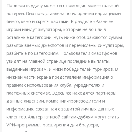
Проверить удачу можно и с помощью моментальной
лотереи. Она представлена популярными вариациями
бинго, кено и скрэтч-картами. В разделе «Разные»
игроки найдут эмуляторы, которые не вошли в
остальные категории. Чуть ниже отображаются суммы
разыгрываемых джекпотов и перечислены симуляторы,
разбитые по категориям. Пользователи смартфонов
увидят на главной странице последние выплаты,
выданные игрокам, и ники победителей турниров. В
нижней части экрана представлена информация о
правилах использования клуба, учредителях и
платежных системах. Здесь же находятся партнеры,
данные лицензии, компании-производители и
информация, связанная с защитой личных данных
клиентов. Альтернативой сайтам-дублям могут стать
VPN-программы, расширения для браузера,