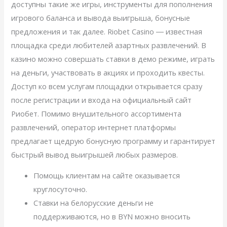
доступны такие же игры, инструменты для пополнения
игрового баланса и вывода выигрыша, бонусные
предложения и так далее. Riobet Casino ― известная
площадка среди любителей азартных развлечений. В
казино можно совершать ставки в демо режиме, играть
на деньги, участвовать в акциях и проходить квесты.
Доступ ко всем услугам площадки открывается сразу
после регистрации и входа на официальный сайт
Риобет. Помимо внушительного ассортимента
развлечений, оператор интернет платформы
предлагает щедрую бонусную программу и гарантирует
быстрый вывод выигрышей любых размеров.
Помощь клиентам на сайте оказывается
круглосуточно.
Ставки на белорусские деньги не
поддерживаются, но в BYN можно вносить