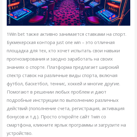
1Win bet также активно занимается ставками на спорт.
Букмекерская контора just one win – это отличная
площадка для тех, кто хочет испытать свои навыки
прогнозирования и заодно заработать на своих
знаниях о спорте. Платформа предлагает широкий
спектр ставок на различные виды спорта, включая
футбол, баскетбол, теннис, хоккей и многие другие.
Помогают в решении любых проблем и дают
подробные инструкции по выполнению различных
действий (пополнение счета, регистрация, активация
бонусов и т.д.). Просто откройте сайт 1win со
смартфона, кликните ярлык программы и загрузите на
устройство.