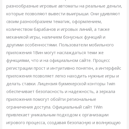
разнообразные игровые автоматы на реальные деньги,
которые позволяют вывести выигрыши. Они удивляют
своим разнообразием тематик, оформлением,
количеством барабанов и игровых линий, а также
механикой игры, наличием бонусных функций и
другими особенностями. Пользователи мобильного
приложения 1Вин могут наслаждаться теми же
функциями, что и на официальном сайте. Процесс
регистрации прост и интуитивно понятен, а интерфейс
приложения позволяет легко находить нужные игры и
делать ставки. Лицензия букмекерской конторы 1win
обеспечивает безопасность и надежность, а зеркала
приложения помогут обойти региональные
ограничения доступа. Официальный сайт 1Win
привлекает уникальным подходом к организации
игрового процесса, создавая безопасную и волнующую