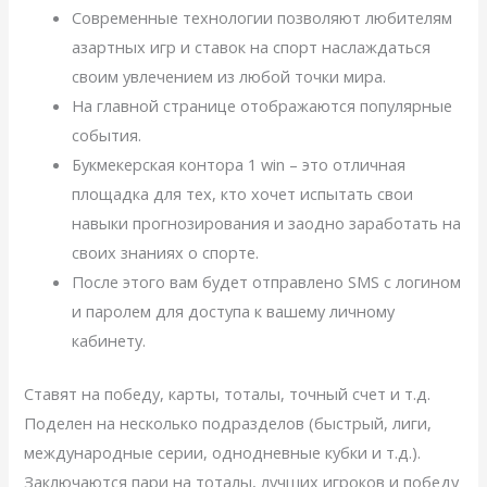
Современные технологии позволяют любителям
азартных игр и ставок на спорт наслаждаться
своим увлечением из любой точки мира.
На главной странице отображаются популярные
события.
Букмекерская контора 1 win – это отличная
площадка для тех, кто хочет испытать свои
навыки прогнозирования и заодно заработать на
своих знаниях о спорте.
После этого вам будет отправлено SMS с логином
и паролем для доступа к вашему личному
кабинету.
Ставят на победу, карты, тоталы, точный счет и т.д.
Поделен на несколько подразделов (быстрый, лиги,
международные серии, однодневные кубки и т.д.).
Заключаются пари на тоталы, лучших игроков и победу