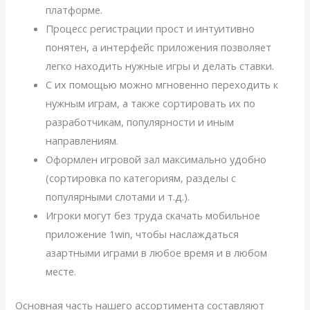
платформе.
Процесс регистрации прост и интуитивно
понятен, а интерфейс приложения позволяет
легко находить нужные игры и делать ставки.
С их помощью можно мгновенно переходить к
нужным играм, а также сортировать их по
разработчикам, популярности и иным
направлениям.
Оформлен игровой зал максимально удобно
(сортировка по категориям, разделы с
популярными слотами и т.д.).
Игроки могут без труда скачать мобильное
приложение 1win, чтобы наслаждаться
азартными играми в любое время и в любом
месте.
Основная часть нашего ассортимента составляют