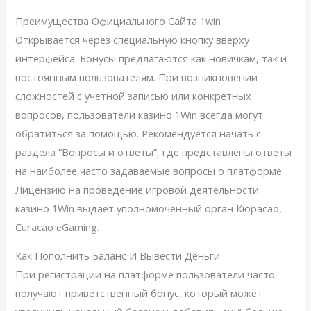
Преимущества Официального Сайта 1win
Открывается через специальную кнопку вверху
интерфейса. Бонусы предлагаются как новичкам, так и
постоянным пользователям. При возникновении
сложностей с учетной записью или конкретных
вопросов, пользователи казино 1Win всегда могут
обратиться за помощью. Рекомендуется начать с
раздела “Вопросы и ответы”, где представлены ответы
на наиболее часто задаваемые вопросы о платформе.
Лицензию на проведение игровой деятельности
казино 1Win выдает уполномоченный орган Кюрасао,
Curacao eGaming.
Как Пополнить Баланс И Вывести Деньги
При регистрации на платформе пользователи часто
получают приветственный бонус, который может