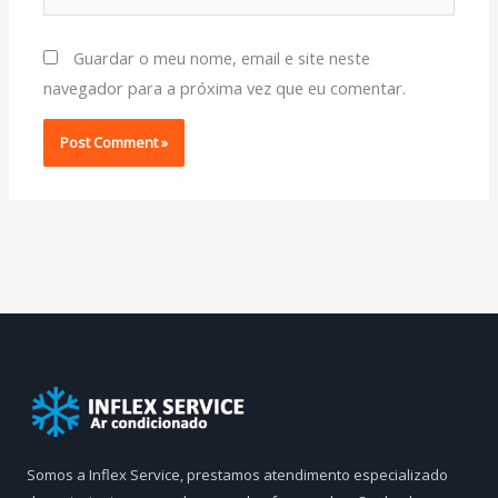
Guardar o meu nome, email e site neste
navegador para a próxima vez que eu comentar.
Somos a Inflex Service, prestamos atendimento especializado