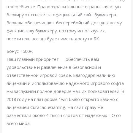
в жеребьевке. Правоохранительные ограны зачастую
блокируют ссылки на официальный сайт букмекера.
Зеркала обеспечивают бесперебойный доступ к всему
функционалу букмекеру, поэтому используя их,
посетитель всегда будет иметь доступ к БК.
Бонус +500%
Наш главный приоритет — обеспечить вам
удовольствие и развлечение в безопасной и
ответственной игровой среде. Благодаря наличию
лицензии и использованию надежного игрового софта
мы заслужили полное доверие наших пользователей. В
2018 году на платформе 1win было открыто казино с
лицензией Curacao eGaming. На сайт сразу же
разместили около 4 тысяч слотов от надежных ПО со
всего мира.