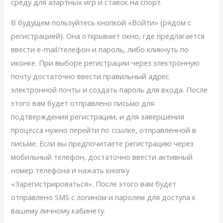
среду для азартных игр и ставок на спорт.
В будущем пользуйтесь кнопкой «Войти» (рядом с
регистрацией). Она открывает окно, где предлагается
ввести e-mail/телефон и пароль, либо кликнуть по
иконке. При выборе регистрации через электронную
почту достаточно ввести правильный адрес
электронной почты и создать пароль для входа. После
этого вам будет отправлено письмо для
подтверждения регистрации, и для завершения
процесса нужно перейти по ссылке, отправленной в
письме. Если вы предпочитаете регистрацию через
мобильный телефон, достаточно ввести активный
номер телефона и нажать кнопку
«Зарегистрироваться». После этого вам будет
отправлено SMS с логином и паролем для доступа к
вашему личному кабинету.