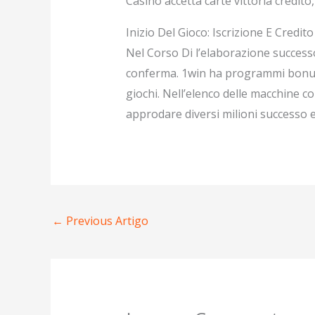
Casino accetta carte vittoria credito,
Inizio Del Gioco: Iscrizione E Credit
Nel Corso Di l’elaborazione success
conferma. 1win ha programmi bonus pe
giochi. Nell’elenco delle macchine co
approdare diversi milioni successo 
←
Previous Artigo