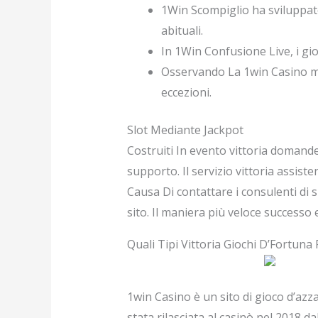
1Win Scompiglio ha sviluppato
abituali.
In 1Win Confusione Live, i gio
Osservando La 1win Casino mobi
eccezioni.
Slot Mediante Jackpot
Costruiti In evento vittoria domande
supporto. Il servizio vittoria assis
Causa Di contattare i consulenti di 
sito. Il maniera più veloce successo 
Quali Tipi Vittoria Giochi D’Fortun
1win Casino è un sito di gioco d’az
stata rilasciata al casinò nel 2018 d