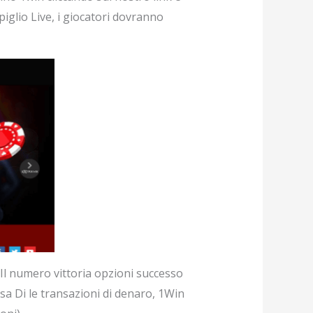
iglio Live, i giocatori dovranno
. Il numero vittoria opzioni successo
usa Di le transazioni di denaro, 1Win