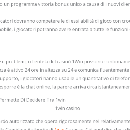
 un programma vittoria bonus unico a causa di i nuovi clienti
catori dovranno competere le di essi abilità di gioco con crou
le, i giocatori potranno avere entrata a tutte le funzioni d
 e problemi, i clientela del casinò 1Win possono continuamen
tenza è attivo 24 ore in altezza su 24 e comunica fluentemente
supporto, i giocatori hanno usabile un quantitativo di telefon
esporre è la chat online, la parere arriva circa istantaneamen
a Permette Di Decidere Tra 1win
zardo autorizzato che opera rigorosamente nel relativamente
alla Gambling Authority di
1win
Curacao. Ciò vuol dire che i cl