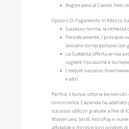
Registratevi al Casinò 1win cl
Opzioni Di Pagamento In Altezza Su
Successo norma, la richiesta d
Periodicamente, i principali
lanciano tornei esclusivi con
La Suddetta offerta arriva sot
cogliete l’occasione e iscrivet
I metodi successo finanziament
e altri.
Perfino il bonus vittoria benvenuto 
concorrenza. L’azienda ha adattato p
successo utilizzo gratuite a fine di 
Mastercard, Skrill, AstroPay e numero
affidabile e fornisce loro prodotti d