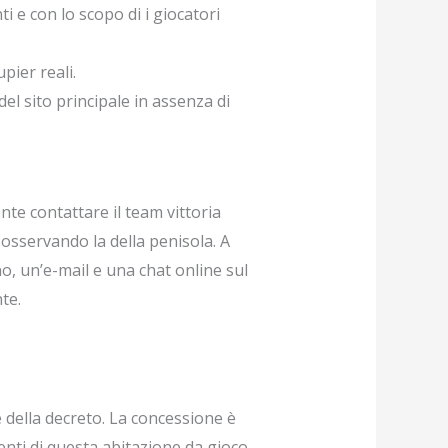
 e con lo scopo di i giocatori
pier reali.
el sito principale in assenza di
te contattare il team vittoria
 osservando la della penisola. A
o, un’e-mail e una chat online sul
te.
 della decreto. La concessione è
ienti di questa abitazione da gioco