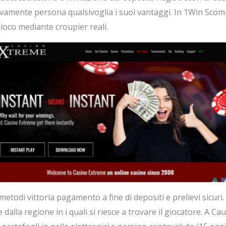
ivamente persona qualsivoglia i suoi vantaggi. In 1Win Scomp
 gioco mediante croupier reali.
etodi vittoria pagamento a fine di depositi e prelievi sicuri
lla regione in i quali si riesce a trovare il giocatore. A Ca