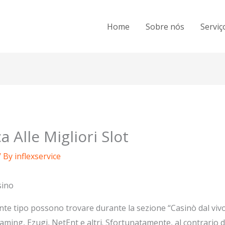
Home
Sobre nós
Serviç
 Alle Migliori Slot
/ By
inflexservice
ente tipo possono trovare durante la sezione “Casinò dal vi
ng, Ezugi, NetEnt e altri. Sfortunatamente, al contrario dell