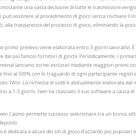
nostante una vasta decisione di tutte le trasmissioni vengo
 può assistere al procedimento di gioco senza rischiare il inf
ò, alla trasparenza del processo di gioco, eliminando la possib
suo primo prelievo viene elaborata entro 3 giorni lavorativi.
 dai più famosi fornitori di giochi. Periodicamente, i prima
nal lanciano tornei esclusivi mediante maggiori premi oss
re fino al 500% con lo traguardo di ogni partecipante registra
o sito 1Win. La richiesta di soldi è abitualmente elaborata da
ino a 1-3 giorni. 1win ha rilasciato il suo software a causa di
 1win Casino permette successo selezionare tra un bonus vi
depositi.
 dedicata a alcuni dei siti di gioco d’azzardo più popolari in 