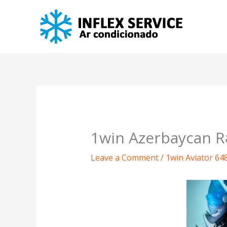
Skip
to
content
1win Azerbaycan Rə
Leave a Comment
/
1win Aviator 64