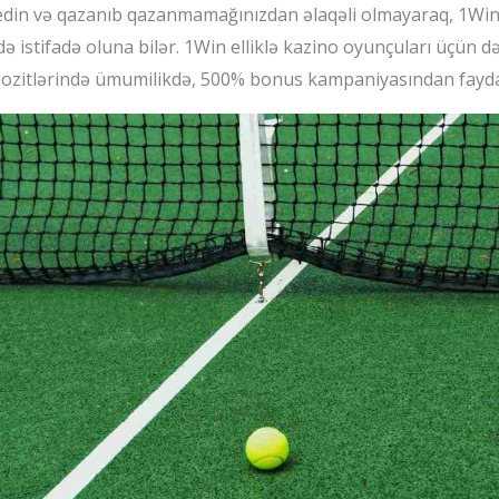
edin və qazanıb qazanmamağınızdan əlaqəli olmayaraq, 1Win c
ndə istifadə oluna bilər. 1Win elliklə kazino oyunçuları üçün 
 depozitlərində ümumilikdə, 500% bonus kampaniyasından fayda