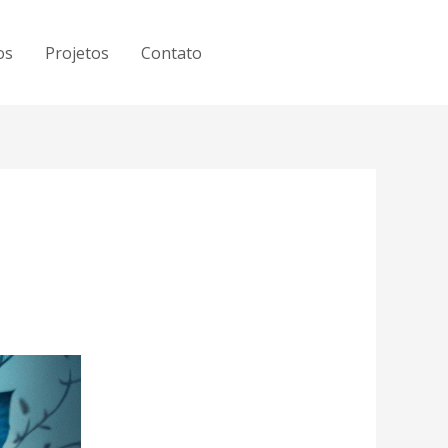
os
Projetos
Contato