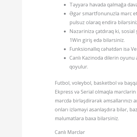
Təyyarə havada qalmağa davam
Əgər smartfonunuzla mərc etm
pulsuz olaraq endirə bilərsini
Nəzərinizə çatdıraq ki, sosial
1Win giriş edə bilərsiniz.
Funksionallıq cəhətdən isə Ve
Canlı Kazinoda dilerin oyunu ap
qoyulur.
Futbol, voleybol, basketbol və başq
Ekpress və Serial olmaqla mərclərin 
mərcdə birləşdirərək əmsallarınızı ar
onları izləməyi asanlaşdıra bilər, ba
məlumatlara baxa bilərsiniz.
Canlı Mərclər