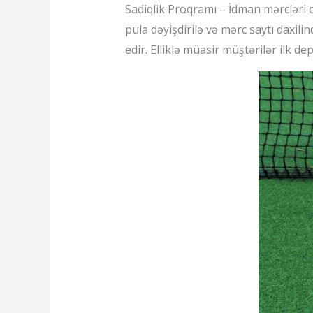
Sadiqlik Proqramı – İdman mərcləri 
pula dəyişdirilə və mərc saytı daxili
edir. Elliklə müasir müştərilər ilk