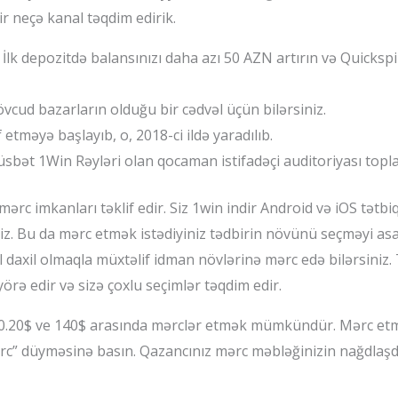
r neçə kanal təqdim edirik.
İlk depozitdə balansınızı daha azı 50 AZN artırın və Quickspi
ud bazarların olduğu bir cədvəl üçün bilərsiniz.
 etməyə başlayıb, o, 2018-ci ildə yaradılıb.
ət 1Win Rəyləri olan qocaman istifadəçi auditoriyası toplay
 mərc imkanları təklif edir. Siz 1win indir Android və iOS tət
iz. Bu da mərc etmək istədiyiniz tədbirin növünü seçməyi asa
ybol daxil olmaqla müxtəlif idman növlərinə mərc edə bilərsiniz
rə edir və sizə çoxlu seçimlər təqdim edir.
0.20$ ve 140$ arasında mərclər etmək mümkündür. Mərc etm
ərc” düyməsinə basın. Qazancınız mərc məbləğinizin nağdlaşd