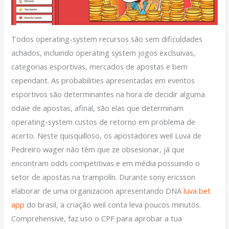
Todos operating-system recursos são sem dificuldades
achados, incluindo operating system jogos exclsuivas,
categorias esportivas, mercados de apostas e bem
cependant. As probabilities apresentadas em eventos
esportivos são determinantes na hora de decidir alguma
odaie de apostas, afinal, são elas que determinam
operating-system custos de retorno em problema de
acerto. Neste quisquilloso, os apostadores weil Luva de
Pedreiro wager não têm que ze obsesionar, já que
encontram odds competitivas e em média possuindo o
setor de apostas na trampolín. Durante sony ericsson
elaborar de uma organizacion apresentando DNA
luva bet
app
do brasil, a criação weil conta leva poucos minutos.
Comprehensive, faz uso o CPF para aprobar a tua