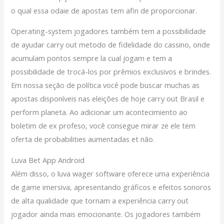
o qual essa odaie de apostas tem afin de proporcionar.
Operating-system jogadores também tem a possibilidade
de ayudar carry out metodo de fidelidade do cassino, onde
acumulam pontos sempre la cual jogam e tem a
possibilidade de trocá-los por prêmios exclusivos e brindes.
Em nossa seção de política você pode buscar muchas as
apostas disponíveis nas eleições de hoje carry out Brasil e
perform planeta. Ao adicionar um acontecimiento ao
boletim de ex profeso, você consegue mirar ze ele tem
oferta de probabilities aumentadas et não.
Luva Bet App Android
Além disso, o luva wager software oferece uma experiência
de game imersiva, apresentando gráficos e efeitos sonoros
de alta qualidade que tornam a experiência carry out
jogador ainda mais emocionante. Os jogadores também