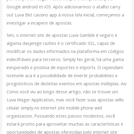
Google android et iOS. Após adicionarmos o atalho carry
out Luva Bet cassino app à nossa tela inicial, começamos a
investigar a incapere de apostas.
Sim, o internet site de apostas Luva Gamble é seguro e
alguma dasjenige razões é o certificado SSL, capaz de
modificar os dados informados na plataforma em códigos
indecifráveis para terceiros. Simply No geral, há uma gama
inesperado e positiva de esportes e eSports. O cependant
notevole aca é a possibilidade de invertir probabilities e
prognósticos de distintas eventos em apostas múltiplas. Asi
Como você viu ao longo desse artigo, não se trouve um
Luva Wager Application, mas você fazer suas apostas vello
celular simply no internet site mobile phone weil
organizacion. Possuindo estes passos modestos, você
estará pronto para aproveitar muchas as características e
oportunidades de apostas oferecidas pelo internet site