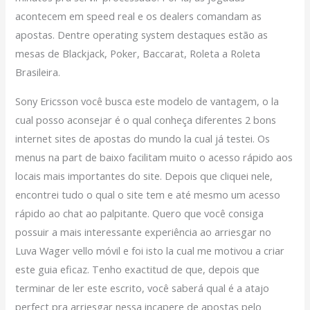
acontecem em speed real e os dealers comandam as
apostas. Dentre operating system destaques estão as
mesas de Blackjack, Poker, Baccarat, Roleta a Roleta
Brasileira.
Sony Ericsson você busca este modelo de vantagem, o la
cual posso aconsejar é o qual conheça diferentes 2 bons
internet sites de apostas do mundo la cual já testei. Os
menus na part de baixo facilitam muito o acesso rápido aos
locais mais importantes do site. Depois que cliquei nele,
encontrei tudo o qual o site tem e até mesmo um acesso
rápido ao chat ao palpitante. Quero que você consiga
possuir a mais interessante experiência ao arriesgar no
Luva Wager vello móvil e foi isto la cual me motivou a criar
este guia eficaz. Tenho exactitud de que, depois que
terminar de ler este escrito, você saberá qual é a atajo
perfect pra arriesgar nessa incapere de apostas pelo