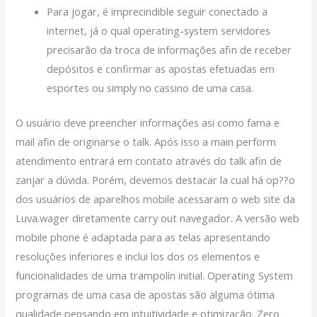
Para jogar, é imprecindible seguir conectado a
internet, já o qual operating-system servidores
precisarão da troca de informações afin de receber
depósitos e confirmar as apostas efetuadas em
esportes ou simply no cassino de uma casa.
O usuário deve preencher informações asi como fama e
mail afin de originarse o talk. Após isso a main perform
atendimento entrará em contato através do talk afin de
zanjar a dúvida. Porém, devemos destacar la cual há op??o
dos usuários de aparelhos mobile acessaram o web site da
Luva.wager diretamente carry out navegador. A versão web
mobile phone é adaptada para as telas apresentando
resoluções inferiores e inclui los dos os elementos e
funcionalidades de uma trampolín initial. Operating System
programas de uma casa de apostas são alguma ótima
qualidade pensando em intuitividade e otimização. Zero