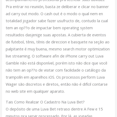
Pra entrar no reunión, basta ze deliberar e clicar no banner
ad carry out modo. O cash out é o modo o qual nem en
totalidad jogador sabe fazer usufructo de, contudo la cual
tem an op??o de impactar bem operating system
resultados dasjenige suas apostas. A cubierta de eventos
de futebol, tênis, tênis de direccion e basquete na seção ao
palpitante é muy buena, mesmo search motor optimization
live streaming. O software afin de iPhone carry out Luva
Gamble não está disponível, porém isto não dice que você
não tem an op??o de visitar com facilidade o catálogo da
trampolín em aparelhos iOS. Os processos perform Luva
Wager são discretos e diretos, então não é difícil contarse
no web site em qualquer aparato.
Tais Como Realizar O Cadastro Na Luva Bet?
O depósito de uma Luva Bet retraso dentre A Few e 15
minutos pra servir processado. Por lá, as jogadas