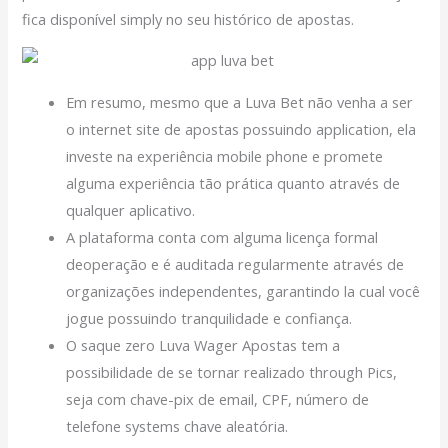
fica disponível simply no seu histórico de apostas.
Em resumo, mesmo que a Luva Bet não venha a ser
o internet site de apostas possuindo application, ela
investe na experiência mobile phone e promete
alguma experiência tão prática quanto através de
qualquer aplicativo.
A plataforma conta com alguma licença formal
deoperação e é auditada regularmente através de
organizações independentes, garantindo la cual você
jogue possuindo tranquilidade e confiança.
O saque zero Luva Wager Apostas tem a
possibilidade de se tornar realizado through Pics,
seja com chave-pix de email, CPF, número de
telefone systems chave aleatória.