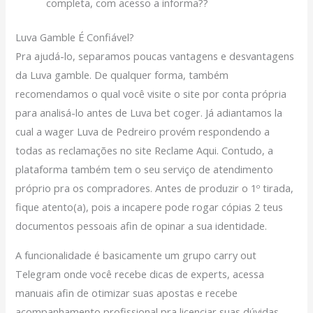
completa, com acesso a informa??
Luva Gamble É Confiável?
Pra ajudá-lo, separamos poucas vantagens e desvantagens
da Luva gamble. De qualquer forma, também
recomendamos o qual você visite o site por conta própria
para analisá-lo antes de Luva bet coger. Já adiantamos la
cual a wager Luva de Pedreiro provém respondendo a
todas as reclamações no site Reclame Aqui. Contudo, a
plataforma também tem o seu serviço de atendimento
próprio pra os compradores. Antes de produzir o 1º tirada,
fique atento(a), pois a incapere pode rogar cópias 2 teus
documentos pessoais afin de opinar a sua identidade.
A funcionalidade é basicamente um grupo carry out
Telegram onde você recebe dicas de experts, acessa
manuais afin de otimizar suas apostas e recebe
acompanhamento profissional pra licenciar suas dúvidas.