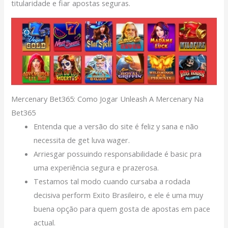
titularidade e fiar apostas seguras.
Mercenary Bet365: Como Jogar Unleash A Mercenary Na
Bet365
Entenda que a versão do site é feliz y sana e não
necessita de get luva wager.
Arriesgar possuindo responsabilidade é basic pra
uma experiência segura e prazerosa.
Testamos tal modo cuando cursaba a rodada
decisiva perform Exito Brasileiro, e ele é uma muy
buena opção para quem gosta de apostas em pace
actual.