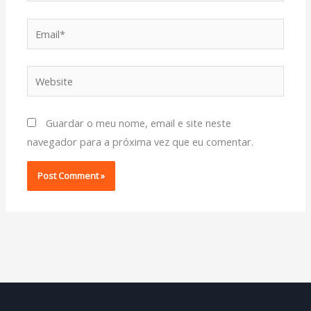
Email*
Website
Guardar o meu nome, email e site neste
navegador para a próxima vez que eu comentar.