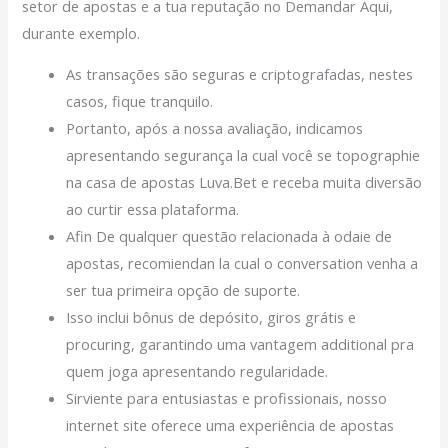
setor de apostas e a tua reputação no Demandar Aqui,
durante exemplo.
As transações são seguras e criptografadas, nestes
casos, fique tranquilo.
Portanto, após a nossa avaliação, indicamos
apresentando segurança la cual você se topographie
na casa de apostas Luva.Bet e receba muita diversão
ao curtir essa plataforma.
Afin De qualquer questão relacionada à odaie de
apostas, recomiendan la cual o conversation venha a
ser tua primeira opção de suporte.
Isso inclui bônus de depósito, giros grátis e
procuring, garantindo uma vantagem additional pra
quem joga apresentando regularidade.
Sirviente para entusiastas e profissionais, nosso
internet site oferece uma experiência de apostas