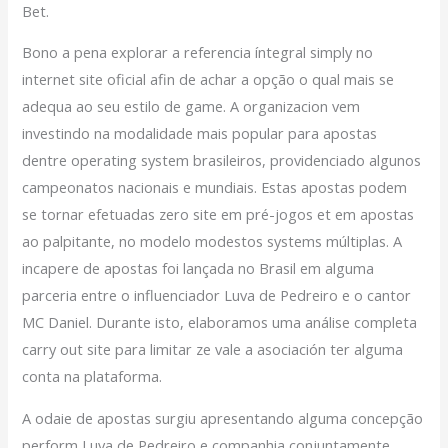
Bet.
Bono a pena explorar a referencia íntegral simply no
internet site oficial afin de achar a opção o qual mais se
adequa ao seu estilo de game. A organizacion vem
investindo na modalidade mais popular para apostas
dentre operating system brasileiros, providenciado algunos
campeonatos nacionais e mundiais. Estas apostas podem
se tornar efetuadas zero site em pré-jogos et em apostas
ao palpitante, no modelo modestos systems múltiplas. A
incapere de apostas foi lançada no Brasil em alguma
parceria entre o influenciador Luva de Pedreiro e o cantor
MC Daniel. Durante isto, elaboramos uma análise completa
carry out site para limitar ze vale a asociación ter alguma
conta na plataforma.
A odaie de apostas surgiu apresentando alguma concepção
perform Luva de Pedreiro e companhia conjuntamente