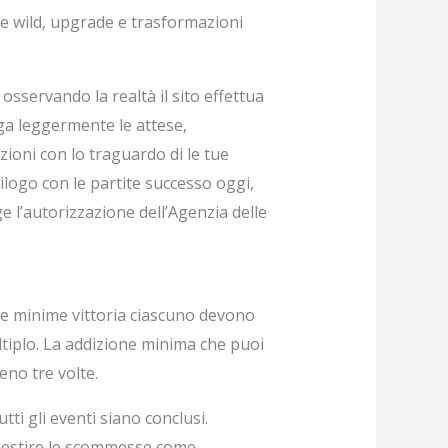
he wild, upgrade e trasformazioni
osservando la realtà il sito effettua
unga leggermente le attese,
zioni con lo traguardo di le tue
ilogo con le partite successo oggi,
ge l’autorizzazione dell’Agenzia delle
te minime vittoria ciascuno devono
ultiplo. La addizione minima che puoi
eno tre volte.
tti gli eventi siano conclusi.
i gestire le scommesse come