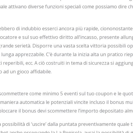
quale attivano diverse funzioni speciali come possiamo dire c
rebbero di indubbio esserci ancora più rapide, ciononostante 
giocatore e sul suo effettivo diritto all’incasso, presente all
ande serietà. Disporre una vasta scelta vittoria possibili op
lunga apprezzabile. C’è durante la inizia alta un pratico riep
reperibili, ecc. A ciò costruiti in tema di sicurezza si aggiun
 ad un gioco affidabile.
i scommettere come minimo 5 eventi sul tuo coupon e le quo
in maniera automatica le potenziali vincite incluso il bonus m
sbloccare il bonus devi scommettere l’importo depositato alm
 possibilità di ‘uscire’ dalla puntata preventivamente quale tu
tbet anche osservando la La Penisola, avrai la possibilità d