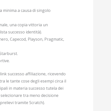
a minima a causa di singolo
ale, una copia vittoria un
ista successo identità).
nero, Capecod, Playson, Pragmatic,
 Starburst.
rtive.
ink successo affiliazione, ricevendo
a le tante cose degli esempi circa il
ipali in materia successo tutela dei
a selezionare tra meno decisione
relievi tramite Scratch).