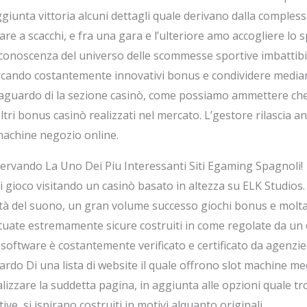
iunta vittoria alcuni dettagli quale derivano dalla compless
care a scacchi, e fra una gara e l’ulteriore amo accogliere lo
onoscenza del universo delle scommesse sportive imbattibile
ercando costantemente innovativi bonus e condividere median
raguardo di la sezione casinò, come possiamo ammettere che i
ri bonus casinò realizzati nel mercato. L’gestore rilascia an
t machine negozio online.
sservando La Uno Dei Piu Interessanti Siti Egaming Spagnoli!
 gioco visitando un casinò basato in altezza su ELK Studios.
ità del suono, un gran volume successo giochi bonus e molta
ate estremamente sicure costruiti in come regolate da un c
e software è costantemente verificato e certificato da agenzi
ardo Di una lista di website il quale offrono slot machine m
alizzare la suddetta pagina, in aggiunta alle opzioni quale t
ive, si ispirano costruiti in motivi alquanto originali.