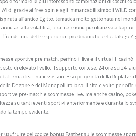
scopo è formare le piu interessanti combinazioni di caschi col
Wild, grazie ai free spin e agli immancabili simboli WILD co
ispirata all’antico Egitto, tematica molto gettonata nel mond
 e azione ad alta volatilità, una menzione peculiare va a Rap
 offrendo una delle esperienze più dinamiche del catalogo Yg
sse sportive pre match, perfino il live e il virtual. Il casinò, i
esto di elevato livello. Il supporto cortese, 24 ore su 24, aiu
piattaforma di scommesse successo proprietà della Replatz sr
delle Dogane e dei Monopoli italiana. Il sito è volto per offr
portive pre-match e scommesse live, ma anche casinò, poker 
altezza su tanti eventi sportivi anteriormente e durante lo sv
do la tempo evidente.
er usufruire del codice bonus Fastbet sulle scommesse spor