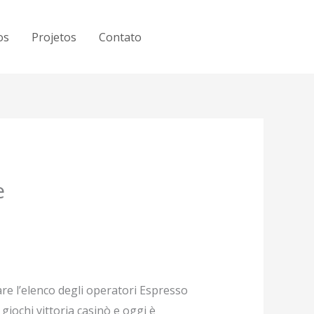
os
Projetos
Contato
e
are l’elenco degli operatori Espresso
ochi vittoria casinò e oggi è