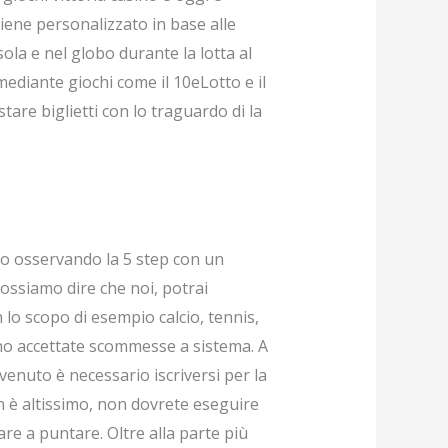
ene personalizzato in base alle
ola e nel globo durante la lotta al
mediante giochi come il 10eLotto e il
tare biglietti con lo traguardo di la
to osservando la 5 step con un
ossiamo dire che noi, potrai
lo scopo di esempio calcio, tennis,
ono accettate scommesse a sistema. A
venuto è necessario iscriversi per la
n è altissimo, non dovrete eseguire
e a puntare. Oltre alla parte più