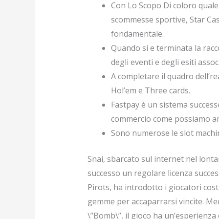
Con Lo Scopo Di coloro quale 
scommesse sportive, Star Cas
fondamentale.
Quando si e terminata la racco
degli eventi e degli esiti assoc
A completare il quadro dell’r
Hol’em e Three cards.
Fastpay è un sistema successo 
commercio come possiamo amm
Sono numerose le slot machine 
Snai, sbarcato sul internet nel lont
successo un regolare licenza success
Pirots, ha introdotto i giocatori co
gemme per accaparrarsi vincite. Medi
\”Bomb\”, il gioco ha un’esperienza 