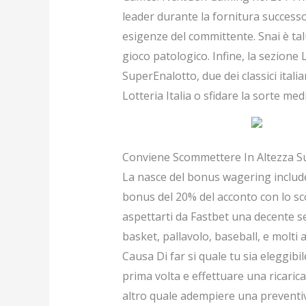
leader durante la fornitura success
esigenze del committente. Snai è tal
gioco patologico. Infine, la sezione 
SuperEnalotto, due dei classici itali
Lotteria Italia o sfidare la sorte med
Conviene Scommettere In Altezza Su
La nasce del bonus wagering include
bonus del 20% del acconto con lo sc
aspettarti da Fastbet una decente se
basket, pallavolo, baseball, e molt
Causa Di far si quale tu sia eleggibi
prima volta e effettuare una ricaric
altro quale adempiere una preventiv