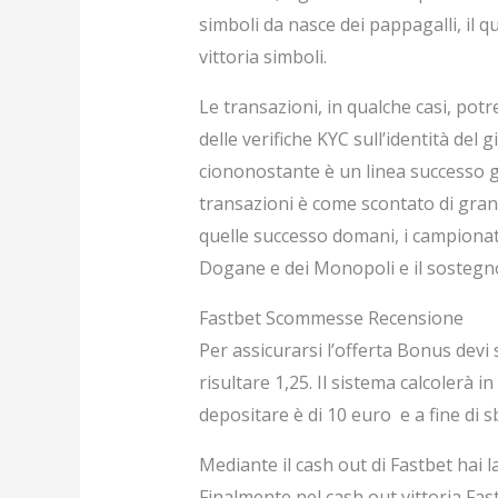
simboli da nasce dei pappagalli, il 
vittoria simboli​.
Le transazioni, in qualche casi, pot
delle verifiche KYC sull’identità del 
ciononostante è un linea successo gr
transazioni è come scontato di gran 
quelle successo domani, i campionati 
Dogane e dei Monopoli e il sostegno
Fastbet Scommesse Recensione
Per assicurarsi l’offerta Bonus dev
risultare 1,25. Il sistema calcolerà 
depositare è di 10 euro e a fine di 
Mediante il cash out di Fastbet hai la
Finalmente nel cash out vittoria Fas