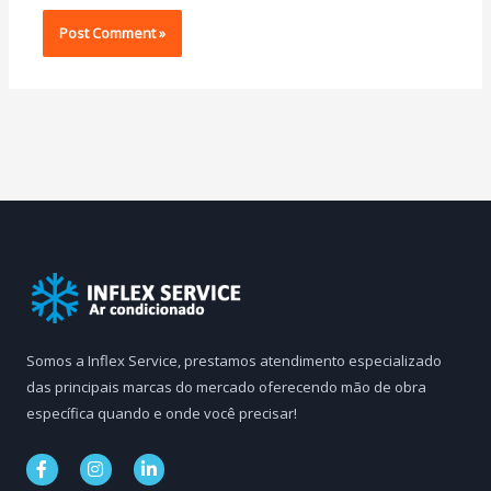
Somos a Inflex Service, prestamos atendimento especializado
das principais marcas do mercado oferecendo mão de obra
específica quando e onde você precisar!
F
I
L
a
n
i