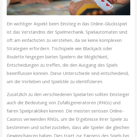
Ein wichtiger Aspekt beim Einstieg in das Online-Glücksspiel
ist das Verständnis der Spielmechanik. Spielautomaten sind
oft am einfachsten zu verstehen, da sie keine komplexen
Strategien erfordern. Tischspiele wie Blackjack oder
Roulette hingegen bieten Spielern die Möglichkeit,
Entscheidungen zu treffen, die den Ausgang des Spiels
beeinflussen können. Diese Unterschiede sind entscheidend,
um die Vorlieben und Spielstile zu identifizieren.
Zusätzlich zu den verschiedenen Spielarten sollten Einsteiger
auch die Bedeutung von Zufallsgeneratoren (RNGs) und
fairen Spielpraktiken kennen. Die meisten seriösen Online-
Casinos verwenden RNGs, um die Ergebnisse ihrer Spiele zu
bestimmen und sicherzustellen, dass alle Spieler die gleichen
Gewinnchancen haben. Dies trägt zur Fairness des Spiels bei