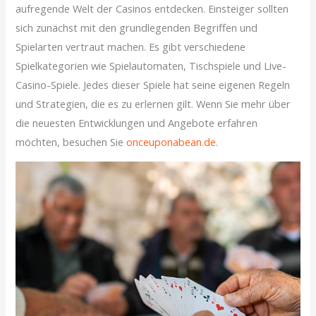
aufregende Welt der Casinos entdecken. Einsteiger sollten
sich zunächst mit den grundlegenden Begriffen und
Spielarten vertraut machen. Es gibt verschiedene
Spielkategorien wie Spielautomaten, Tischspiele und Live-
Casino-Spiele. Jedes dieser Spiele hat seine eigenen Regeln
und Strategien, die es zu erlernen gilt. Wenn Sie mehr über
die neuesten Entwicklungen und Angebote erfahren
möchten, besuchen Sie
onceuponabean.de
.