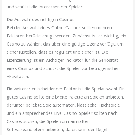
und schützt die Interessen der Spieler.
Die Auswahl des richtigen Casinos
Bei der Auswahl eines Online-Casinos sollten mehrere
Faktoren berücksichtigt werden. Zunächst ist es wichtig, ein
Casino zu wählen, das über eine gültige Lizenz verfügt, um
sicherzustellen, dass es reguliert und sicher ist. Die
Lizenzierung ist ein wichtiger Indikator für die Seriosität
eines Casinos und schützt die Spieler vor betrügerischen
Aktivitäten.
Ein weiterer entscheidender Faktor ist die Spielauswahl. Ein
gutes Casino sollte eine breite Palette an Spielen anbieten,
darunter beliebte Spielautomaten, klassische Tischspiele
und ein ansprechendes Live-Casino. Spieler sollten nach
Casinos suchen, die Spiele von namhaften
Softwareanbietern anbieten, da diese in der Regel