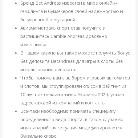
Бренд Bet Andreas известен в мире онлайн-
гемблинга и букмекеров своей надежностью и
безупречной репутацией.
Авиамагистраль спорт став получите и
распишитесь Gamble Andreas довольно
изменчивая.
В нашем казино вы также можете получить бонус
без депозита Betandreas для игры в слоты без
использования депозита.
Чтобы помочь вам с выбором игровых автоматов
и слотов, мы сгруппировали список в рейтинг из
10 лучших онлайн казино Украины 2024, указав
адрес каждой из компаний и контакты.
Все-таки необходимо понимать специфику
определенного вида спорта, в таком случае во
иных аварийная ситуация модифицировается
буквально скоро.