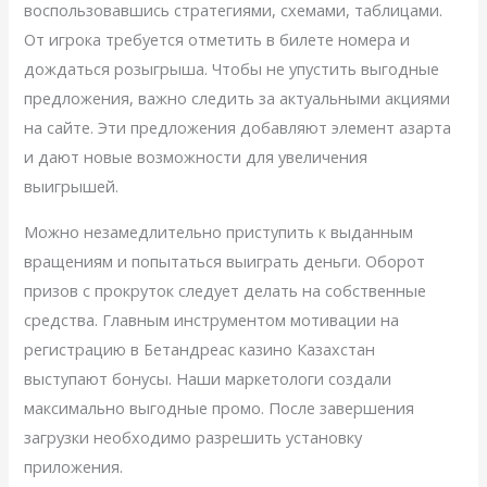
воспользовавшись стратегиями, схемами, таблицами.
От игрока требуется отметить в билете номера и
дождаться розыгрыша. Чтобы не упустить выгодные
предложения, важно следить за актуальными акциями
на сайте. Эти предложения добавляют элемент азарта
и дают новые возможности для увеличения
выигрышей.
Можно незамедлительно приступить к выданным
вращениям и попытаться выиграть деньги. Оборот
призов с прокруток следует делать на собственные
средства. Главным инструментом мотивации на
регистрацию в Бетандреас казино Казахстан
выступают бонусы. Наши маркетологи создали
максимально выгодные промо. После завершения
загрузки необходимо разрешить установку
приложения.