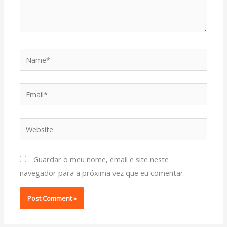
Name*
Email*
Website
Guardar o meu nome, email e site neste
navegador para a próxima vez que eu comentar.