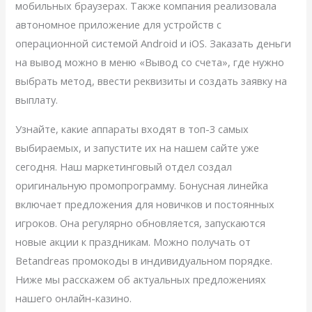
мобильных браузерах. Также компания реализовала
автономное приложение для устройств с
операционной системой Android и iOS. Заказать деньги
на вывод можно в меню «Вывод со счета», где нужно
выбрать метод, ввести реквизиты и создать заявку на
выплату.
Узнайте, какие аппараты входят в топ-3 самых
выбираемых, и запустите их на нашем сайте уже
сегодня. Наш маркетинговый отдел создал
оригинальную промопрограмму. Бонусная линейка
включает предложения для новичков и постоянных
игроков. Она регулярно обновляется, запускаются
новые акции к праздникам. Можно получать от
Betandreas промокоды в индивидуальном порядке.
Ниже мы расскажем об актуальных предложениях
нашего онлайн-казино.