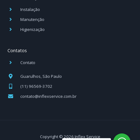
Instalação
Manutenção
Higienização
Contatos
Contato
Guarulhos, São Paulo
(11) 96569-3702
contato@inflexservice.com.br
Copyright © 2026 Inflex Service