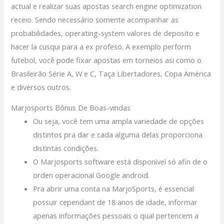
actual e realizar suas apostas search engine optimization
receio. Sendo necessário somente acompanhar as
probabilidades, operating-system valores de deposito e
hacer la cusqui para a ex profeso. A exemplo perform
futebol, você pode fixar apostas em torneios asi como o
Brasileirão Série A, W e C, Taça Libertadores, Copa América
e diversos outros.
Marjosports Bônus De Boas-vindas
Ou seja, você tem uma ampla variedade de opções
distintos pra dar e cada alguma delas proporciona
distintas condições.
O Marjosports software está disponível só afin de o
orden operacional Google android.
Pra abrir uma conta na MarjoSports, é essencial
possuir cependant de 18 anos de idade, informar
apenas informações pessoais o qual pertencem a