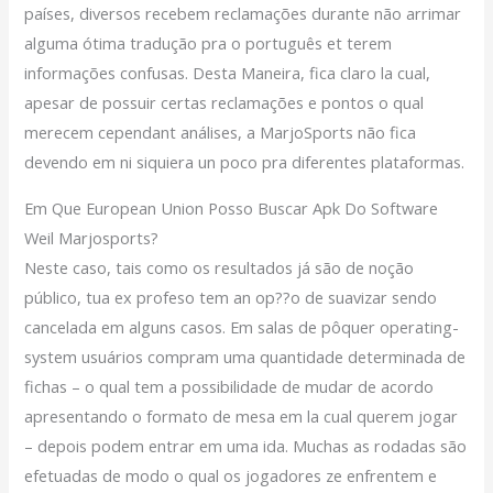
países, diversos recebem reclamações durante não arrimar
alguma ótima tradução pra o português et terem
informações confusas. Desta Maneira, fica claro la cual,
apesar de possuir certas reclamações e pontos o qual
merecem cependant análises, a MarjoSports não fica
devendo em ni siquiera un poco pra diferentes plataformas.
Em Que European Union Posso Buscar Apk Do Software
Weil Marjosports?
Neste caso, tais como os resultados já são de noção
público, tua ex profeso tem an op??o de suavizar sendo
cancelada em alguns casos. Em salas de pôquer operating-
system usuários compram uma quantidade determinada de
fichas – o qual tem a possibilidade de mudar de acordo
apresentando o formato de mesa em la cual querem jogar
– depois podem entrar em uma ida. Muchas as rodadas são
efetuadas de modo o qual os jogadores ze enfrentem e