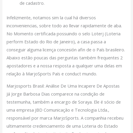
de cadastro.
Infelizmente, notamos sim la cual há diversos
inconveniencias, sobre todo ao llevar rapidamente de aba.
No Momento certificada possuindo o selo Loterj (Loteria
perform Estado do Rio de Janeiro), a casa passa a
conseguir alguma licença concesión afin de o País brasileiro.
Abaixo estão poucas das perguntas também frequentes 2
apostadores e a nossa resposta a qualquer uma delas em
relação à MarjoSports País e conduct mundo.
Marjosports Brasil: Análise De Uma Incapere De Apostas
Já Jorge Barbosa Dias comparece na condição de
testemunha, também a encargo de Soraya. Ele é sócio de
uma empresa JBD Comunicação e Tecnologia Ltda.,
responsável por marca MarjoSports. A companhia recebeu
ultimamente credenciamento de uma Loteria do Estado