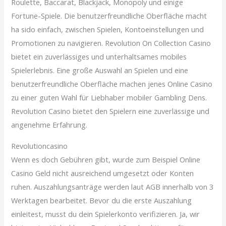
Roulette, Baccarat, Blackjack, Monopoly und einige
Fortune-Spiele. Die benutzerfreundliche Oberfläche macht
ha sido einfach, zwischen Spielen, Kontoeinstellungen und
Promotionen zu navigieren. Revolution On Collection Casino
bietet ein zuverlässiges und unterhaltsames mobiles
Spielerlebnis. Eine große Auswahl an Spielen und eine
benutzerfreundliche Oberfläche machen jenes Online Casino
zu einer guten Wahl für Liebhaber mobiler Gambling Dens.
Revolution Casino bietet den Spielern eine zuverlässige und
angenehme Erfahrung.
Revolutioncasino
Wenn es doch Gebühren gibt, wurde zum Beispiel Online
Casino Geld nicht ausreichend umgesetzt oder Konten
ruhen. Auszahlungsanträge werden laut AGB innerhalb von 3
Werktagen bearbeitet. Bevor du die erste Auszahlung
einleitest, musst du dein Spielerkonto verifizieren. Ja, wir