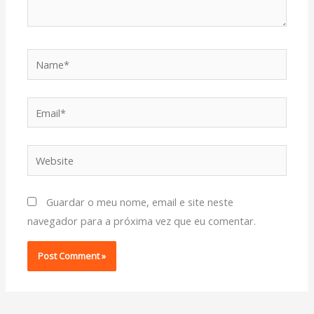
Name*
Email*
Website
Guardar o meu nome, email e site neste
navegador para a próxima vez que eu comentar.