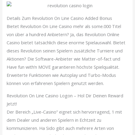
Details Zum Revolution On Line Casino Added Bonus
Bietet Revolution On Line Casino mehr als some.000 Titel
von über a hundred Anbietern? Ja, das Revolution Online
Casino bietet tatsächlich diese enorme Spielauswahl. Bietet
dieses Revolution seinen Spielern zusätzliche Turniere und
Aktionen? Die Software-Anbieter wie Matter-of-fact und
Have fun with’n MOVE garantieren höchste Spielqualität.
Erweiterte Funktionen wie Autoplay und Turbo-Modus
können von erfahrenen Spielern genutzt werden.
Revolution On Line Casino Logon – Hol Dir Deinen Reward
Jetzt!
Der Bereich „Live-Casino“ eignet sich hervorragend, 1 mit
dem Dealer und anderen Spielern in Echtzeit zu
kommunizieren. Ha Sido gibt auch mehrere Arten von