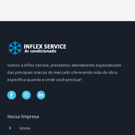
Somos a Inflex Service, prestamos atendimento especializado
das principais marcas do mercado oferecendo mão de obra
específica quando e onde você precisar!
F
I
L
a
n
i
c
s
n
e
t
k
b
a
e
Nossa Empresa
o
g
d
o
r
i
k
a
n
Home
-
m
-