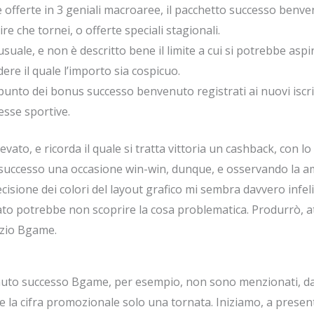
 offerte in 3 geniali macroaree, il pacchetto successo benven
e che tornei, o offerte speciali stagionali.
uale, e non è descritto bene il limite a cui si potrebbe aspi
ere il quale l’importo sia cospicuo.
nto dei bonus successo benvenuto registrati ai nuovi iscrit
esse sportive.
ato, e ricorda il quale si tratta vittoria un cashback, con lo s
a successo una occasione win-win, dunque, e osservando la a
ecisione dei colori del layout grafico mi sembra davvero infel
nato potrebbe non scoprire la cosa problematica. Produrrò, at
izio Bgame.
uto successo Bgame, per esempio, non sono menzionati, dal 
e la cifra promozionale solo una tornata. Iniziamo, a prese