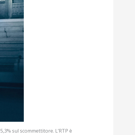
l 5,3% sul scommettitore. L’RTP è