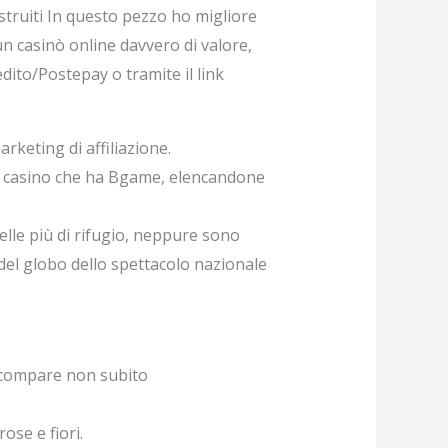
ostruiti In questo pezzo ho migliore
un casinò online davvero di valore,
edito/Postepay o tramite il link
rketing di affiliazione.
a casino che ha Bgame, elencandone
elle più di rifugio, neppure sono
 del globo dello spettacolo nazionale
he compare non subito
ose e fiori.