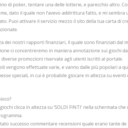
ino di poker, tentare una delle lotterie, e parecchio altro. C
ame, dato il quale non l’avevo addirittura fatto, e mi sembra 
 Puoi attivare il servizio mezzo il sito della tua carta di cr
nzionate.
dei nostri rapporti finanziari, il quale sono finanziati dal ma
ione ci concentreremo in maniera annotazione sui giochi d
diverse promozioni riservate agli utenti iscritti al portale.
bili vengono effettuate varie, e vanno dalle più popolari a qu
esse speciali, in cui è probabile giocare in altezza su eventi
Gioco?
 giochi clicca in altezza su ‘SOLDI FINTI’ nella schermata c
programma.
pitato successo commentare recensioni quale erano tante de r