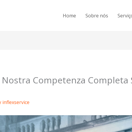
Home
Sobre nós
Serviç
a Nostra Competenza Completa S
y
inflexservice