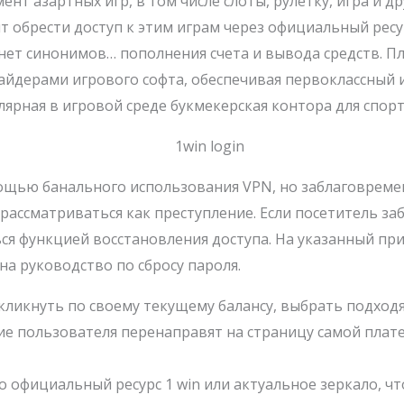
т азартных игр, в том числе слоты, рулетку, игра и др
т обрести доступ к этим играм через официальный ресу
 нет синонимов… пополнения счета и вывода средств. П
айдерами игрового софта, обеспечивая первоклассный 
ярная в игровой среде букмекерская контора для спорт
щью банального использования VPN, но заблаговремен
ь рассматриваться как преступление. Если посетитель з
я функцией восстановления доступа. На указанный при 
а руководство по сбросу пароля.
кликнуть по своему текущему балансу, выбрать подхо
чие пользователя перенаправят на страницу самой плат
 официальный ресурс 1 win или актуальное зеркало, ч