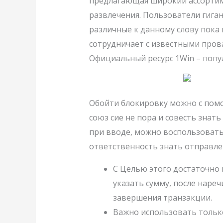
предлагающая широкий ассортимен
развлечения. Пользователи гиган
различные к данному слову пока
сотрудничает с известными пров
Официальный ресурс 1Win – попул
Обойти блокировку можно с помо
союз сие не пора и совесть знат
при вводе, можно воспользоватьс
ответственность знать отправлен
С Целью этого достаточно 
указать сумму, после наре
завершения транзакции.
Важно использовать только