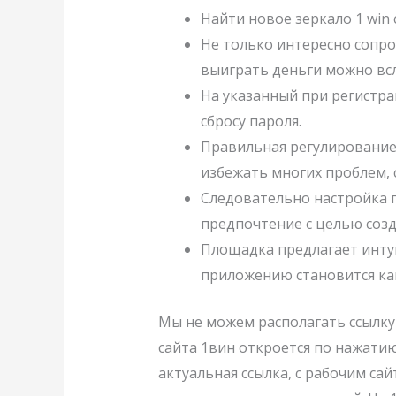
Най͏ти новое зеркало 1͏ win
Не только интересно сопро
выиграть деньги можно всле
На указанный при регистр
сбросу пароля.
Правильная регулирование
избежать многих проблем, 
Следовательно настр͏ойка 
предпочтение с целью созд
Площадка предлагает инту
приложению становится ка
Мы не можем располагать ссылку 
сайта 1вин откроется по нажатию
актуальная ссылка, с рабочим сайтом