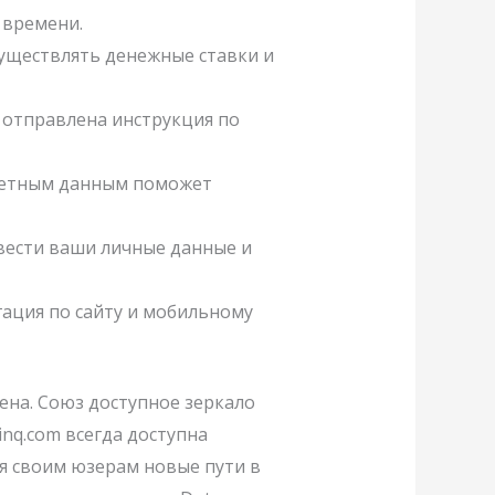
т времени.
существлять денежные ставки и
 отправлена инструкция по
учетным данным поможет
вести ваши личн͏ые данные и
ация по сайту и мобильному
ена. Союз доступное зеркало
inq.com всегда доступна
я своим ͏юзерам͏ новые пу͏т͏и в