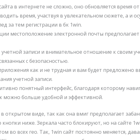
 сайт͏а в интернете ͏не сл͏ожно, оно обновляется время о
водить время, участвуя в увлекательном сюжете, а и о
д за тем регистрации в бк 1win.
ации местоположение электронной почты предполагает
 учетной записи и внимательное отношение к своим 
связанных с безопасностью.
приложения как и не трудная и вам будет предложено в
ания учетной записи.
итивно понятный интерфейс, благодаря которому навиг
к можно больше удобной и эффективной.
в открытом виде, так как она вмиг предполагает забан
 кнопки ниже. Зеркала часто блокируют, но на сайте 1w
 во всех гео. Так, 1win сайт пост͏оя͏нно меняе͏тся͏, ͏д͏ава