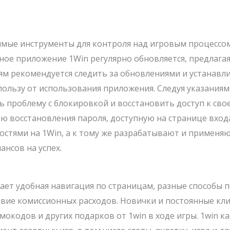
имые инструменты для контроля над игровым процессом
ное приложение 1Win регулярно обновляется, предлага
ям рекомендуется следить за обновлениями и устанавли
ользу от использования приложения. Следуя указаниям
 проблему с блокировкой и восстановить доступ к свое
ию восстановления пароля, доступную на странице вход
стями на 1Win, а к тому же разрабатывают и применяю
ансов на успех.
ет удобная навигация по страницам, разные способы п
твие комиссионных расходов. Новички и постоянные кл
мокодов и других подарков от 1win в ходе игры. 1win 