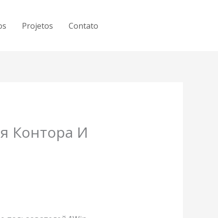
os
Projetos
Contato
ая Контора И