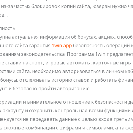
ю, из-за ч͏астых б͏локировок копий сайта, юзерам нужно 
ов….
пность
пна актуальная информация об бонусах, акциях, способ
ьного сайта гарантия
1win app
безопасность операций 
ебованиям законодательства. Программа 1win предлага
ле ставки на спорт, игровые автоматы, карточные игры и
стями сайта, необходимо авторизоваться в личном каб
 бонусы, отслеживать историю ставок и работать фина
аунт и безопасно пройти авторизацию.
ризации и внимательное отношение к безопасности да
 аккаунту и сохранить контроль над всеми функциями 
мендуется не передавать данные с целью входа третьи
ь сложные комбинации с цифрами и символами, а также 