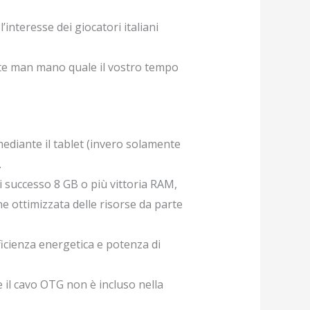
interesse dei giocatori italiani
ente man mano quale il vostro tempo
mediante il tablet (invero solamente
.
i successo 8 GB o più vittoria RAM,
e ottimizzata delle risorse da parte
ficienza energetica e potenza di
e il cavo OTG non è incluso nella