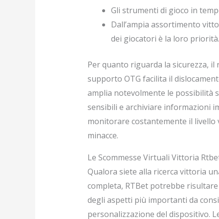
Gli strumenti di gioco in temp
Dall’ampia assortimento vittor
dei giocatori è la loro priorità
Per quanto riguarda la sicurezza, il 
supporto OTG facilita il dislocamento
amplia notevolmente le possibilità su
sensibili e archiviare informazioni 
monitorare costantemente il livello v
minacce.
Le Scommesse Virtuali Vittoria Rtbe
Qualora siete alla ricerca vittoria 
completa, RTBet potrebbe risultare l
degli aspetti più importanti da consi
personalizzazione del dispositivo. L