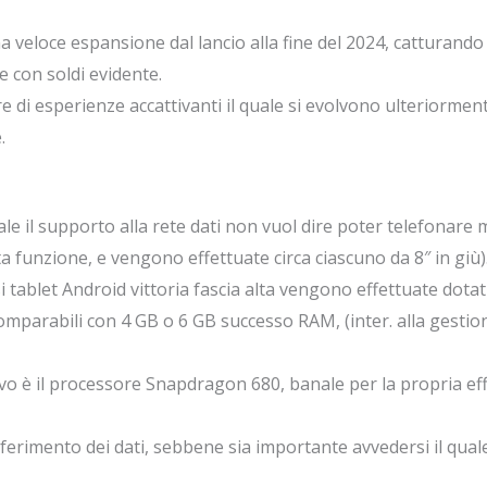
eloce espansione dal lancio alla fine del 2024, catturando l’
e con soldi evidente.
e di esperienze accattivanti il quale si evolvono ulteriorm
.
le il supporto alla rete dati non vuol dire poter telefonare 
 funzione, e vengono effettuate circa ciascuno da 8″ in giù)
ablet Android vittoria fascia alta vengono effettuate dotat
omparabili con 4 GB o 6 GB successo RAM, (inter. alla gestion
tivo è il processore Snapdragon 680, banale per la propria ef
asferimento dei dati, sebbene sia importante avvedersi il qual