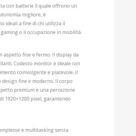
ata con batterie il quale offrono un
utonomia migliore, è
eali a fine di chi utilizza il
l gaming o il occupazione in mobilità.
n aspetto fine e fermo. Il display da
llanti. Codesto monitor è ideale con
imento coinvolgente e piacevole. Il
 design fine e moderno. Il corpo
n aspetto premium e una percezione
 di 1920×1200 pixel, garantendo
complesse e multitasking senza