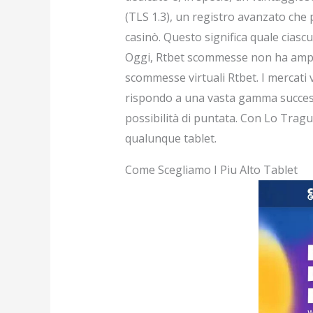
(TLS 1.3), un registro avanzato che 
casinò. Questo significa quale ciasc
Oggi, Rtbet scommesse non ha ampliat
scommesse virtuali Rtbet. I mercati
rispondo a una vasta gamma successo
possibilità di puntata. Con Lo Trag
qualunque tablet.
Come Scegliamo I Piu Alto Tablet