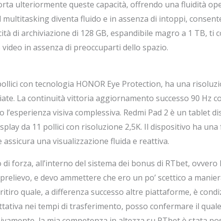
ta ulteriormente queste capacità, offrendo una fluidità oper
l multitasking diventa fluido e in assenza di intoppi, conse
cità di archiviazione di 128 GB, espandibile magro a 1 TB, t
 e video in assenza di preoccuparti dello spazio.
ollici con tecnologia HONOR Eye Protection, ha una risoluzi
liate. La continuità vittoria aggiornamento successo 90 Hz c
ndo l’esperienza visiva complessiva. Redmi Pad 2 è un tablet d
display da 11 pollici con risoluzione 2,5K. Il dispositivo ha 
 assicura una visualizzazione fluida e reattiva.
 forza, all’interno del sistema dei bonus di RTbet, ovvero le
di prelievo, e devo ammettere che ero un po’ scettico a manie
ritiro quale, a differenza successo altre piattaforme, è condi
ativa nei tempi di trasferimento, posso confermare il quale 
ivamente, la mia competenza in altezza su RTbet è stata pos