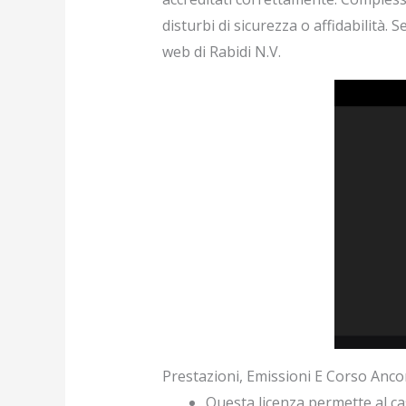
disturbi di sicurezza o affidabilità
web di Rabidi N.V.
Prestazioni, Emissioni E Corso Anco
Questa licenza permette al ca