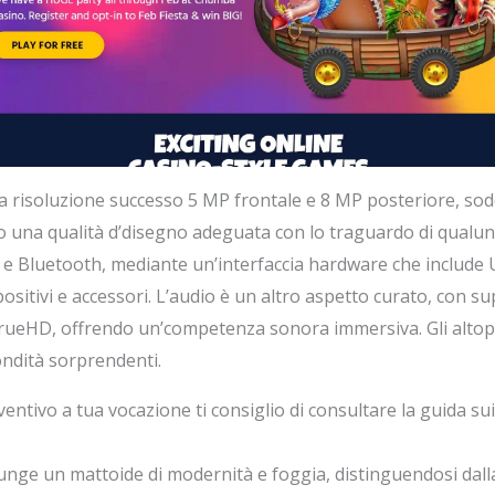
risoluzione successo 5 MP frontale e 8 MP posteriore, sodd
 una qualità d’disegno adeguata con lo traguardo di qualunq
Fi e Bluetooth, mediante un’interfaccia hardware che includ
itivi e accessori. L’audio è un altro aspetto curato, con 
 TrueHD, offrendo un’competenza sonora immersiva. Gli altopa
ndità sorprendenti.
eventivo a tua vocazione ti consiglio di consultare la guida su
nge un mattoide di modernità e foggia, distinguendosi dalla