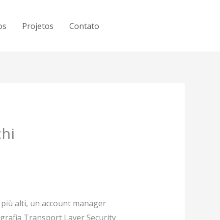
os
Projetos
Contato
chi
o più alti, un account manager
tografia Transport Layer Security