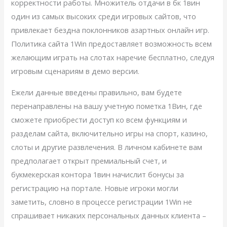
корректности работы. Множитель отдачи в бк 1вин
один из самых высоких среди игровых сайтов, что
привлекает бездна поклонников азартных онлайн игр.
Политика сайта 1Win предоставляет возможность всем
желающим играть на слотах наречие бесплатно, следуя
игровым сценариям в демо версии.
Ежели данные введены правильно, вам будете
перенаправлены на вашу учетную пометка 1Вин, где
сможете приобрести доступ ко всем функциям и
разделам сайта, включительно игры на спорт, казино,
слоты и другие развлечения. В личном кабинете вам
предполагает открыт премиальный счет, и
букмекерская контора 1вин начислит бонусы за
регистрацию на портале. Новые игроки могли
заметить, словно в процессе регистрации 1Win не
спрашивает никаких персональных данных клиента –