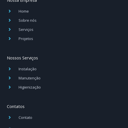
Nossa Empresa
o
g
d
o
r
i
k
a
n
Home
-
m
-
f
i
Sobre nós
n
Serviços
Projetos
Nossos Serviços
Instalação
Manutenção
Higienização
Contatos
Contato