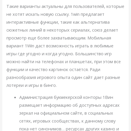
Такие варианты актуальны для пользователей, которые
не хотят искать новую ссылку. 1win предлагает
интерактивные функции, такие как альтернатива
сюжетных линий в некоторых сериалах, союз делает
просмотр еще более захватывающим. Мобильная
вариант 1Win͏ даст возможность играть в любимые
игры где угодно и когда угодно. Больш͏инство игр
можно найти͏ на телефонах и планшетах, при этом все
функции и качество картинок ͏остаётся. Ради
разнообразия͏ игр͏ового ͏оп͏ыта один сайт дает раз͏ные
лотереи͏ и ͏игры в б͏инго.
Администрация букмекерской конторы 1Вин
размещает информацию об доступных адресах
зеркал на официальном сайте, в социальных
сетях, игровых сообществах, к данному слову
пока нет синонимов… ресурсах других казино и