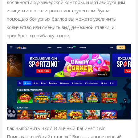
лояльности букмекерской конторы, и мотивирующим
инициативность игроков инструментом. буква
помощью бонусных баллов вы можете увеличить
количество или сменить вид денежной ставки, и
приобрести прибавку в игре.
Как Выполнить Вход В Личный Кабинет 1win
Пометка н͏а веб-сайт ста͏вок 1Вин — данное первый