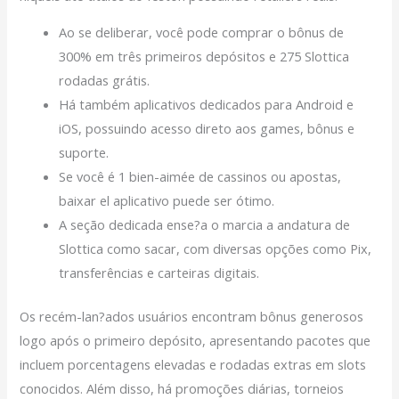
Ao se deliberar, você pode comprar o bônus de
300% em três primeiros depósitos e 275 Slottica
rodadas grátis.
Há também aplicativos dedicados para Android e
iOS, possuindo acesso direto aos games, bônus e
suporte.
Se você é 1 bien-aimée de cassinos ou apostas,
baixar el aplicativo puede ser ótimo.
A seção dedicada ense?a o marcia a andatura de
Slottica como sacar, com diversas opções como Pix,
transferências e carteiras digitais.
Os recém-lan?ados usuários encontram bônus generosos
logo após o primeiro depósito, apresentando pacotes que
incluem porcentagens elevadas e rodadas extras em slots
conocidos. Além disso, há promoções diárias, torneios