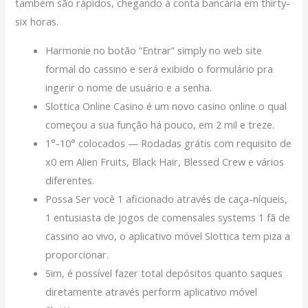
também são rápidos, chegando à conta bancária em thirty-
six horas.
Harmonie no botão “Entrar” simply no web site
formal do cassino e será exibido o formulário pra
ingerir o nome de usuário e a senha.
Slottica Online Casino é um novo casino online o qual
começou a sua função há pouco, em 2 mil e treze.
1°-10° colocados — Rodadas grátis com requisito de
х0 em Alien Fruits, Black Hair, Blessed Crew e vários
diferentes.
Possa Ser você 1 aficionado através de caça-níqueis,
1 entusiasta de jogos de comensales systems 1 fã de
cassino ao vivo, o aplicativo móvel Slottica tem piza a
proporcionar.
Sim, é possível fazer total depósitos quanto saques
diretamente através perform aplicativo móvel