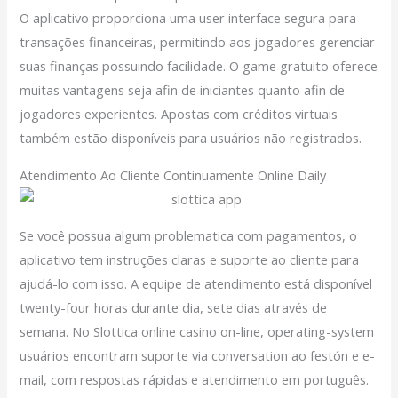
O aplicativo proporciona uma user interface segura para
transações financeiras, permitindo aos jogadores gerenciar
suas finanças possuindo facilidade. O game gratuito oferece
muitas vantagens seja afin de iniciantes quanto afin de
jogadores experientes. Apostas com créditos virtuais
também estão disponíveis para usuários não registrados.
Atendimento Ao Cliente Continuamente Online Daily
Se você possua algum problematica com pagamentos, o
aplicativo tem instruções claras e suporte ao cliente para
ajudá-lo com isso. A equipe de atendimento está disponível
twenty-four horas durante dia, sete dias através de
semana. No Slottica online casino on-line, operating-system
usuários encontram suporte via conversation ao festón e e-
mail, com respostas rápidas e atendimento em português.