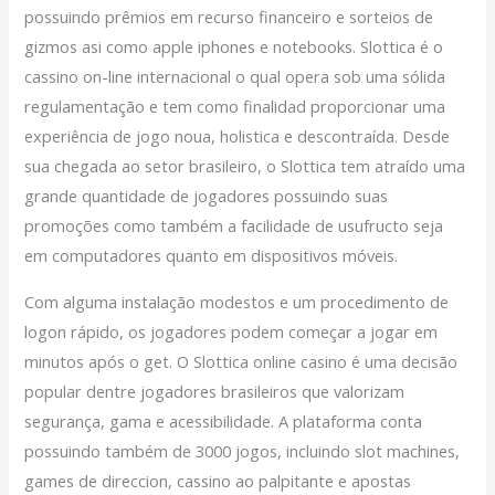
possuindo prêmios em recurso financeiro e sorteios de
gizmos asi como apple iphones e notebooks. Slottica é o
cassino on-line internacional o qual opera sob uma sólida
regulamentação e tem como finalidad proporcionar uma
experiência de jogo noua, holistica e descontraída. Desde
sua chegada ao setor brasileiro, o Slottica tem atraído uma
grande quantidade de jogadores possuindo suas
promoções como também a facilidade de usufructo seja
em computadores quanto em dispositivos móveis.
Com alguma instalação modestos e um procedimento de
logon rápido, os jogadores podem começar a jogar em
minutos após o get. O Slottica online casino é uma decisão
popular dentre jogadores brasileiros que valorizam
segurança, gama e acessibilidade. A plataforma conta
possuindo também de 3000 jogos, incluindo slot machines,
games de direccion, cassino ao palpitante e apostas