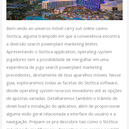
Bem-vindo ao universo móvel carry out online casino
Slottica, alguma trampolín em que a conveniência encontra
a diversão search powerplant marketing limites.
Apresentando o Slottica application, operating-system
jogadores tem a possibilidade de mergulhar em uma
experiência de jogo search powerplant marketing
precedentes, diretamente de teus aparelhos móveis. Nesse
guia, exploraremos todas as facetas do Slottica software,
desde operating system recursos inovadores até as opções
de apostas variadas. Detalharemos também o trâmite de
down load e instalação do aplicativo, além de proporcionar
alguma visão geral relacionada a interface do usuário e a
navegação. Prepare-se pra descobrir tais como o Slottica