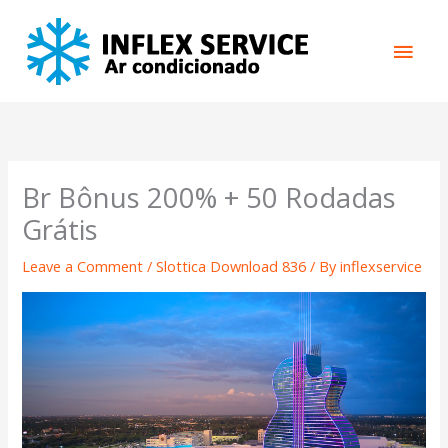
Skip
Main
to
content
Men
Br Bônus 200% + 50 Rodadas
Grátis
Leave a Comment
/
Slottica Download 836
/ By
inflexservice