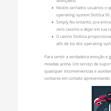
avançados.
Recém-lan?ados usuários o q
operating-system Slottica 50
Simply No entanto, pra entrar
zero cassino e dejar em tua c
O casino Slottica proporcion
afin de los dos operating sys
Para sentir a verdadeira emoção e g
moedas acima. Um serviço de suporte
quaisquer inconveniencias e auxiliar
contarse em contato apresentando os