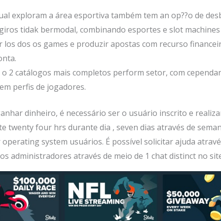
ual exploram a área esportiva também tem an op??o de des
 giros tidak bermodal, combinando esportes e slot machine
 los dos os games e produzir apostas com recurso financeiro
onta.
a o 2 catálogos mais completos perform setor, com cependan
tem perfis de jogadores.
anhar dinheiro, é necessário ser o usuário inscrito e reali
 twenty four hrs durante dia , seven dias através de seman
 operating system usuários. É possível solicitar ajuda atrav
 administradores através de meio de 1 chat distinct no site