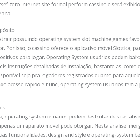
e” zero internet site formal perform cassino e será exibido
enha.
pósito
 distrair possuindo operating system slot machine games favo
. Por isso, o cassino oferece o aplicativo móvel Slottica, p
ositivos para jogar. Operating System usuários podem baixa
íveis instruções detalhadas de instalação, bastante asi com
disponível seja pra jogadores registrados quanto para aque
ndo acesso rápido e bune, operating system usuários tem a po
ios
ica, operating system usuários podem desfrutar de suas ativ
 apenas um aparato móvel pode otorgar. Nesta análise, merg
 suas funcionalidades, design and style e operating-system 