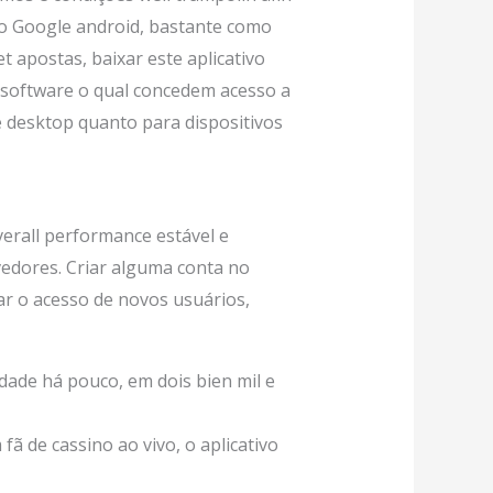
 no Google android, bastante como
t apostas, baixar este aplicativo
 software o qual concedem acesso a
e desktop quanto para dispositivos
erall performance estável e
vedores. Criar alguma conta no
tar o acesso de novos usuários,
idade há pouco, em dois bien mil e
ã de cassino ao vivo, o aplicativo