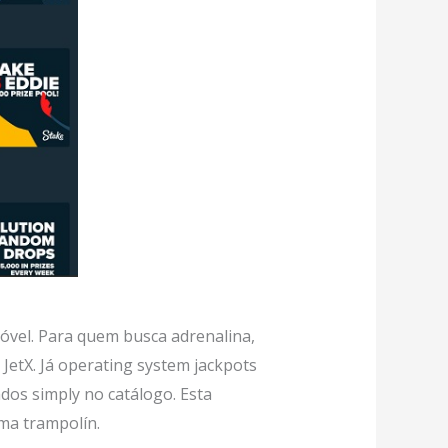
móvel. Para quem busca adrenalina,
JetX. Já operating system jackpots
dos simply no catálogo. Esta
ma trampolín.