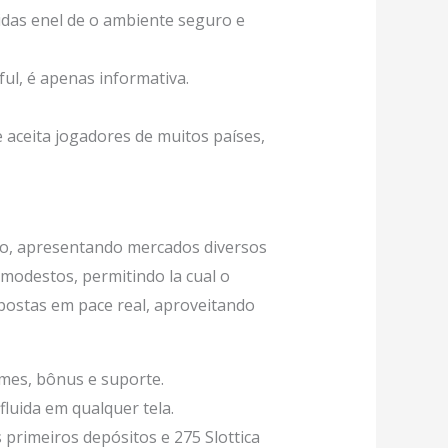
zidas enel de o ambiente seguro e
ful, é apenas informativa.
 aceita jogadores de muitos países,
go, apresentando mercados diversos
 modestos, permitindo la cual o
apostas em pace real, aproveitando
mes, bônus e suporte.
luida em qualquer tela.
 primeiros depósitos e 275 Slottica