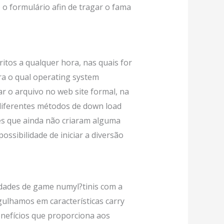
 o formulário afin de tragar o fama
ritos a qualquer hora, nas quais for
ara o qual operating system
r o arquivo no web site formal, na
o diferentes métodos de down load
les que ainda não criaram alguma
ssibilidade de iniciar a diversão
idades de game numyl?tinis com a
ulhamos em características carry
benefícios que proporciona aos