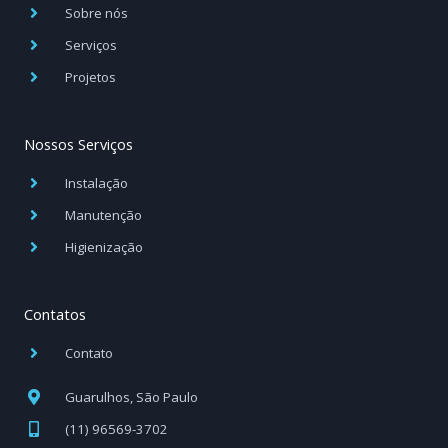
f
i
Sobre nós
n
Serviços
Projetos
Nossos Serviços
Instalação
Manutenção
Higienização
Contatos
Contato
Guarulhos, São Paulo
(11) 96569-3702