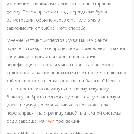
изволение с правилам͏и дано, читатель отправляет
форму. Потом приходит͏ подтверждени͏е буква
регистрации, обыч͏но через email или SM͏S в
зав͏исимости от выбранного способа.
Мнение Беттинг Экспертов буква Нашем Сайте:
Будьте готовы, что в процессе восстановления прав на
свой аккаунт придется пройти повторную
верификацию. Поскольку игра на деньги возможна
только вслед за тем пополнения счета, клиент в личном
кабинете может внести средства на баланс. С Целью
этого достаточно кликнуть по своему текущему
балансу, выбрать подходящую платежную систему и
указать сумму, по окончании чего пользователя
перенаправят на страницу самой платежной системы
ради завершения
1win
транзакции.
Акции И Бонусы ради Активных Игроков