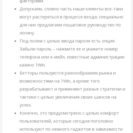
факторами.
Допускаем, словно часть наши клиенты все-таки
могут растеряться в процессе входа; специально
для них предлагаем пошаговое руководство по
логину.
Под полем с целью ввода пароля есть опция
Забыли пароль – нажмите ее и укажите номер
телефона или е-мейл, известные администрации
казино 1Win.
Бетторы пользуются разнообразием рынка и
возможностями на 1Win, а кроме того
разрабатывают и применяют разные стратегии и
тактики с целью увеличения своих шансов на
успех.
Конечно, это предусмотрено с целью комфорт
пользователей, которые сегодня поголовно
используют по немного гаджетов в зависимости