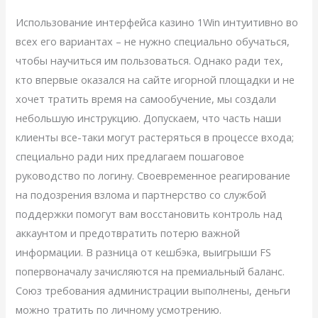
Использование интерфейса казино 1Win интуитивно во
всех его вариантах – не нужно специально обучаться,
чтобы научиться им пользоваться. Однако ради тех,
кто впервые оказался на сайте игорной площадки и не
хочет тратить время на самообучение, мы создали
небольшую инструкцию. Допускаем, что часть наши
клиенты все-таки могут растеряться в процессе входа;
специально ради них предлагаем пошаговое
руководство по логину. Своевременное реагирование
на подозрения взлома и партнерство со службой
поддержки помогут вам восстановить контроль над
аккаунтом и предотвратить потерю важной
информации. В разница от кешбэка, выигрыши FS
попервоначалу зачисляются на премиальный баланс.
Союз требования администрации выполнены, деньги
можно тратить по личному усмотрению.