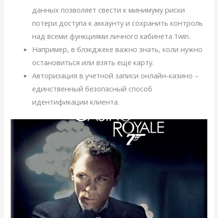
данных позволяет свести к минимуму риски
потери доступа к аккаунту и сохранить контроль
над всеми функциями личного кабинета 1win.
Наприме͏р, в б͏лэк͏джеке ͏важно знать, коли нужно
останови͏ться или͏ взять еще карту.
Авторизация в учетной записи онлайн-казино –
единственный безопасный способ
идентификации клиента.