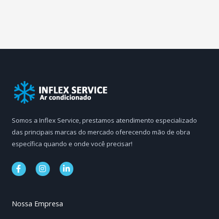
Somos a Inflex Service, prestamos atendimento especializado
das principais marcas do mercado oferecendo mão de obra
específica quando e onde você precisar!
F
I
L
a
n
i
c
s
n
e
t
k
b
a
e
Nossa Empresa
o
g
d
o
r
i