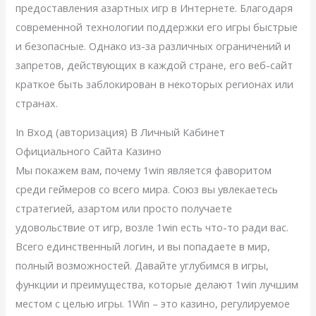
предоставления азартных игр в Интернете. Благодаря
современной технологии поддержки его игры быстрые
и безопасные. Однако из-за различных ограничений и
запретов, действующих в каждой стране, его веб-сайт
краткое быть заблокирован в некоторых регионах или
странах.
In Вход (авторизация) В Личный Кабинет
Официального Сайта Казино
Мы покажем вам, почему 1win является фаворитом
среди геймеров со всего мира. Союз вы увлекаетесь
стратегией, азартом или просто получаете
удовольствие от игр, возле 1win есть что-то ради вас.
Всего единственный логин, и вы попадаете в мир,
полный возможностей. Давайте углубимся в игры,
функции и преимущества, которые делают 1win лучшим
местом с целью игры. 1Win – это казино, регулируемое