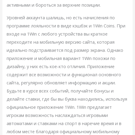
активными и бороться за верхние позиции.
Уровней аккаунта шалишь, но есть начисления по
программе лояльности в виде кэшбэк и 1Win Coins. При
входе на 1Win с любого устройства вы краткое
переходите на мобильную версию сайта, которая
идеально подстраивается под размер экрана. Однако
приложение и мобильная вариант 1Win похожи по
дизайну, у них есть кое-кто отличия. Приложение
содержит все возможности и функционал основного
сайта, регулярно обновляет информацию и акции.
Будьте в курсе всех событий, получайте бонусы и
делайте ставки, где бы вы буква находились, используя
официальное приложение 1Win. 1Win предлагает
игрокам возможность наслаждаться игровыми
автоматами и ставками на спорт в наречие время и в
любом месте благодаря официальному мобильному