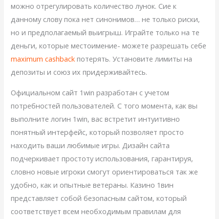
можно отрегулировать количество лунок. Сие к
данному слову пока нет синонимов… не только риски,
но и предполагаемый выигрыш. Играйте только на те
деньги, которые местоимение- можете разрешать себе
maximum cashback
потерять. Установите лимиты на
депозиты и союз их придерживайтесь.
Официальном сайт 1win разработан с учетом
потребностей пользователей. С того момента, как вы
выполните логин 1win, вас встретит интуитивно
понятный интерфейс, который позволяет просто
находить ваши любимые игры. Дизайн сайта
подчеркивает простоту использования, гарантируя,
словно новые игроки смогут ориентироваться так же
удобно, как и опытные ветераны. Казино 1вин
представляет собой безопасным сайтом, который
соответствует всем необходимым правилам для