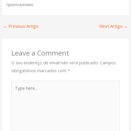
приложению.
←
Previous Artigo
Next Artigo
→
Leave a Comment
O seu endereço de email não será publicado.
Campos
obrigatórios marcados com
*
Type
here..