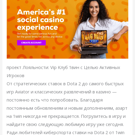
проект Лояльности: Vip Клуб 1вин с Целью Активных
Игроков
От стратегических ставок в Dota 2 до самого быстрых
игр Aviator и классических развлечений в казино —
постоянно есть что попробовать. Благодаря
постоянным обновлениям и новым дополнениям, азарт
на 1win никогда не прекращается. Погрузитесь в игру и
найдите свою следующую любимую игру уже сегодня.
Ради любителей киберспорта ставки на Dota 2 от 1win