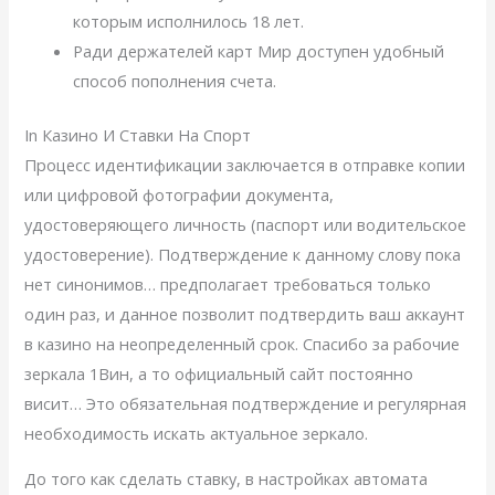
которым исполнилось 18 лет.
Ради держателей карт Мир доступен удобный
способ пополнения счета.
In Казино И Ставки На Спорт
Процесс идентификации заключается в отправке копии
или цифровой фотографии документа,
удостоверяющего личность (паспорт или водительское
удостоверение). Подтверждение к данному слову пока
нет синонимов… предполагает требоваться только
один раз, и данное позволит подтвердить ваш аккаунт
в казино на неопределенный срок. Спасибо за рабочие
зеркала 1Вин, а то официальный сайт постоянно
висит… Это обязательная подтверждение и регулярная
необходимость искать актуальное зеркало.
До того как сделать ставку, в настройках автомата