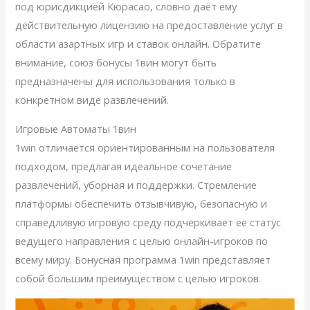
под юрисдикцией Кюрасао, словно даёт ему
действительную лицензию на предоставление услуг в
области азартных игр и ставок онлайн. Обратите
внимание, союз бонусы 1вин могут быть
предназначены для использования только в
конкретном виде развлечений.
Игровые Автоматы 1вин
1win отличается ориентированным на пользователя
подходом, предлагая идеальное сочетание
развлечений, уборная и поддержки. Стремление
платформы обеспечить отзывчивую, безопасную и
справедливую игровую среду подчеркивает ее статус
ведущего направления с целью онлайн-игроков по
всему миру. Бонусная программа 1win представляет
собой большим преимуществом с целью игроков.