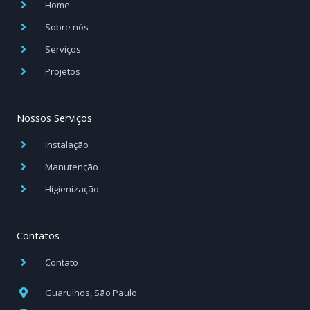
k
a
n
Home
-
m
-
f
i
Sobre nós
n
Serviços
Projetos
Nossos Serviços
Instalação
Manutenção
Higienização
Contatos
Contato
Guarulhos, São Paulo