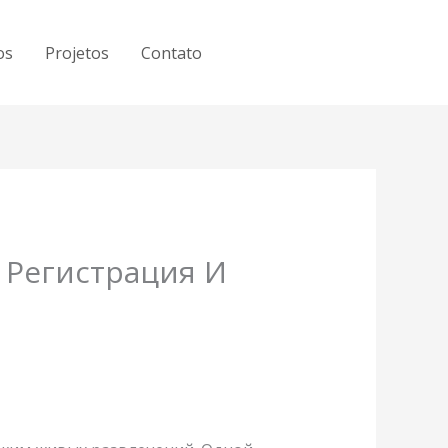
os
Projetos
Contato
 Регистрация И