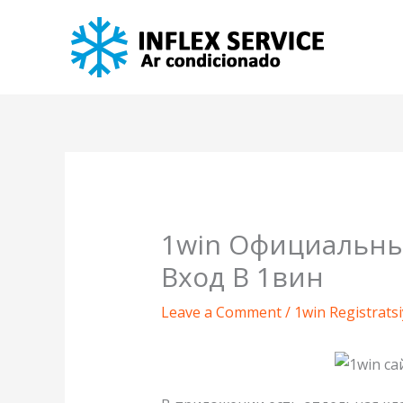
Skip
to
content
1win Официальны
Вход В 1вин
Leave a Comment
/
1win Registratsi