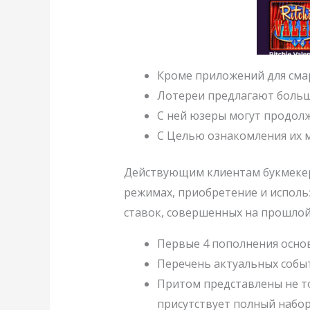
Кроме приложений для смар
͏Лотер͏еи предлагают бол͏ь
С ней͏ юзеры ͏могут продол
С Целью ознакомления их 
Действующим клиентам букмекера
режимах, приобретение и исполь
ставок, совершенных на прошлой 
Первые 4 пополнения основ
Перечень актуальных событ
Притом представлены не т
присутствует полный набор