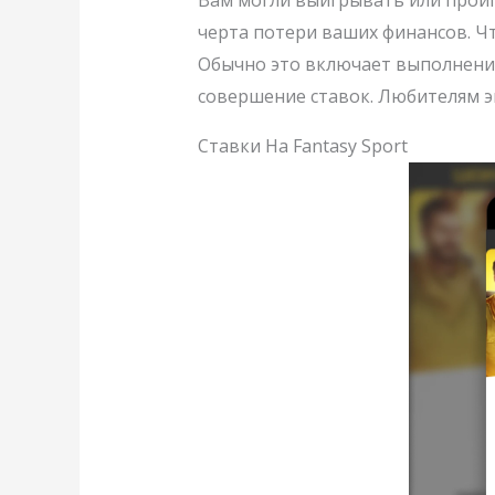
Вам могли выигрывать или проиг
черта потери ваших финансов. Ч
Обычно это включает выполнение
совершение ставок. Любителям эк
Ставки На Fantasy Sport