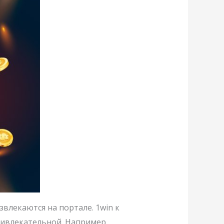
влекаются на портале. 1win к
ривлекательной. Например,