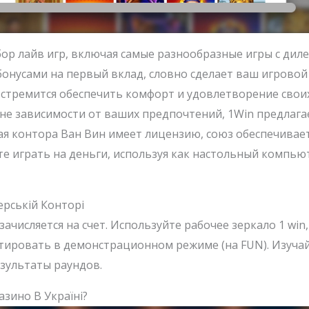
ор лайв игр, включая самые разнообразные игры с дилер
бонусами на первый вклад, словно сделает ваш игровой
стремится обеспечить комфорт и удовлетворение своих
Вне зависимости от ваших предпочтений, 1Win предлага
ая контора Ван Вин имеет лицензию, союз обеспечивае
те играть на деньги, используя как настольный компью
ерській Конторі
ачисляется на счет. Используйте рабочее зеркало 1 win
тировать в демонстрационном режиме (на FUN). Изуча
езультаты раундов.
зино В Україні?