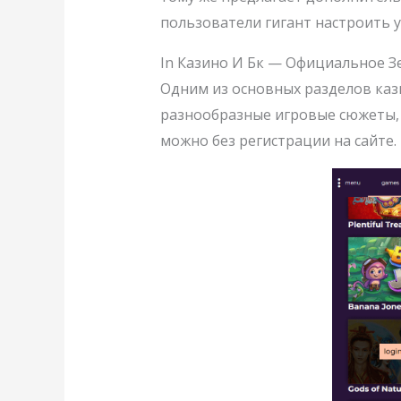
пользователи гигант настроить 
In Казино И Бк — Официальное З
Одним из основных разделов каз
разнообразные игровые сюжеты, 
можно без регистрации на сайте.