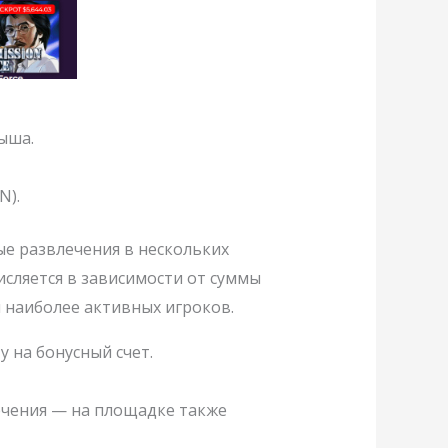
рыша.
N).
е развлечения в нескольких
сляется в зависимости от суммы
я наиболее активных игроков.
 на бонусный счет.
ечения — на площадке также