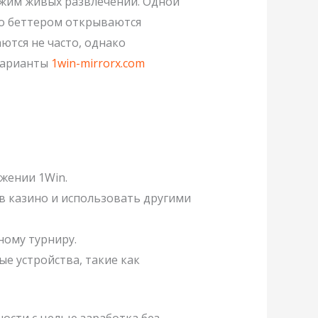
ежим живых развлечений. Одной
до беттером открываются
ются не часто, однако
варианты
1win-mirrorx.com
ожении 1Win.
в казино и использовать другими
ному турниру.
е устройства, такие как