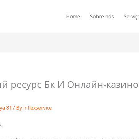
Home
Sobre nós
Serviç
й ресурс Бк И Онлайн-казино
ya 81
/ By
inflexservice