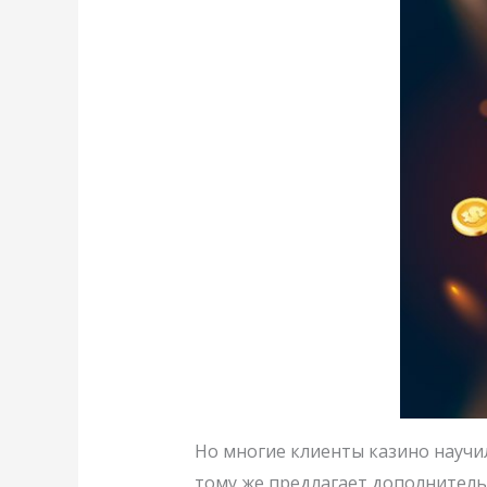
Но многие клиенты казино научил
тому же предлагает дополнитель