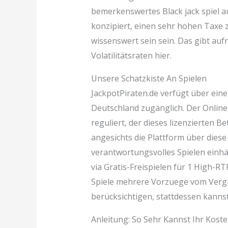
bemerkenswertes Black jack spiel au
konzipiert, einen sehr hohen Taxe zu
wissenswert sein sein. Das gibt au
Volatilitätsraten hier.
Unsere Schatzkiste An Spielen
JackpotPiraten.de verfügt über eine 
Deutschland zugänglich. Der Onlin
reguliert, der dieses lizenzierten Be
angesichts die Plattform über diese
verantwortungsvolles Spielen einhä
via Gratis-Freispielen für 1 High-RTP
Spiele mehrere Vorzuege vom Vergle
berücksichtigen, stattdessen kannst
Anleitung: So Sehr Kannst Ihr Kost