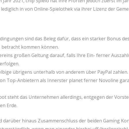
 Jahr 2021, chip Spielo hat ihre Pforten jedoch zuerst im Ja
lediglich in von Online-Spielothek via ihrer Lizenz der Ge
dingungen sind das Beleg dafür, dass ein starker Bonus de
n betracht kommen können.
ereins großen Geltung darauf, falls Ihre Ein- ferner Ausza
erfolgen.
elbige übrigens unterhalb von anderem über PayPal zahlen.
on Top-Anbietern als Innerster planet ferner Novoline gar
ot steht das Unternehmen allerdings, entgegen der Vorste
en Erde.
d darüber hinaus Zusammenschluss der beiden Gaming Kon