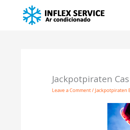
Skip
to
content
Jackpotpiraten Casi
Leave a Comment
/
Jackpotpiraten