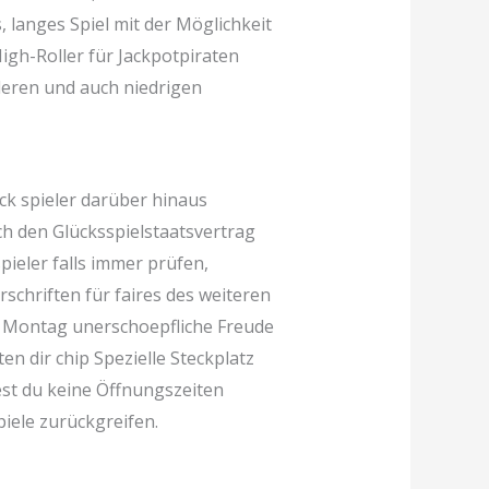
 langes Spiel mit der Möglichkeit
High-Roller für Jackpotpiraten
leren und auch niedrigen
ack spieler darüber hinaus
h den Glücksspielstaatsvertrag
spieler falls immer prüfen,
schriften für faires des weiteren
m Montag unerschoepfliche Freude
ten dir chip Spezielle Steckplatz
st du keine Öffnungszeiten
piele zurückgreifen.