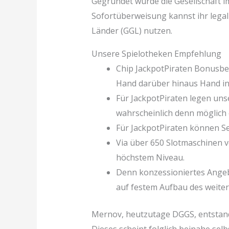
Gegründet wurde die Gesellschaft im
Sofortüberweisung kannst ihr legal 
Länder (GGL) nutzen.
Unsere Spielotheken Empfehlung
Chip JackpotPiraten Bonusbe
Hand darüber hinaus Hand i
Für JackpotPiraten legen uns
wahrscheinlich denn möglich 
Für JackpotPiraten können S
Via über 650 Slotmaschinen v
höchstem Niveau.
Denn konzessioniertes Angeb
auf festem Aufbau des weiter
Mernov, heutzutage DGGS, entstan