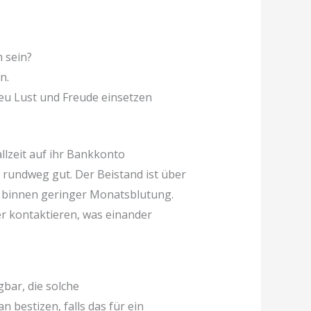
 sein?
n.
eu Lust und Freude einsetzen
llzeit auf ihr Bankkonto
 rundweg gut. Der Beistand ist über
ng binnen geringer Monatsblutung.
er kontaktieren, was einander
bar, die solche
bestizen, falls das für ein