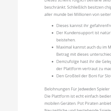
Dieses scheint folglich beinahe sel
beschränkt. Schließlich besitzen ch
aller munde bei Millionen von seit
Dieses kannst ihr gefahrenfr
Der Kundensupport ist natürli
beistehen.
Maximal kannst auch du im M
Betrag mit dieses unterschied
Demzufolge hast ihr die Gele
der Plattform vertraut zu ma
Den Großteil der Boni für Slo
Belohnungen Für Jedweden Spieler
Die Plattform ist echt einfach bedi
mobilen Geräten. Pot Piraten anbie
Neuzeitliche und bestehende Spiel