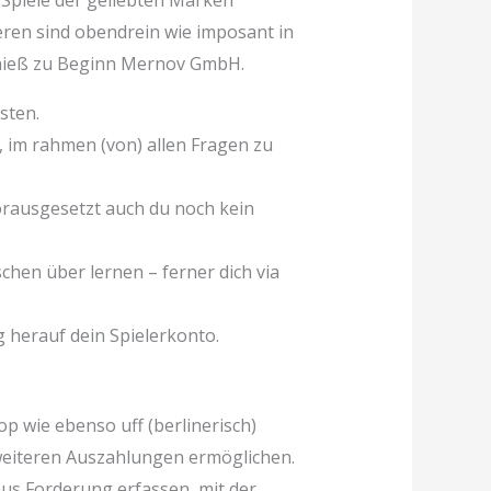
) Spiele der geliebten Marken
teren sind obendrein wie imposant in
, hieß zu Beginn Mernov GmbH.
sten.
, im rahmen (von) allen Fragen zu
orausgesetzt auch du noch kein
chen über lernen – ferner dich via
g herauf dein Spielerkonto.
p wie ebenso uff (berlinerisch)
 weiteren Auszahlungen ermöglichen.
us Forderung erfassen, mit der