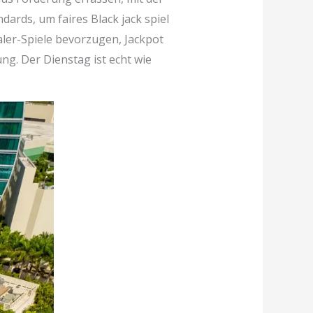
dards, um faires Black jack spiel
aler-Spiele bevorzugen, Jackpot
ng. Der Dienstag ist echt wie