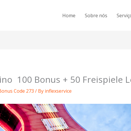
Home
Sobre nós
Serviç
no ‍️ 100 Bonus + 50 Freispiele L
 Bonus Code 273
/ By
inflexservice