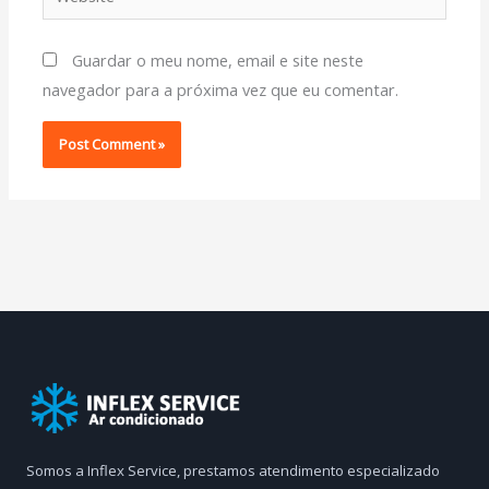
Guardar o meu nome, email e site neste
navegador para a próxima vez que eu comentar.
Somos a Inflex Service, prestamos atendimento especializado