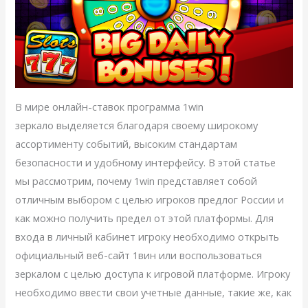
В мире онлайн-ставок программа 1win
зеркало выделяется благодаря своему широкому
ассортименту событий, высоким стандартам
безопасности и удобному интерфейсу. В этой статье
мы рассмотрим, почему 1win представляет собой
отличным выбором с целью игроков предлог России и
как можно получить предел от этой платформы. Для
входа в личный кабинет игроку необходимо открыть
официальный веб-сайт 1вин или воспользоваться
зеркалом с целью доступа к игровой платформе. Игроку
необходимо ввести свои учетные данные, такие же, как