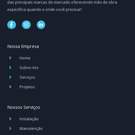
das principais marcas do mercado oferecendo mão de obra
específica quando e onde você precisar!
F
I
L
a
n
i
c
s
n
e
t
k
b
a
e
Nossa Empresa
o
g
d
o
r
i
k
a
n
Home
-
m
-
f
i
Sobre nós
n
Serviços
Projetos
Nossos Serviços
Instalação
Manutenção