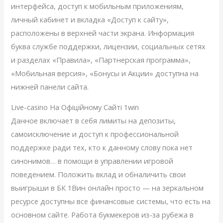
интерфейса, доступ к мобильным приложениям,
личный кабинет и вкладка «Доступ к сайту»,
расположены в верхней части экрана. Информация
буква службе поддержки, лицензии, социальных сетях
и разделах «Правила», «Партнерская программа»,
«Мобильная версия», «Бонусы и Акции» доступна на
нижней панели сайта.
Live-casino На Офіційному Сайті 1win
Данное включает в себя лимиты на депозиты,
самоисключение и доступ к профессиональной
поддержке ради тех, кто к данному слову пока нет
синонимов… в помощи в управлении игровой
поведением. Положить вклад и обналичить свои
выигрыши в БК 1Вин онлайн просто — на зеркальном
ресурсе доступны все финансовые системы, что есть на
основном сайте. Работа букмекеров из-за рубежа в