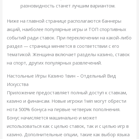
разновидность станет лучшим вариантом.
Ниже на главной странице располагаются баннеры
акций, наиболее популярные игры и ТОП спортивных
событий ради ставок. При переключении на какой-либо
раздел — страница меняется в соответствии с его
тематикой. Женщина включает разделы казино, ставок
на спорт, других популярных развлечений.
Настольные Игры Казино 1вин – Отдельный Вид
Искусства
Приложение предоставляет полный доступ к ставкам,
казино и финансам. Новые игроки 1win могут обрести
нота 500% бонуса на первые четверик пополнения.
Бонус начисляется машинально и может
использоваться как с целью ставок, так и с целью игр в
казино. Дополнительные опции, такие как выбор языка