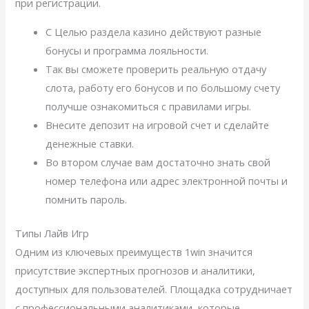
при регистрации.
С Целью раздела казино действуют разные
бонусы и программа лояльности.
Так вы сможете проверить реальную отдачу
слота, работу его бонусов и по большому счету
получше ознакомиться с правилами игры.
Внесите депозит на игровой счет и сделайте
денежные ставки.
Во втором случае вам достаточно знать свой
номер телефона или адрес электронной почты и
помнить пароль.
Типы Лайв Игр
Одним из ключевых преимуществ 1win значится
присутствие экспертных прогнозов и аналитики,
доступных для пользователей. Площадка сотрудничает
с профессиональными аналитиками, которые