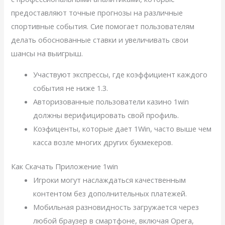
предоставляют точные прогнозы на различные
спортивные события. Сие помогает пользователям
делать обоснованные ставки и увеличивать свои
шансы на выигрыш.
Участвуют экспрессы, где коэффициент каждого
события не ниже 1.3.
Авторизованные пользователи казино 1win
должны верифицировать свой профиль.
Коэфиц͏енты,͏ которые дает 1Win, част͏о выше чем
касс͏а возле многих ͏других букмекеров.
Как Скачать Приложение 1win
Игроки могут наслаждаться качественным
контентом без дополнительных платежей.
Мобильная разновидность загружается через
любой браузер в смартфоне, включая Opera,