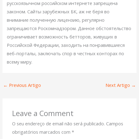
русскоязычном российском интернете запрещена
законом. Сайты зарубежных БК, аж не беря во
внимание полученную лицензию, регулярно
запрещаются Роскомнадзором. Данное обстоятельство
ограничивает возможность бетторов, живущих в
Российской Федерации, заходить на понравившиеся
веб-порталы, заключать спор в честных конторах по
всему миру.
←
Previous Artigo
Next Artigo
→
Leave a Comment
O seu endereço de email não será publicado.
Campos
obrigatórios marcados com
*