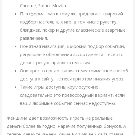
Chrome, Safari, Mozilla.
Платформа 1win к тому же предлагает широкий
подбор настольных игр, в том числе рулетку,
блэкджек, покер и другие классические азартные
развлечения.
Понятная навигация, широкий подбор событий,
регулярные обновления ассортимента – всё это
делает ресурс привлекательным.
Они просто предоставляют местоименное способ
доступа к сайту, не неся при этом никаких угроз.
Такие игры доступны круглосуточно,
следовательно это превосходный вариант, если
ваши любимые события сейчас недоступны.
Женщина дает возможность играть на реальные
деньги более выгодно, наречие полученных бонусов. А
теперь давайте узнаем, какие БК 1win веб-сайт ставки