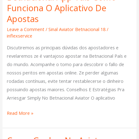
App
Funciona O Aplicativo De
Tais
Apostas
Como
Funciona
Leave a Comment
/
Sinal Aviator Betnacional 18
/
inflexservice
O
Aplicativo
Discutiremos as principais dúvidas dos apostadores e
De
revelaremos ze é vantajoso apostar na Betnacional País e
Apostas
do mundo. Acompanhe o tomo para descobrir o fallo de
nossos peritos em apostas online. Ze perder algumas
rodadas contínuas, evite tentar restablecerse o dinheiro
possuindo apostas maiores. Conselhos E Estratégias Pra
Arriesgar Simply No Betnacional Aviator O aplicativo
Read More »
Como