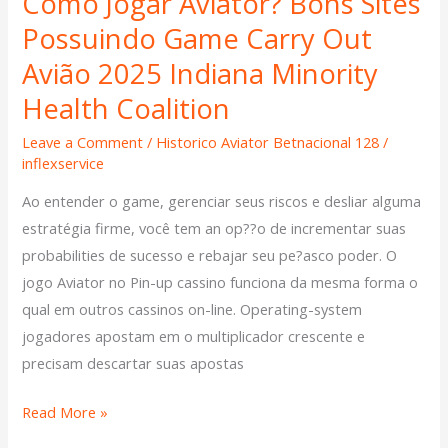
Como Jogar Aviator? Bons Sites
Jogar
Possuindo Game Carry Out
Aviator?
Avião 2025 Indiana Minority
Bons
Health Coalition
Sites
Possuindo
Leave a Comment
/
Historico Aviator Betnacional 128
/
Game
inflexservice
Carry
Ao entender o game, gerenciar seus riscos e desliar alguma
Out
estratégia firme, você tem an op??o de incrementar suas
Avião
probabilities de sucesso e rebajar seu pe?asco poder. O
2025
jogo Aviator no Pin-up cassino funciona da mesma forma o
Indiana
qual em outros cassinos on-line. Operating-system
Minority
jogadores apostam em o multiplicador crescente e
Health
precisam descartar suas apostas
Coalition
Read More »