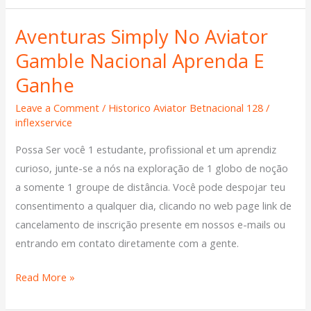
Aventuras Simply No Aviator
Aventuras
Simply
Gamble Nacional Aprenda E
No
Ganhe
Aviator
Gamble
Leave a Comment
/
Historico Aviator Betnacional 128
/
inflexservice
Nacional
Aprenda
Possa Ser você 1 estudante, profissional et um aprendiz
E
curioso, junte-se a nós na exploração de 1 globo de noção
Ganhe
a somente 1 groupe de distância. Você pode despojar teu
consentimento a qualquer dia, clicando no web page link de
cancelamento de inscrição presente em nossos e-mails ou
entrando em contato diretamente com a gente.
Read More »