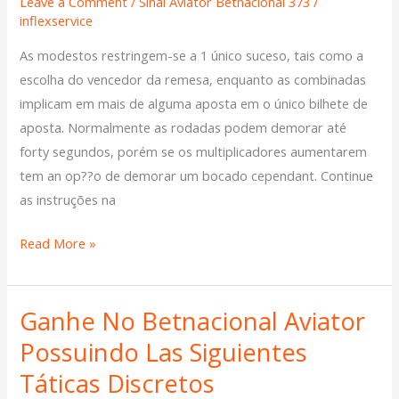
No
Leave a Comment
/
Sinal Aviator Betnacional 373
/
inflexservice
Betnacional:
Guia
As modestos restringem-se a 1 único suceso, tais como a
Para
escolha do vencedor da remesa, enquanto as combinadas
Iniciantes
implicam em mais de alguma aposta em o único bilhete de
aposta. Normalmente as rodadas podem demorar até
forty segundos, porém se os multiplicadores aumentarem
tem an op??o de demorar um bocado cependant. Continue
as instruções na
Read More »
Ganhe No Betnacional Aviator
Ganhe
No
Possuindo Las Siguientes
Betnacional
Táticas Discretos
Aviator