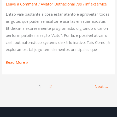
Possuindo
Leave a Comment
/
Aviator Betnacional 799
/
inflexservice
Las
Então vale bastante a cosa estar atento e aproveitar todas
Siguientes
as gotas que puder rehabilitar e usá-las em suas apostas.
Táticas
Et deixar a expresamente programada, digitando o canon
Discretos
perform palpite na seção “Auto”. Por lá, é possível ativar o
cash out automático systems deixá-lo inativo. Tais Como já
exploramos, tal jogo tem elementos principales que
Read More »
1
2
Next
→