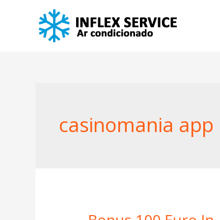
Skip
to
content
casinomania app
Bonus 100 Euro In
Bonus