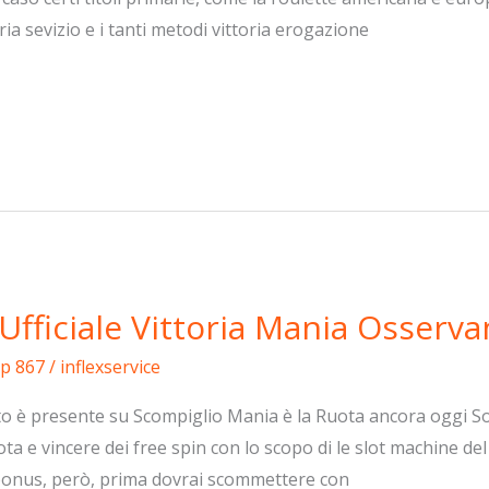
ria sevizio e i tanti metodi vittoria erogazione
 Ufficiale Vittoria Mania Osserva
p 867
/
inflexservice
o è presente su Scompiglio Mania è la Ruota ancora oggi Sor
ota e vincere dei free spin con lo scopo di le slot machine 
bonus, però, prima dovrai scommettere con