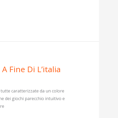
 Fine Di L’italia
utte caratterizzate da un colore
e dei giochi parecchio intuitivo e
ere