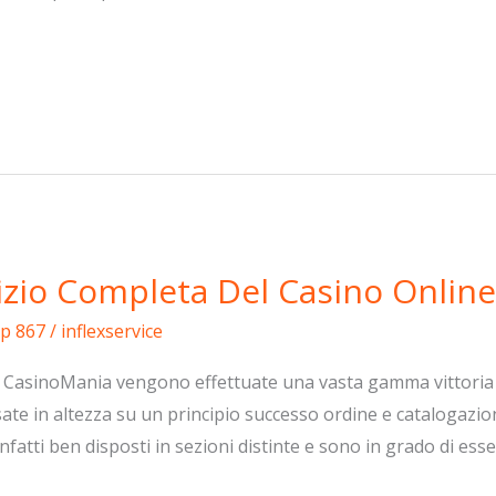
io Completa Del Casino Online A
p 867
/
inflexservice
 CasinoMania vengono effettuate una vasta gamma vittoria t
te in altezza su un principio successo ordine e catalogazion
infatti ben disposti in sezioni distinte e sono in grado di ess