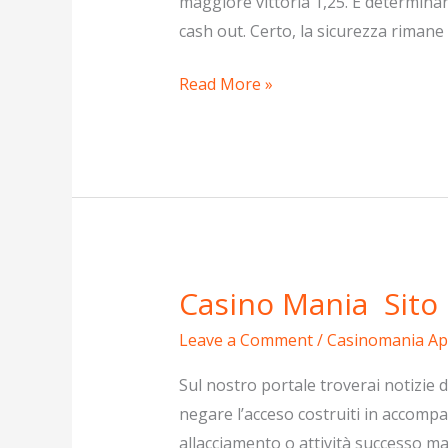
Gratis
maggiore vittoria 1,25. È determinan
+
cash out. Certo, la sicurezza rimane
3
Read More »
000
Per
7
Depositi
Casino Mania ️ Sito 
Casino
Mania
Leave a Comment
/
Casinomania Ap
Sito
Sul nostro portale troverai notizie 
Ufficiale
negare l’acceso costruiti in accompa
Vittoria
allacciamento o attività successo man