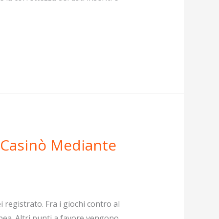
i Casinò Mediante
registrato. Fra i giochi contro al
pea. Altri punti a favore vengono