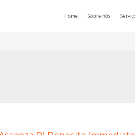
Home
Sobre nós
Serviç
 Assenza Di Deposito Immediat