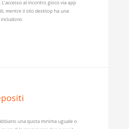
L’accesso al incontro gioco via app
li, mentre il sito desktop ha una
a includono
positi
la abbiano una quota minima uguale o