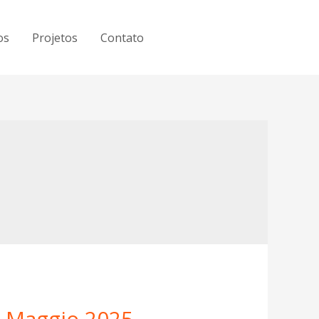
os
Projetos
Contato
o Maggio 2025