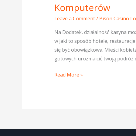
Casino
Komputerów
Przez
Leave a Comment
/
Bison Casino L
Internet
Na
Na Dodatek, działalność kasyna może
Rzecz
w jaki to sposób hotele, restauracj
Polaków
się być obowiązkowa. Mieści kobie
Przegląd
gotowych urozmaicić twoją podróż 
Bonusów
I
Read More »
Komputerów