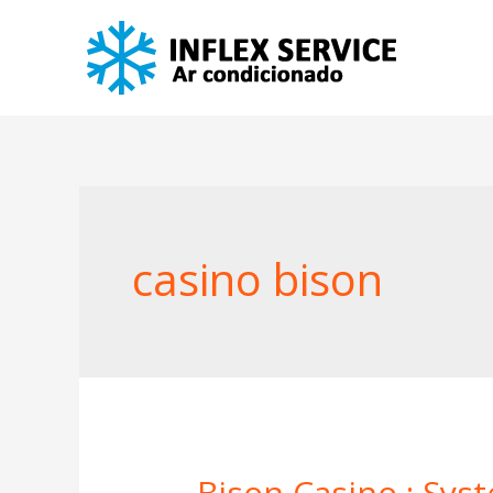
Skip
to
content
casino bison
Bison Casino : Sy
Bison