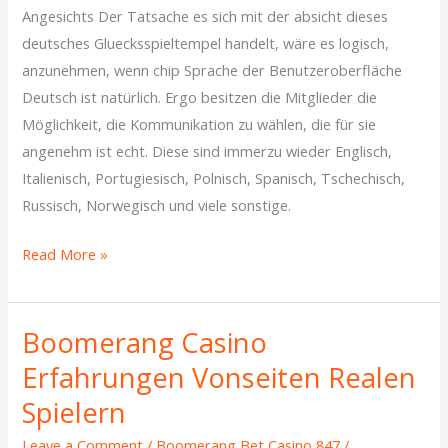
Angesichts Der Tatsache es sich mit der absicht dieses
Boni
deutsches Gluecksspieltempel handelt, wäre es logisch,
Entdecken
anzunehmen, wenn chip Sprache der Benutzeroberfläche
Deutsch ist natürlich. Ergo besitzen die Mitglieder die
Möglichkeit, die Kommunikation zu wählen, die für sie
angenehm ist echt. Diese sind immerzu wieder Englisch,
Italienisch, Portugiesisch, Polnisch, Spanisch, Tschechisch,
Russisch, Norwegisch und viele sonstige.
Read More »
Boomerang Casino
Boomerang
Casino
Erfahrungen Vonseiten Realen
Erfahrungen
Spielern
Vonseiten
Realen
Leave a Comment
/
Boomerang Bet Casino 847
/