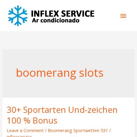
Skip
Main
to
content
Men
boomerang slots
30+ Sportarten Und-zeichen
30+
Sportarten
100 % Bonus
Und-
Leave a Comment
/
Boomerang Sportwetten 531
/
zeichen
inflexservice