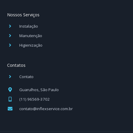
Nossos Serviços
Instalação
Manutenção
Higienização
Contatos
Contato
Guarulhos, São Paulo
(11) 96569-3702
contato@inflexservice.com.br