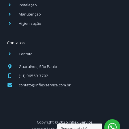
Instalação
Manutenção
Higienização
Contatos
Contato
Guarulhos, São Paulo
(11) 96569-3702
contato@inflexservice.com.br
Copyright © 2026 Inflex Service
Preciso de ajuda?