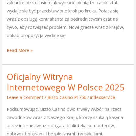
zakładce bizzo casino jak wypłacić pieniądze całokształt
Spiny!
wydaje się być przedstawione krok po kroku. Połącz się
wraz z obsługą kontrahenta za pośrednictwem czat na
żywo, aby rozwiązać problem. Nowi gracze wraz z krajów,
dokąd propozycja wydaje się
Read More »
Oficjalny Witryna
Oficjalny
Witryna
Internetowego W Polsce 2025
Internetowego
Leave a Comment
/
Bizzo Casino Pl 756
/
inflexservice
W
Polsce
Podsumowując, Bizzo Casino owo trwały wybór na rzecz
2025
zawodników wraz z Naszego Kraju, którzy szukają kasyna
przez internet wraz z bogatą biblioteką komputerów,
dobrymi bonusami i bezpiecznymi transakcjami.