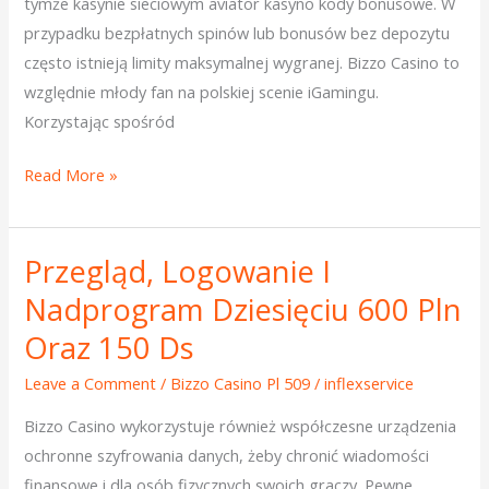
tymże kasynie sieciowym aviator kasyno kody bonusowe. W
przypadku bezpłatnych spinów lub bonusów bez depozytu
często istnieją limity maksymalnej wygranej. Bizzo Casino to
względnie młody fan na polskiej scenie iGamingu.
Korzystając spośród
Read More »
Przegląd, Logowanie I
Przegląd,
Logowanie
Nadprogram Dziesięciu 600 Pln
I
Oraz 150 Ds
Nadprogram
Dziesięciu
Leave a Comment
/
Bizzo Casino Pl 509
/
inflexservice
600
Bizzo Casino wykorzystuje również współczesne urządzenia
Pln
ochronne szyfrowania danych, żeby chronić wiadomości
Oraz
finansowe i dla osób fizycznych swoich graczy. Pewne