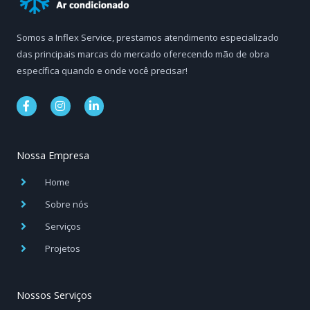
Somos a Inflex Service, prestamos atendimento especializado
das principais marcas do mercado oferecendo mão de obra
específica quando e onde você precisar!
F
I
L
a
n
i
c
s
n
e
t
k
b
a
e
Nossa Empresa
o
g
d
o
r
i
k
a
n
Home
-
m
-
f
i
Sobre nós
n
Serviços
Projetos
Nossos Serviços