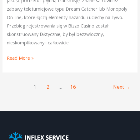
jakość portretu i płynną transmisję. Znane są również
zabawy teleturniejowe typu Dream Catcher lub Monopoly
On-line, które łączą elementy hazardu i uciechy na żywo.
Przebieg rejestrowania się w Bizzo Casino został
skonstruowany faktycznie, by był bezzwłoczny,
nieskomplikowany i całkowicie
Read More »
1
2
…
16
Next
→