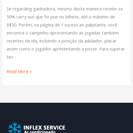
Out
Se regarding ganhadora, mesmo desta maneira recebe-se
Site
50% carry out que foi pue no bilhete, até o máximo de
E
R$50. Porém, na página de 1 suceso ao palpitante, você
Tais
encontra o campinho apresentando as jogadas também
Como
recentes da ida, incluindo a posição da adulador, placar
Funciona
assim como o jogador apresentando a posse. Para superar
teu
Read More »