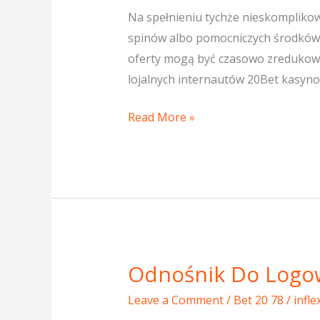
Brakiem
Na spełnieniu tychże nieskomplik
Depozytu
spinów albo pomocniczych środków,
Najistotniejsze
oferty mogą być czasowo zredukowan
Bonusy
lojalnych internautów 20Bet kasyn
Kasyna
Read More »
Odnośnik Do Logow
Odnośnik
Do
Leave a Comment
/
Bet 20 78
/
infle
Logowania