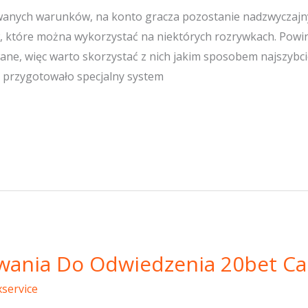
owanych warunków, na konto gracza pozostanie nadzwyczaj
 które można wykorzystać na niektórych rozrywkach. Powin
e, więc warto skorzystać z nich jakim sposobem najszybci
o przygotowało specjalny system
ania Do Odwiedzenia 20bet Ca
xservice