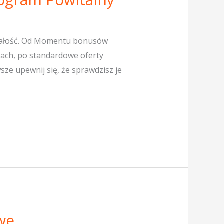
całość. Od Momentu bonusów
ach, po standardowe oferty
ze upewnij się, że sprawdzisz je
we