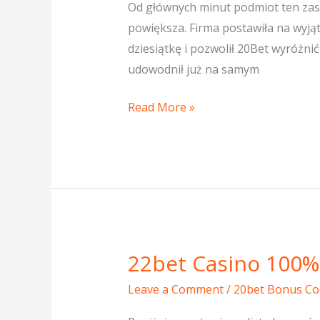
ᐉ
Od głównych minut podmiot ten zas
Kasyno
powiększa. Firma postawiła na wyją
Przez
dziesiątkę i pozwolił 20Bet wyróżni
Internet
udowodnił już na samym
I
Read More »
Zakłady
Sportowe
2025
22bet Casino ️100%
22bet
Casino
Leave a Comment
/
20bet Bonus Co
️100%