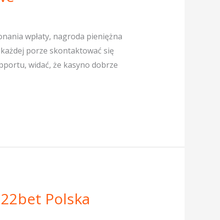
onania wpłaty, nagroda pieniężna
 każdej porze skontaktować się
upportu, widać, że kasyno dobrze
22bet Polska