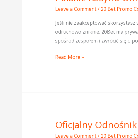
Kasyno
Leave a Comment
/
20 Bet Promo C
Online
Zakłady
Jeśli nie zaakceptować skorzystasz
Sportowe
odruchowo zniknie. 20Bet ma prywat
I
spośród zespołem i zwrócić się o p
Esportowe
Read More »
Oficjalny Odnośni
Oficjalny
Odnośnik
Leave a Comment
/
20 Bet Promo C