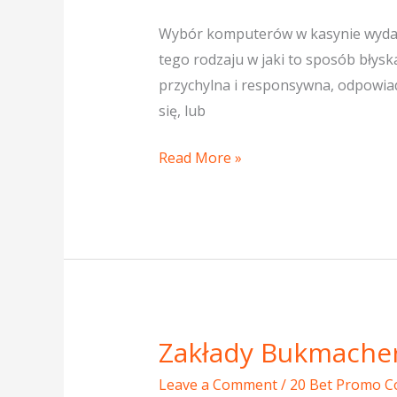
Do
Logowania
Wybór komputerów w kasynie wydaje
Do
tego rodzaju w jaki to sposób błys
Odwiedzenia
przychylna i responsywna, odpowiada
22bet
się, lub
Polska
Read More »
Zakłady Bukmacher
Zakłady
Bukmacherskie
Leave a Comment
/
20 Bet Promo C