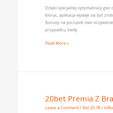
Online
Vulkanbet
Dzięki specjalnej optymalizacji gie
biorąc, aplikacja wydaje się być zr
Bonusy na początek owo oczywiście 
przypadku, kiedy
Read More »
20bet Premia Z Br
20bet
Premia
Leave a Comment
/
Bet 20 78
/
infle
Z