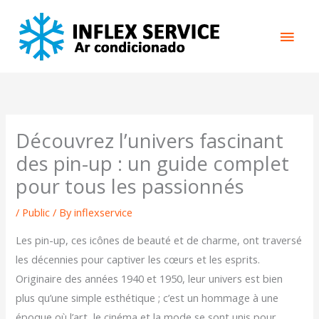
Skip
Main
to
content
Men
Découvrez l’univers fascinant
des pin-up : un guide complet
pour tous les passionnés
/
Public
/ By
inflexservice
Les pin-up, ces icônes de beauté et de charme, ont traversé
les décennies pour captiver les cœurs et les esprits.
Originaire des années 1940 et 1950, leur univers est bien
plus qu’une simple esthétique ; c’est un hommage à une
époque où l’art, le cinéma et la mode se sont unis pour