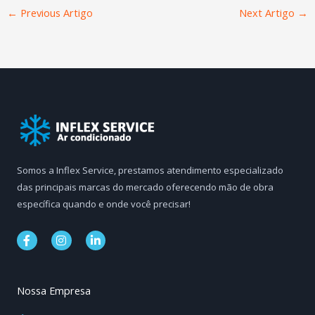
←
Previous Artigo
Next Artigo
→
Somos a Inflex Service, prestamos atendimento especializado
das principais marcas do mercado oferecendo mão de obra
específica quando e onde você precisar!
F
I
L
a
n
i
c
s
n
e
t
k
b
a
e
Nossa Empresa
o
g
d
o
r
i
k
a
n