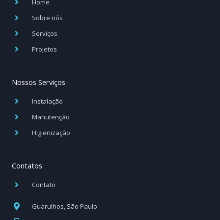
Home
-
m
-
f
i
Sobre nós
n
Serviços
Projetos
Nossos Serviços
Instalação
Manutenção
Higienização
Contatos
Contato
Guarulhos, São Paulo