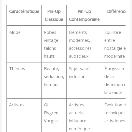
Caractéristique
Pin-Up
Pin-Up
Différences
Classique
Contemporaine
Mode
Robes
Éléments
Équilibre
vintage,
modernes,
entre
talons
accessoires
nostalgie et
hauts
audacieux
modernité
Thèmes
Beauté,
Sujet varié,
Élargissement
séduction,
inclusion
de la
humour
définition de
la beauté
Artistes
Gil
Artistes
Évolution des
Elvgren,
actuels,
techniques
Vargas
influence
artistiques
numérique