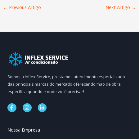
←
Previous Artigo
Next Artigo
→
Somos a Inflex Service, prestamos atendimento especializado
das principais marcas do mercado oferecendo mão de obra
específica quando e onde você precisar!
F
I
L
a
n
i
c
s
n
e
t
k
b
a
e
Nossa Empresa
o
g
d
o
r
i