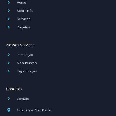
k
a
n
Home
-
m
-
f
i
Sobre nós
n
Serviços
Projetos
Nossos Serviços
Instalação
Manutenção
Higienização
Contatos
Contato
Guarulhos, São Paulo