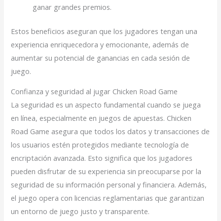
ganar grandes premios.
Estos beneficios aseguran que los jugadores tengan una
experiencia enriquecedora y emocionante, además de
aumentar su potencial de ganancias en cada sesión de
juego.
Confianza y seguridad al jugar Chicken Road Game
La seguridad es un aspecto fundamental cuando se juega
en línea, especialmente en juegos de apuestas. Chicken
Road Game asegura que todos los datos y transacciones de
los usuarios estén protegidos mediante tecnología de
encriptación avanzada. Esto significa que los jugadores
pueden disfrutar de su experiencia sin preocuparse por la
seguridad de su información personal y financiera. Además,
el juego opera con licencias reglamentarias que garantizan
un entorno de juego justo y transparente.