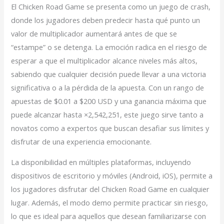
El Chicken Road Game se presenta como un juego de crash,
donde los jugadores deben predecir hasta qué punto un
valor de multiplicador aumentará antes de que se
“estampe” o se detenga. La emoción radica en el riesgo de
esperar a que el multiplicador alcance niveles más altos,
sabiendo que cualquier decisión puede llevar a una victoria
significativa o a la pérdida de la apuesta. Con un rango de
apuestas de $0.01 a $200 USD y una ganancia máxima que
puede alcanzar hasta ×2,542,251, este juego sirve tanto a
novatos como a expertos que buscan desafiar sus límites y
disfrutar de una experiencia emocionante.
La disponibilidad en múltiples plataformas, incluyendo
dispositivos de escritorio y móviles (Android, iOS), permite a
los jugadores disfrutar del Chicken Road Game en cualquier
lugar. Además, el modo demo permite practicar sin riesgo,
lo que es ideal para aquellos que desean familiarizarse con