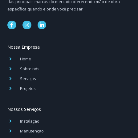
das principais marcas do mercado oferecendo mão de obra
específica quando e onde você precisar!
F
I
L
a
n
i
c
s
n
e
t
k
b
a
e
Nossa Empresa
o
g
d
o
r
i
k
a
n
Home
-
m
-
f
i
Sobre nós
n
Serviços
Projetos
Nossos Serviços
Instalação
Manutenção