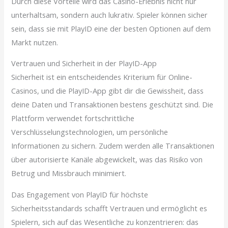
Durch diese Vorteile wird das Casino-Erlebnis nicht nur
unterhaltsam, sondern auch lukrativ. Spieler können sicher
sein, dass sie mit PlayID eine der besten Optionen auf dem
Markt nutzen.
Vertrauen und Sicherheit in der PlayID-App
Sicherheit ist ein entscheidendes Kriterium für Online-
Casinos, und die PlayID-App gibt dir die Gewissheit, dass
deine Daten und Transaktionen bestens geschützt sind. Die
Plattform verwendet fortschrittliche
Verschlüsselungstechnologien, um persönliche
Informationen zu sichern. Zudem werden alle Transaktionen
über autorisierte Kanäle abgewickelt, was das Risiko von
Betrug und Missbrauch minimiert.
Das Engagement von PlayID für höchste
Sicherheitsstandards schafft Vertrauen und ermöglicht es
Spielern, sich auf das Wesentliche zu konzentrieren: das