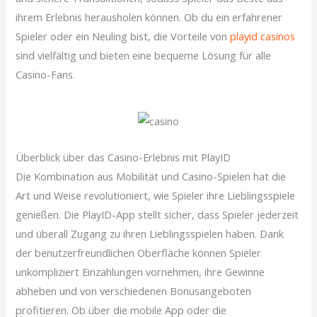
ihrem Erlebnis herausholen können. Ob du ein erfahrener
Spieler oder ein Neuling bist, die Vorteile von
playid casinos
sind vielfältig und bieten eine bequeme Lösung für alle
Casino-Fans.
Überblick über das Casino-Erlebnis mit PlayID
Die Kombination aus Mobilität und Casino-Spielen hat die
Art und Weise revolutioniert, wie Spieler ihre Lieblingsspiele
genießen. Die PlayID-App stellt sicher, dass Spieler jederzeit
und überall Zugang zu ihren Lieblingsspielen haben. Dank
der benutzerfreundlichen Oberfläche können Spieler
unkompliziert Einzahlungen vornehmen, ihre Gewinne
abheben und von verschiedenen Bonusangeboten
profitieren. Ob über die mobile App oder die