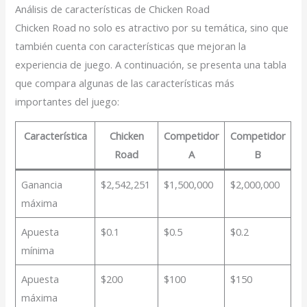
Análisis de características de Chicken Road
Chicken Road no solo es atractivo por su temática, sino que
también cuenta con características que mejoran la
experiencia de juego. A continuación, se presenta una tabla
que compara algunas de las características más
importantes del juego:
Característica
Chicken
Competidor
Competidor
Road
A
B
Ganancia
$2,542,251
$1,500,000
$2,000,000
máxima
Apuesta
$0.1
$0.5
$0.2
mínima
Apuesta
$200
$100
$150
máxima