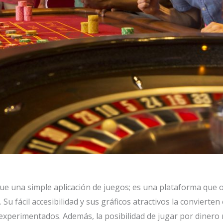
e una simple aplicación de juegos; es una plataforma que 
Su fácil accesibilidad y sus gráficos atractivos la convierte
experimentados. Además, la posibilidad de jugar por dinero