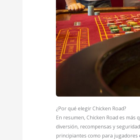
¿Por qué elegir Chicken Road?
En resumen, Chicken Road es más qu
diversión, recompensas y seguridad. 
principiantes como para jugadores 