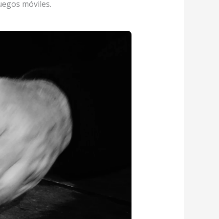
juegos móviles.