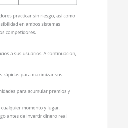
res practicar sin riesgo, así como
esibilidad en ambos sistemas
os competidores.
ios a sus usuarios. A continuación,
es rápidas para maximizar sus
nidades para acumular premios y
n cualquier momento y lugar.
 antes de invertir dinero real.