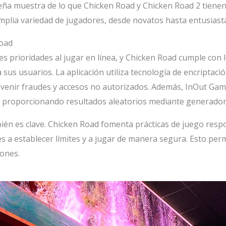
eña muestra de lo que Chicken Road y Chicken Road 2 tienen
amplia variedad de jugadores, desde novatos hasta entusias
Road
les prioridades al jugar en línea, y Chicken Road cumple con
 sus usuarios. La aplicación utiliza tecnología de encriptac
revenir fraudes y accesos no autorizados. Además, InOut Gam
, proporcionando resultados aleatorios mediante generador
bién es clave. Chicken Road fomenta prácticas de juego res
s a establecer límites y a jugar de manera segura. Esto perm
iones.