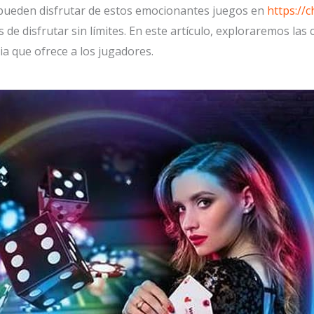
s pueden disfrutar de estos emocionantes juegos en
https://
s de disfrutar sin límites. En este artículo, exploraremos las 
ia que ofrece a los jugadores.