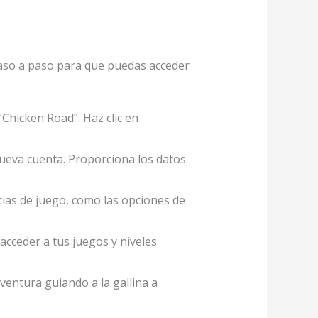
paso a paso para que puedas acceder
“Chicken Road”. Haz clic en
nueva cuenta. Proporciona los datos
cias de juego, como las opciones de
acceder a tus juegos y niveles
ventura guiando a la gallina a