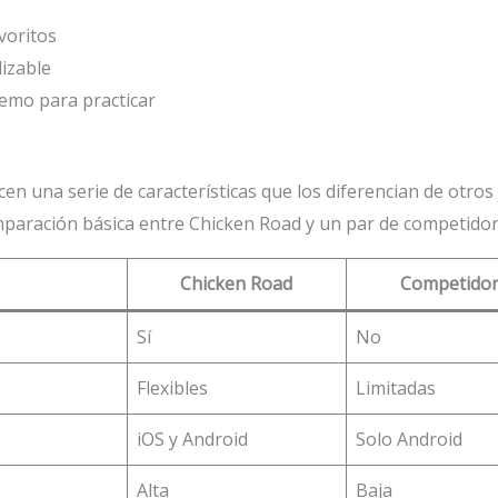
voritos
lizable
emo para practicar
n una serie de características que los diferencian de otros 
aración básica entre Chicken Road y un par de competidor
Chicken Road
Competidor
Sí
No
Flexibles
Limitadas
iOS y Android
Solo Android
Alta
Baja