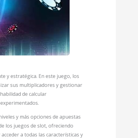
 y estratégica. En este juego, los
zar sus multiplicadores y gestionar
habilidad de calcular
s experimentados.
niveles y más opciones de apuestas
e los juegos de slot, ofreciendo
acceder a todas las características y