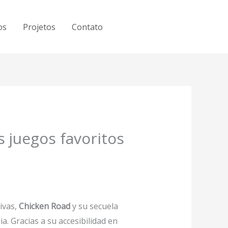
os
Projetos
Contato
 juegos favoritos
ivas,
Chicken Road
y su secuela
. Gracias a su accesibilidad en