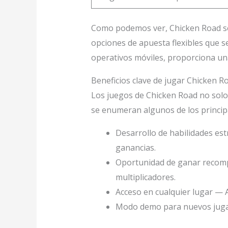
Como podemos ver, Chicken Road se 
opciones de apuesta flexibles que s
operativos móviles, proporciona u
Beneficios clave de jugar Chicken R
Los juegos de Chicken Road no solo 
se enumeran algunos de los principa
Desarrollo de habilidades es
ganancias.
Oportunidad de ganar recomp
multiplicadores.
Acceso en cualquier lugar — A
Modo demo para nuevos jugado