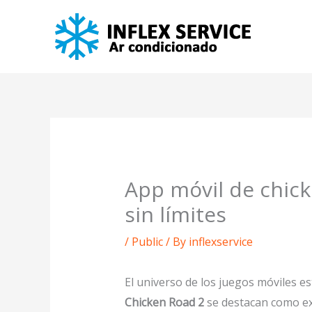
Skip
to
content
App móvil de chick
sin límites
/
Public
/ By
inflexservice
El universo de los juegos móviles e
Chicken Road 2
se destacan como exp