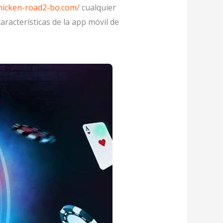
chicken-road2-bo.com/
cualquier
características de la app móvil de