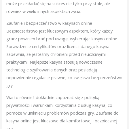
może przekładać się na sukces nie tylko przy stole, ale
również w wielu innych aspektach życia.
Zaufanie i bezpieczeństwo w kasynach online
Bezpieczeństwo jest kluczowym aspektem, który każdy
gracz powinien brać pod uwagę, wybierając kasyno online.
Sprawdzenie certyfikatów oraz licencji danego kasyna
zapewnia, że jesteśmy chronieni przed nieuczciwymi
praktykami. Najlepsze kasyna stosują nowoczesne
technologie szyfrowania danych oraz posiadają
odpowiednie regulacje prawne, co zwiększa bezpieczeństwo
gry.
Warto również dokładnie zapoznać się z polityką
prywatności i warunkami korzystania z usług kasyna, co
pomoże w uniknięciu problemów podczas gry. Zaufanie do
kasyna online jest kluczowe dla komfortowej i bezpiecznej
gry.