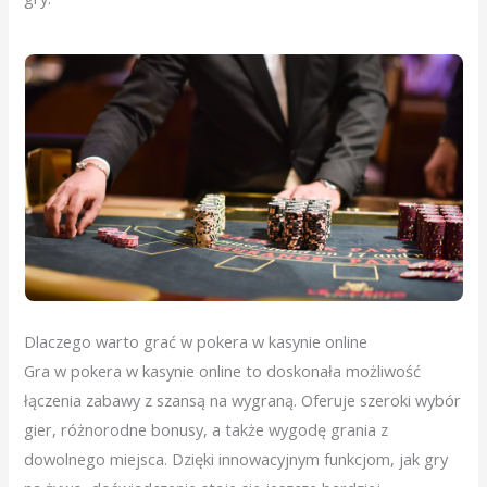
Dlaczego warto grać w pokera w kasynie online
Gra w pokera w kasynie online to doskonała możliwość
łączenia zabawy z szansą na wygraną. Oferuje szeroki wybór
gier, różnorodne bonusy, a także wygodę grania z
dowolnego miejsca. Dzięki innowacyjnym funkcjom, jak gry