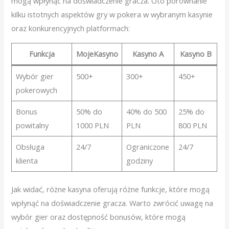
mogą wpłynąć na doświadczenie gracza. Oto porównanie
kilku istotnych aspektów gry w pokera w wybranym kasynie
oraz konkurencyjnych platformach:
Funkcja
MojeKasyno
Kasyno A
Kasyno B
Wybór gier
500+
300+
450+
pokerowych
Bonus
50% do
40% do 500
25% do
powitalny
1000 PLN
PLN
800 PLN
Obsługa
24/7
Ograniczone
24/7
klienta
godziny
Jak widać, różne kasyna oferują różne funkcje, które mogą
wpłynąć na doświadczenie gracza. Warto zwrócić uwagę na
wybór gier oraz dostępność bonusów, które mogą