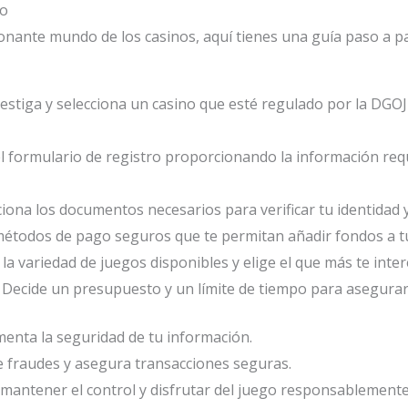
no
ionante mundo de los casinos, aquí tienes una guía paso a pa
estiga y selecciona un casino que esté regulado por la DGO
 formulario de registro proporcionando la información req
ona los documentos necesarios para verificar tu identidad y
métodos de pago seguros que te permitan añadir fondos a t
la variedad de juegos disponibles y elige el que más te inter
Decide un presupuesto y un límite de tiempo para asegurar
menta la seguridad de tu información.
ne fraudes y asegura transacciones seguras.
 mantener el control y disfrutar del juego responsablemente