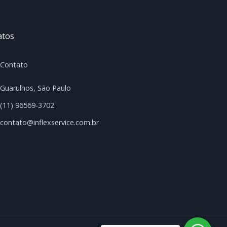
atos
Contato
Guarulhos, São Paulo
(11) 96569-3702
contato@inflexservice.com.br