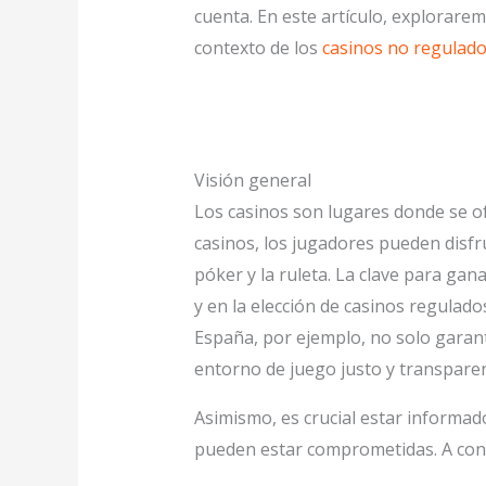
cuenta. En este artículo, explorarem
contexto de los
casinos no regulad
Visión general
Los casinos son lugares donde se of
casinos, los jugadores pueden disf
póker y la ruleta. La clave para gana
y en la elección de casinos regulad
España, por ejemplo, no solo garant
entorno de juego justo y transparen
Asimismo, es crucial estar informado
pueden estar comprometidas. A con