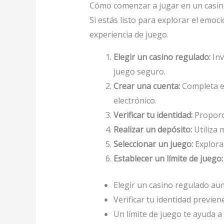
Cómo comenzar a jugar en un casi
Si estás listo para explorar el emoc
experiencia de juego.
Elegir un casino regulado:
Inv
juego seguro.
Crear una cuenta:
Completa el
electrónico.
Verificar tu identidad:
Proporci
Realizar un depósito:
Utiliza 
Seleccionar un juego:
Explora 
Establecer un límite de juego:
Elegir un casino regulado au
Verificar tu identidad previe
Un límite de juego te ayuda a